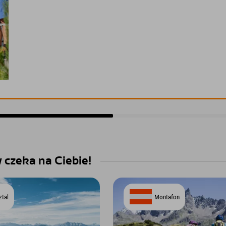
 czeka na Ciebie!
ztal
Montafon