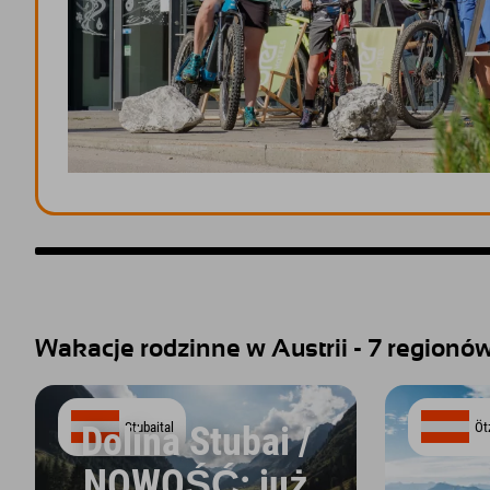
Wakacje rodzinne w Austrii - 7 regionów
Stubaital
Öt
Dolina Stubai /
NOWOŚĆ: już