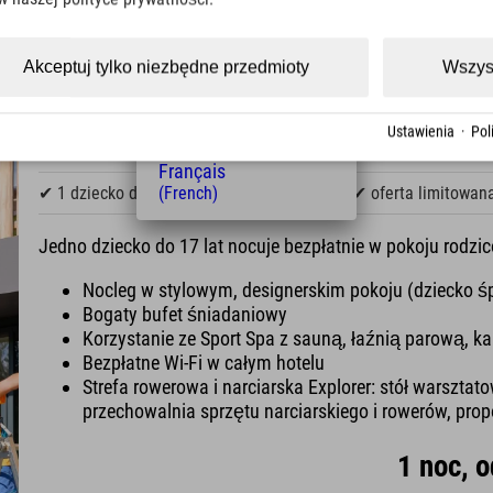
(Czech)
in!
Polski
(Polish)
Akceptuj tylko niezbędne przedmioty
Wszys
Magyar
(Hungarian)
Szczęśliwa oferta r
Nederlands
Ustawienia
·
Pol
(Dutch)
Français
(French)
✔ 1 dziecko do 17 lat gratis
✔ od 1 nocy
✔ oferta limitowan
Jedno dziecko do 17 lat nocuje bezpłatnie w pokoju rodzi
Nocleg w stylowym, designerskim pokoju (dziecko 
Bogaty bufet śniadaniowy
Korzystanie ze Sport Spa z sauną, łaźnią parową, ka
Bezpłatne Wi-Fi w całym hotelu
Strefa rowerowa i narciarska Explorer: stół warszta
przechowalnia sprzętu narciarskiego i rowerów, prop
1 noc, o