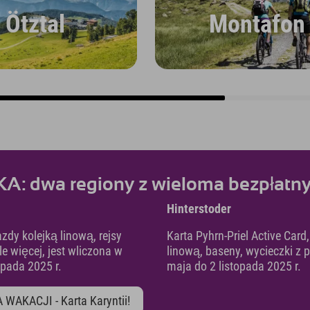
Ötztal
Montafon
 dwa regiony z wieloma bezpłatny
Hinterstoder
zdy kolejką linową, rejsy
Karta Pyhrn-Priel Active Card
e więcej, jest wliczona w
linową, baseny, wycieczki z 
opada 2025 r.
maja do 2 listopada 2025 r.
 WAKACJI - Karta Karyntii!