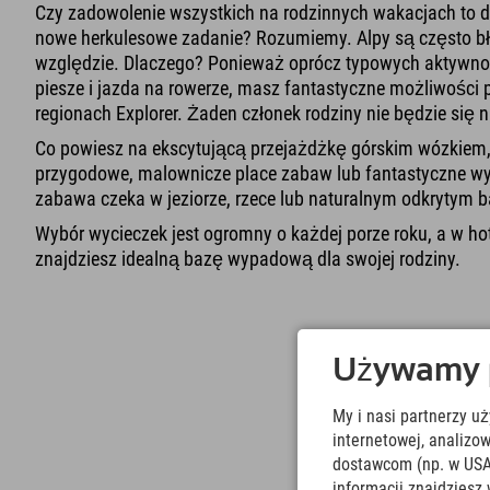
Czy zadowolenie wszystkich na rodzinnych wakacjach to 
nowe herkulesowe zadanie? Rozumiemy. Alpy są często b
względzie. Dlaczego? Ponieważ oprócz typowych aktywnoś
piesze i jazda na rowerze, masz fantastyczne możliwości p
regionach Explorer. Żaden członek rodziny nie będzie się n
Co powiesz na ekscytującą przejażdżkę górskim wózkiem, 
przygodowe, malownicze place zabaw lub fantastyczne w
zabawa czeka w jeziorze, rzece lub naturalnym odkrytym b
Wybór wycieczek jest ogromny o każdej porze roku, a w ho
znajdziesz idealną bazę wypadową dla swojej rodziny.
Używamy pl
My i nasi partnerzy u
internetowej, analiz
dostawcom (np. w USA
informacji znajdziesz 