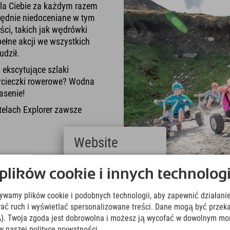
dla Ciebie za każdym razem
łędnie niedoceniane w tym
ci, takich jak wędrówki
ełne akcji we wszystkich
udził.
ekscytujące szlaki
ycieczki rowerowe? Wodna
asenie!
telach Explorer zawsze
Website
Deutsch
ików cookie i innych technologi
(German)
English
żywamy plików cookie i podobnych technologii, aby zapewnić działanie
(English)
Italiano
ować ruch i wyświetlać spersonalizowane treści. Dane mogą być prz
(Italian)
). Twoja zgoda jest dobrowolna i możesz ją wycofać w dowolnym mo
Čeština
w naszej polityce prywatności.