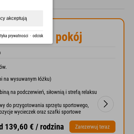
cy akceptują
odzinna - 1 pokój
ityka prywatności
·
odcisk
a
ców.
śpi na wysuwanym łóżku)
biną na podczerwień, siłownią i strefą relaksu
towy do przygotowania sprzętu sportowego,
ozycje wycieczek oraz szafki sportowe
d 139,60 € / rodzina
Zarezerwuj teraz