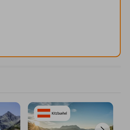
Kitzbuehel