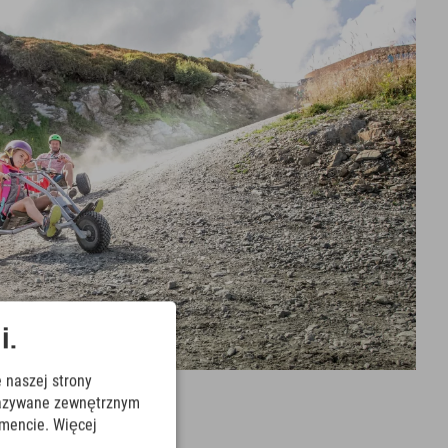
i.
 naszej strony
ekazywane zewnętrznym
mencie. Więcej