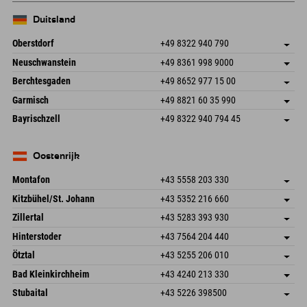
Duitsland
Oberstdorf
+49 8322 940 790
An der Breitach 3
Adres opslaan
Neuschwanstein
+49 8361 998 9000
87538 Fischen I. Allgäu
Aankomstinformatie
An der Riese 45
Adres opslaan
Duitsland
Booking
Berchtesgaden
+49 8652 977 15 00
87484 Nesselwang im Allgäu
Aankomstinformatie
E-mail verzenden
Hofreitstr. 7
Adres opslaan
Duitsland
Booking
Garmisch
+49 8821 60 35 990
83471 Schönau am Königssee
Aankomstinformatie
E-mail verzenden
Frickenstraße 22
Adres opslaan
Duitsland
Booking
Bayrischzell
+49 8322 940 794 45
82490 Farchant
Aankomstinformatie
E-mail verzenden
Seebergstr. 17
Adres opslaan
Duitsland
Booking
83735 Bayrischzell
Aankomstinformatie
E-mail verzenden
Duitsland
Booking
Oostenrijk
E-mail verzenden
Montafon
+43 5558 203 330
Dorfstr. 127b
Adres opslaan
Kitzbühel/St. Johann
+43 5352 216 660
6793 Gaschurn/Montafon
Aankomstinformatie
Speckbacherstraße 87
Adres opslaan
Oostenrijk
Booking
Zillertal
+43 5283 393 930
6380 St. Johann in Tirol
Aankomstinformatie
E-mail verzenden
Schmiedau 2
Adres opslaan
Oostenrijk
Booking
Hinterstoder
+43 7564 204 440
6272 Kaltenbach im Zillertal
Aankomstinformatie
E-mail verzenden
Freizeitpark 10
Adres opslaan
Oostenrijk
Booking
Ötztal
+43 5255 206 010
4573 Hinterstoder
Aankomstinformatie
E-mail verzenden
Gscheat 14
Adres opslaan
Oostenrijk
Booking
Bad Kleinkirchheim
+43 4240 213 330
6441 Umhausen
Aankomstinformatie
E-mail verzenden
Dorfstraße 24
Adres opslaan
Oostenrijk
Booking
Stubaital
+43 5226 398500
9546 Bad Kleinkirchheim
Aankomstinformatie
E-mail verzenden