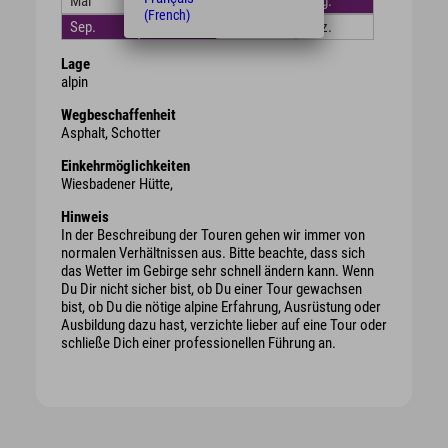
Mai
Juni
Juli
Aug.
(French)
Sep.
Okt.
Nov.
Dez.
Lage
alpin
Wegbeschaffenheit
Asphalt, Schotter
Einkehrmöglichkeiten
Wiesbadener Hütte,
Hinweis
In der Beschreibung der Touren gehen wir immer von
normalen Verhältnissen aus. Bitte beachte, dass sich
das Wetter im Gebirge sehr schnell ändern kann. Wenn
Du Dir nicht sicher bist, ob Du einer Tour gewachsen
bist, ob Du die nötige alpine Erfahrung, Ausrüstung oder
Ausbildung dazu hast, verzichte lieber auf eine Tour oder
schließe Dich einer professionellen Führung an.