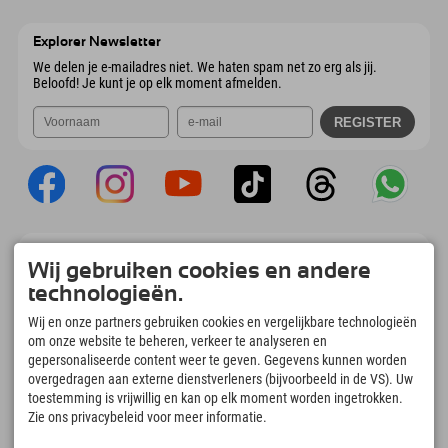
Wiesenweg 6
Adres opslaan
Oostenrijk
Booking
6167 Neustift im Stubaital
Aankomstinformatie
E-mail verzenden
Oostenrijk
Booking
Explorer Newsletter
E-mail verzenden
We delen je e-mailadres niet. We haten spam net zo erg als jij.
Beloofd! Je kunt je op elk moment afmelden.
Explorer App
Wij gebruiken cookies en andere
Upload je #ExplorerMoments, Mijn Explorer
technologieën.
To Go met een boekingsoverzicht, bucketlist,
restaurantoverzicht en nog veel meer.
Wij en onze partners gebruiken cookies en vergelijkbare technologieën
Download nu!
om onze website te beheren, verkeer te analyseren en
gepersonaliseerde content weer te geven. Gegevens kunnen worden
overgedragen aan externe dienstverleners (bijvoorbeeld in de VS). Uw
Tijd voor ontdekkingsmomenten
toestemming is vrijwillig en kan op elk moment worden ingetrokken.
166
4.634
km
Zie ons privacybeleid voor meer informatie.
Bergmeren en
Pistes voor skiën en
avonturenzwembaden
snowboarden