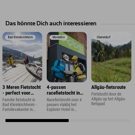
Das könnte Dich auch interessieren
Bad Kleinkirchheim
Montafon
Oberstdorf
3 Meren Fietstocht
4-passen
Allgäu-fietsroute
- perfect voor
racefietstocht in
Fietstocht door de
gezinnen
Vorarlberg
Allgäu op het Allgäu-
Familie fietstocht in
Racefietstocht over 4
fietspad
Bad Kleinkirchheim -
passen vlakbij het
Familievakantie in
Explorer Hotel in
Karinthië
Montafon