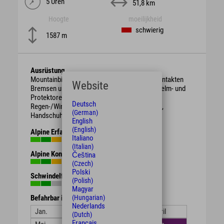
5 Uren
51,8 km
Hoogte
moeilijkheid
schwierig
1587 m
Ausrüstung
Mountainbike mit berggängiger Übersetzung, intakten
Website
Bremsen und genügend Bremsbelag. Schutzhelm- und
Protektoren.
Deutsch
Regen-/Wind-/Sonnen-/Wetterschutzkleidung,
(German)
Handschuhe, Getränk, Proviant.
English
(English)
Alpine Erfahrung
Italiano
(Italian)
Alpine Kondition
Čeština
(Czech)
Polski
Schwindelfreiheit
(Polish)
Magyar
(Hungarian)
Befahrbar in den Monaten
Nederlands
Jan.
Feb.
März
April
(Dutch)
Français