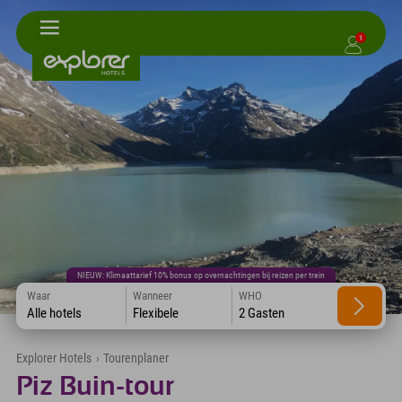
1
NIEUW: Klimaattarief 10% bonus op overnachtingen bij reizen per trein
Waar
Wanneer
WHO
Alle hotels
Flexibele
2 Gasten
Explorer Hotels
›
Tourenplaner
Piz Buin-tour