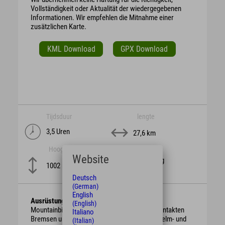
Vollständigkeit oder Aktualität der wiedergegebenen
Informationen. Wir empfehlen die Mitnahme einer
zusätzlichen Karte.
KML Download
GPX Download
Tijdsduur
lengte
3,5 Uren
27,6 km
Hoogte
moeilijkheid
Website
schwierig
1002 m
Deutsch
(German)
English
Ausrüstung
(English)
Mountainbike mit berggängiger Übersetzung, intakten
Italiano
Bremsen und genügend Bremsbelag. Schutzhelm- und
(Italian)