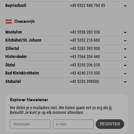
83471 Schönau am Königssee
Aankomstinformatie
E-mail verzenden
Frickenstraße 22
Adres opslaan
Duitsland
Booking
Bayrischzell
+49 8322 940 794 45
82490 Farchant
Aankomstinformatie
E-mail verzenden
Seebergstr. 17
Adres opslaan
Duitsland
Booking
83735 Bayrischzell
Aankomstinformatie
E-mail verzenden
Duitsland
Booking
Oostenrijk
E-mail verzenden
Montafon
+43 5558 203 330
Dorfstr. 127b
Adres opslaan
Kitzbühel/St. Johann
+43 5352 216 660
6793 Gaschurn/Montafon
Aankomstinformatie
Speckbacherstraße 87
Adres opslaan
Oostenrijk
Booking
Zillertal
+43 5283 393 930
6380 St. Johann in Tirol
Aankomstinformatie
E-mail verzenden
Schmiedau 2
Adres opslaan
Oostenrijk
Booking
Hinterstoder
+43 7564 204 440
6272 Kaltenbach im Zillertal
Aankomstinformatie
E-mail verzenden
Freizeitpark 10
Adres opslaan
Oostenrijk
Booking
Ötztal
+43 5255 206 010
4573 Hinterstoder
Aankomstinformatie
E-mail verzenden
Gscheat 14
Adres opslaan
Oostenrijk
Booking
Bad Kleinkirchheim
+43 4240 213 330
6441 Umhausen
Aankomstinformatie
E-mail verzenden
Dorfstraße 24
Adres opslaan
Oostenrijk
Booking
Stubaital
+43 5226 398500
9546 Bad Kleinkirchheim
Aankomstinformatie
E-mail verzenden
Wiesenweg 6
Adres opslaan
Oostenrijk
Booking
6167 Neustift im Stubaital
Aankomstinformatie
E-mail verzenden
Oostenrijk
Booking
Explorer Newsletter
E-mail verzenden
We delen je e-mailadres niet. We haten spam net zo erg als jij.
Beloofd! Je kunt je op elk moment afmelden.