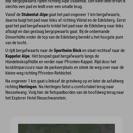
blijf bergopwaarts rijden richting Alpe Stubental. Een klein deel ervan is
slechts een pad en leidt over een smalle brug.
Vanaf de
Stubental-Alpe
gaat het pad ongeveer 1 km bergafwaarts,
daarna buigt het pad naar links af richting Vilstal en de Edelsberg. Eerst
gaat het pad bergafwaarts totdat het pad naar de Edelsberg naar links
afbuigt en dan gestaag bergopwaarts gaat. Bij de onbemande
Dinserhütte onder de top van de Edelsberg bereikt u het hoogste punt
van de tocht.
U rijdt bergafwaarts naar de
Sportheim Böck
en slaat rechtsaf naar de
Kappeler Alpe
. Het bospad gaat bergafwaarts langs de
Hündeleskopfhütte en verder naar Pfronten-Kappel. Rijd door het
bosklimparcours naar de parkeerplaats en steek de weg over naar de
kleine weg richting Pfronten-Rehbichel.
Na ongeveer 1 km gaat u linksaf de grindweg op en later de asfaltweg
richting
Hertingen
. Na Hertingen fietst u comfortabel terug naar
Nesselwang. Volg hier de fietspadborden van de hoofdweg terug naar
het Explorer Hotel Neuschwanstein.