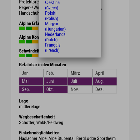
Protektoren.
Čeština
Regen-/Wind-/Sonnen-/Wetterschutzkleidung,
(Czech)
Handschuhe, Getränk, Proviant.
Polski
(Polish)
Alpine Erfahrung
Magyar
(Hungarian)
Nederlands
Alpine Kondition
(Dutch)
Français
(French)
Schwindelfreiheit
Befahrbar in den Monaten
Jan.
Feb.
März
April
Mai
Juni
Juli
Aug.
Sep.
Okt.
Nov.
Dez.
Lage
mittlerelage
Wegbeschaffenheit
Schotter, Wald-/Feldweg
Einkehrmöglichkeiten
Haslacher Alpe, Alpe Stubental, BergLodge Sportheim