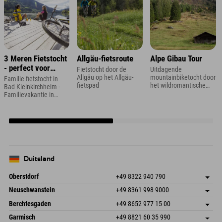
3 Meren Fietstocht
Allgäu-fietsroute
Alpe Gibau Tour
- perfect voor
Fietstocht door de
Uitdagende
gezinnen
Allgäu op het Allgäu-
mountainbiketocht door
Familie fietstocht in
fietspad
het wildromantische
Bad Kleinkirchheim -
Ganifertal in Montafon
Familievakantie in
Karinthië
Duitsland
Oberstdorf
+49 8322 940 790
An der Breitach 3
Adres opslaan
Neuschwanstein
+49 8361 998 9000
87538 Fischen I. Allgäu
Aankomstinformatie
An der Riese 45
Adres opslaan
Duitsland
Booking
Berchtesgaden
+49 8652 977 15 00
87484 Nesselwang im Allgäu
Aankomstinformatie
E-mail verzenden
Hofreitstr. 7
Adres opslaan
Duitsland
Booking
Garmisch
+49 8821 60 35 990