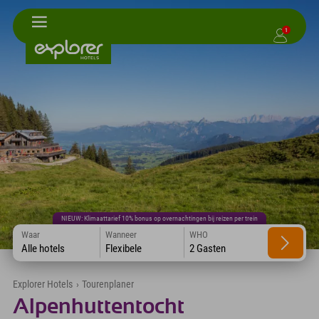
1
NIEUW: Klimaattarief 10% bonus op overnachtingen bij reizen per trein
Waar
Wanneer
WHO
Alle hotels
Flexibele
2 Gasten
Explorer Hotels
›
Tourenplaner
Alpenhuttentocht