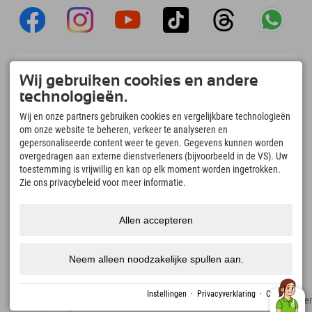
Explorer App
Wij gebruiken cookies en andere
Upload je #ExplorerMoments, Mijn Explorer
technologieën.
To Go met een boekingsoverzicht, bucketlist,
restaurantoverzicht en nog veel meer.
Wij en onze partners gebruiken cookies en vergelijkbare technologieën
Download nu!
om onze website te beheren, verkeer te analyseren en
gepersonaliseerde content weer te geven. Gegevens kunnen worden
overgedragen aan externe dienstverleners (bijvoorbeeld in de VS). Uw
Tijd voor ontdekkingsmomenten
toestemming is vrijwillig en kan op elk moment worden ingetrokken.
166
4.634
km
Zie ons privacybeleid voor meer informatie.
Bergmeren en
Pistes voor skiën en
avonturenzwembaden
snowboarden
8.991
km
97
%
Allen accepteren
Paden voor wandelen en
Onze gasten bevelen ons
bergbeklimmen
aan
Neem alleen noodzakelijke spullen aan.
Instellingen
·
Privacyverklaring
·
Colofon
Colofon
Privacyverklaring
Toegankelijkheid
pers
Duurzaamheidscertificate