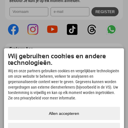
Beloofd! Je kunt je op elk moment afmelden.
Explorer App
Wij gebruiken cookies en andere
Upload je #ExplorerMoments, Mijn Explorer
To Go met een boekingsoverzicht, bucketlist,
technologieën.
restaurantoverzicht en nog veel meer.
Download nu!
Wij en onze partners gebruiken cookies en vergelijkbare technologieën
om onze website te beheren, verkeer te analyseren en
gepersonaliseerde content weer te geven. Gegevens kunnen worden
Tijd voor ontdekkingsmomenten
overgedragen aan externe dienstverleners (bijvoorbeeld in de VS). Uw
toestemming is vrijwillig en kan op elk moment worden ingetrokken.
166
4.634
km
Zie ons privacybeleid voor meer informatie.
Bergmeren en
Pistes voor skiën en
avonturenzwembaden
snowboarden
8.991
km
97
%
Allen accepteren
Paden voor wandelen en
Onze gasten bevelen ons
bergbeklimmen
aan