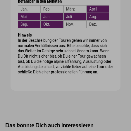
Befahrbar in den Monaten
Jan.
Feb.
März
April
Mai
Juni
Juli
Aug.
Sep.
Okt.
Nov.
Dez.
Hinweis
In der Beschreibung der Touren gehen wir immer von
normalen Verhältnissen aus. Bitte beachte, dass sich
das Wetter im Gebirge sehr schnell ändern kann. Wenn
Du Dir nicht sicher bist, ob Du einer Tour gewachsen
bist, ob Du die nötige alpine Erfahrung, Ausrüstung oder
Ausbildung dazu hast, verzichte lieber auf eine Tour oder
schließe Dich einer professionellen Führung an.
Das könnte Dich auch interessieren