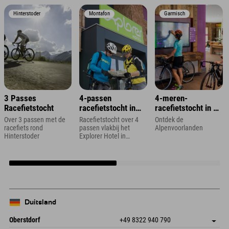
Hinterstoder
Montafon
Garmisch
3 Passes
4-passen
4-meren-
Racefietstocht
racefietstocht in
racefietstocht in de
Vorarlberg
Zugspitze-regio
Over 3 passen met de
Racefietstocht over 4
Ontdek de
racefiets rond
passen vlakbij het
Alpenvoorlanden
Hinterstoder
Explorer Hotel in
Montafon
Duitsland
Oberstdorf
+49 8322 940 790