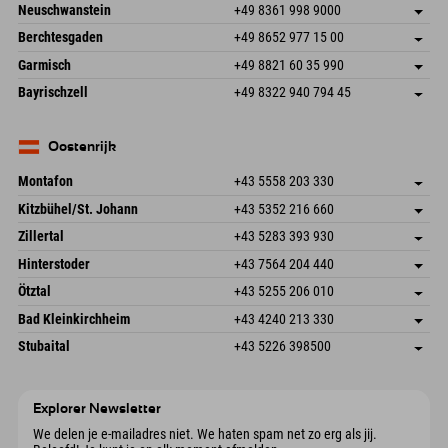
An der Breitach 3
Adres opslaan
Neuschwanstein
+49 8361 998 9000
87538 Fischen I. Allgäu
Aankomstinformatie
An der Riese 45
Adres opslaan
Duitsland
Booking
Berchtesgaden
+49 8652 977 15 00
87484 Nesselwang im Allgäu
Aankomstinformatie
E-mail verzenden
Hofreitstr. 7
Adres opslaan
Duitsland
Booking
Garmisch
+49 8821 60 35 990
83471 Schönau am Königssee
Aankomstinformatie
E-mail verzenden
Frickenstraße 22
Adres opslaan
Duitsland
Booking
Bayrischzell
+49 8322 940 794 45
82490 Farchant
Aankomstinformatie
E-mail verzenden
Seebergstr. 17
Adres opslaan
Duitsland
Booking
83735 Bayrischzell
Aankomstinformatie
E-mail verzenden
Duitsland
Booking
Oostenrijk
E-mail verzenden
Montafon
+43 5558 203 330
Dorfstr. 127b
Adres opslaan
Kitzbühel/St. Johann
+43 5352 216 660
6793 Gaschurn/Montafon
Aankomstinformatie
Speckbacherstraße 87
Adres opslaan
Oostenrijk
Booking
Zillertal
+43 5283 393 930
6380 St. Johann in Tirol
Aankomstinformatie
E-mail verzenden
Schmiedau 2
Adres opslaan
Oostenrijk
Booking
Hinterstoder
+43 7564 204 440
6272 Kaltenbach im Zillertal
Aankomstinformatie
E-mail verzenden
Freizeitpark 10
Adres opslaan
Oostenrijk
Booking
Ötztal
+43 5255 206 010
4573 Hinterstoder
Aankomstinformatie
E-mail verzenden
Gscheat 14
Adres opslaan
Oostenrijk
Booking
Bad Kleinkirchheim
+43 4240 213 330
6441 Umhausen
Aankomstinformatie
E-mail verzenden
Dorfstraße 24
Adres opslaan
Oostenrijk
Booking
Stubaital
+43 5226 398500
9546 Bad Kleinkirchheim
Aankomstinformatie
E-mail verzenden
Wiesenweg 6
Adres opslaan
Oostenrijk
Booking
6167 Neustift im Stubaital
Aankomstinformatie
E-mail verzenden
Oostenrijk
Booking
Explorer Newsletter
E-mail verzenden
We delen je e-mailadres niet. We haten spam net zo erg als jij.