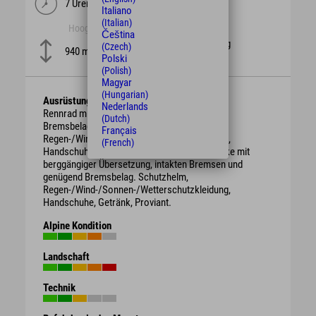
7 Uren
101 km
Italiano
(Italian)
Hoogte
moeilijkheid
Čeština
schwierig
(Czech)
940 m
Polski
(Polish)
Magyar
(Hungarian)
Ausrüstung
Nederlands
Rennrad mit intakten Bremsen und genügend
(Dutch)
Bremsbelag. Schutzhelm,
Français
Regen-/Wind-/Sonnen-/Wetterschutzkleidung,
(French)
Handschuhe, Getränk, ggf. Proviant. Gravelbike mit
berggängiger Übersetzung, intakten Bremsen und
genügend Bremsbelag. Schutzhelm,
Regen-/Wind-/Sonnen-/Wetterschutzkleidung,
Handschuhe, Getränk, Proviant.
Alpine Kondition
Landschaft
Technik