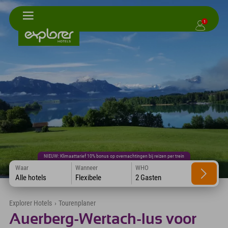
1
NIEUW: Klimaattarief 10% bonus op overnachtingen bij reizen per trein
Waar
Wanneer
WHO
Alle hotels
Flexibele
2 Gasten
Explorer Hotels
›
Tourenplaner
Auerberg-Wertach-lus voor