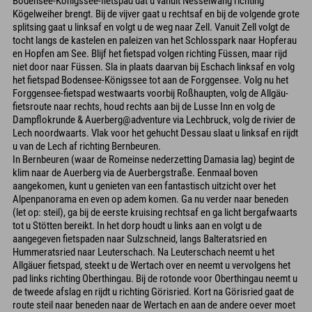
Bodensee-Königssee-fietspad dat u vanuit Nesselwang richting
Kögelweiher brengt. Bij de vijver gaat u rechtsaf en bij de volgende grote
splitsing gaat u linksaf en volgt u de weg naar Zell. Vanuit Zell volgt de
tocht langs de kastelen en paleizen van het Schlosspark naar Hopferau
en Hopfen am See. Blijf het fietspad volgen richting Füssen, maar rijd
niet door naar Füssen. Sla in plaats daarvan bij Eschach linksaf en volg
het fietspad Bodensee-Königssee tot aan de Forggensee. Volg nu het
Forggensee-fietspad westwaarts voorbij Roßhaupten, volg de Allgäu-
fietsroute naar rechts, houd rechts aan bij de Lusse Inn en volg de
Dampflokrunde & Auerberg@adventure via Lechbruck, volg de rivier de
Lech noordwaarts. Vlak voor het gehucht Dessau slaat u linksaf en rijdt
u van de Lech af richting Bernbeuren.
In Bernbeuren (waar de Romeinse nederzetting Damasia lag) begint de
klim naar de Auerberg via de Auerbergstraße. Eenmaal boven
aangekomen, kunt u genieten van een fantastisch uitzicht over het
Alpenpanorama en even op adem komen. Ga nu verder naar beneden
(let op: steil), ga bij de eerste kruising rechtsaf en ga licht bergafwaarts
tot u Stötten bereikt. In het dorp houdt u links aan en volgt u de
aangegeven fietspaden naar Sulzschneid, langs Balteratsried en
Hummeratsried naar Leuterschach. Na Leuterschach neemt u het
Allgäuer fietspad, steekt u de Wertach over en neemt u vervolgens het
pad links richting Oberthingau. Bij de rotonde voor Oberthingau neemt u
de tweede afslag en rijdt u richting Görisried. Kort na Görisried gaat de
route steil naar beneden naar de Wertach en aan de andere oever moet