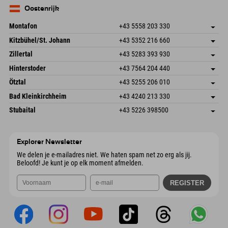
E-mail verzenden
Duitsland
Booking
Oostenrijk
E-mail verzenden
Montafon
+43 5558 203 330
Dorfstr. 127b
Adres opslaan
Kitzbühel/St. Johann
+43 5352 216 660
6793 Gaschurn/Montafon
Aankomstinformatie
Speckbacherstraße 87
Adres opslaan
Oostenrijk
Booking
Zillertal
+43 5283 393 930
6380 St. Johann in Tirol
Aankomstinformatie
E-mail verzenden
Schmiedau 2
Adres opslaan
Oostenrijk
Booking
Hinterstoder
+43 7564 204 440
6272 Kaltenbach im Zillertal
Aankomstinformatie
E-mail verzenden
Freizeitpark 10
Adres opslaan
Oostenrijk
Booking
Ötztal
+43 5255 206 010
4573 Hinterstoder
Aankomstinformatie
E-mail verzenden
Gscheat 14
Adres opslaan
Oostenrijk
Booking
Bad Kleinkirchheim
+43 4240 213 330
6441 Umhausen
Aankomstinformatie
E-mail verzenden
Dorfstraße 24
Adres opslaan
Oostenrijk
Booking
Stubaital
+43 5226 398500
9546 Bad Kleinkirchheim
Aankomstinformatie
E-mail verzenden
Wiesenweg 6
Adres opslaan
Oostenrijk
Booking
6167 Neustift im Stubaital
Aankomstinformatie
E-mail verzenden
Oostenrijk
Booking
Explorer Newsletter
E-mail verzenden
We delen je e-mailadres niet. We haten spam net zo erg als jij.
Beloofd! Je kunt je op elk moment afmelden.