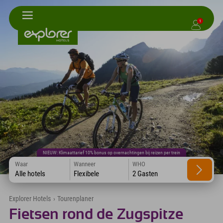
1
NIEUW: Klimaattarief 10% bonus op overnachtingen bij reizen per trein
Waar
Wanneer
WHO
Alle hotels
Flexibele
2 Gasten
Explorer Hotels
›
Tourenplaner
Fietsen rond de Zugspitze