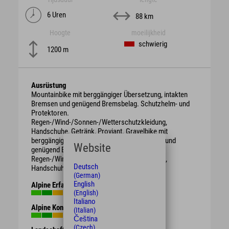
6 Uren
88 km
Hoogte
moeilijkheid
schwierig
1200 m
Ausrüstung
Mountainbike mit berggängiger Übersetzung, intakten
Bremsen und genügend Bremsbelag. Schutzhelm- und
Protektoren.
Regen-/Wind-/Sonnen-/Wetterschutzkleidung,
Handschuhe, Getränk, Proviant. Gravelbike mit
berggängiger Übersetzung, intakten Bremsen und
Website
genügend Bremsbelag. Schutzhelm,
Regen-/Wind-/Sonnen-/Wetterschutzkleidung,
Deutsch
Handschuhe, Getränk, Proviant.
(German)
English
Alpine Erfahrung
(English)
Italiano
Alpine Kondition
(Italian)
Čeština
(Czech)