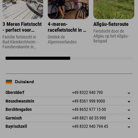
3 Meren Fietstocht
4-meren-
Allgäu-fietsroute
- perfect voor
racefietstocht in de
Fietstocht door de
gezinnen
Zugspitze-regio
Allgäu op het Allgäu-
Familie fietstocht in
Ontdek de
fietspad
Bad Kleinkirchheim -
Alpenvoorlanden
Familievakantie in
Karinthië
Duitsland
Oberstdorf
+49 8322 940 790
An der Breitach 3
Adres opslaan
Neuschwanstein
+49 8361 998 9000
87538 Fischen I. Allgäu
Aankomstinformatie
An der Riese 45
Adres opslaan
Duitsland
Booking
Berchtesgaden
+49 8652 977 15 00
87484 Nesselwang im Allgäu
Aankomstinformatie
E-mail verzenden
Hofreitstr. 7
Adres opslaan
Duitsland
Booking
Garmisch
+49 8821 60 35 990
83471 Schönau am Königssee
Aankomstinformatie
E-mail verzenden
Frickenstraße 22
Adres opslaan
Duitsland
Booking
Bayrischzell
+49 8322 940 794 45
82490 Farchant
Aankomstinformatie
E-mail verzenden
Seebergstr. 17
Adres opslaan
Duitsland
Booking
83735 Bayrischzell
Aankomstinformatie