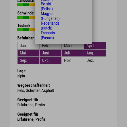
Landschaft
Polski
(Polish)
Schwindelfreiheit
Magyar
(Hungarian)
Nederlands
Technik
(Dutch)
Français
(French)
Befahrbar in den Monaten
Jan.
Feb.
März
April
Mai
Juni
Juli
Aug.
Sep.
Okt.
Nov.
Dez.
Lage
alpin
Wegbeschaffenheit
Fels, Schotter, Asphalt
Geeignet für
Erfahrene, Profis
Geeignet für
Erfahrene, Profis