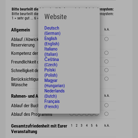
Bitte beurteilt die folgenden Kriterien nach dem Schulnotensystem:
Bitte beurteilt die folgenden Kriterien nach dem Schulnotensystem:
Website
1 = sehr gut ... 6 = ungenügend
Deutsch
Allgemein
1
2
3
4
5
6
k.A.
(German)
English
Ablauf /Abwicklung der
(English)
Reservierung
Italiano
Kompetenz der Mitarbeiter
(Italian)
Čeština
Freundlichkeit der Mitarbeiter
(Czech)
Polski
Schnelligkeit der Mitarbeiter
(Polish)
Berücksichtigung spezieller
Magyar
Wünsche
(Hungarian)
Nederlands
Rahmen- und Abendprogramm
(Dutch)
1
2
3
4
5
6
k.A.
Français
Ablauf der Buchung
(French)
Ablauf des Programms
Gesamtzufriedenheit mit Eurer
1
2
3
4
5
6
k.A.
Veranstaltung