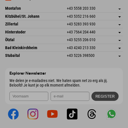
E-mail verzenden
Montafon
+43 5558 203 330
Dorfstr. 127b
Adres opslaan
Kitzbühel/St. Johann
+43 5352 216 660
6793 Gaschurn/Montafon
Aankomstinformatie
Speckbacherstraße 87
Adres opslaan
Oostenrijk
Booking
Zillertal
+43 5283 393 930
6380 St. Johann in Tirol
Aankomstinformatie
E-mail verzenden
Schmiedau 2
Adres opslaan
Oostenrijk
Booking
Hinterstoder
+43 7564 204 440
6272 Kaltenbach im Zillertal
Aankomstinformatie
E-mail verzenden
Freizeitpark 10
Adres opslaan
Oostenrijk
Booking
Ötztal
+43 5255 206 010
4573 Hinterstoder
Aankomstinformatie
E-mail verzenden
Gscheat 14
Adres opslaan
Oostenrijk
Booking
Bad Kleinkirchheim
+43 4240 213 330
6441 Umhausen
Aankomstinformatie
E-mail verzenden
Dorfstraße 24
Adres opslaan
Oostenrijk
Booking
Stubaital
+43 5226 398500
9546 Bad Kleinkirchheim
Aankomstinformatie
E-mail verzenden
Wiesenweg 6
Adres opslaan
Oostenrijk
Booking
6167 Neustift im Stubaital
Aankomstinformatie
E-mail verzenden
Oostenrijk
Booking
Explorer Newsletter
E-mail verzenden
We delen je e-mailadres niet. We haten spam net zo erg als jij.
Beloofd! Je kunt je op elk moment afmelden.