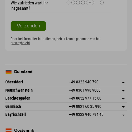
Wie zufrieden wart Ihr
insgesamt?
Door het formulier in te dienen, heb ik kennis genomen van het
privacybeleid
.
Duitsland
Oberstdorf
+49 8322 940 790
An der Breitach 3
Adres opslaan
Neuschwanstein
+49 8361 998 9000
87538 Fischen I. Allgäu
Aankomstinformatie
An der Riese 45
Adres opslaan
Duitsland
Booking
Berchtesgaden
+49 8652 977 15 00
87484 Nesselwang im Allgäu
Aankomstinformatie
E-mail verzenden
Hofreitstr. 7
Adres opslaan
Duitsland
Booking
Garmisch
+49 8821 60 35 990
83471 Schönau am Königssee
Aankomstinformatie
E-mail verzenden
Frickenstraße 22
Adres opslaan
Duitsland
Booking
Bayrischzell
+49 8322 940 794 45
82490 Farchant
Aankomstinformatie
E-mail verzenden
Seebergstr. 17
Adres opslaan
Duitsland
Booking
83735 Bayrischzell
Aankomstinformatie
E-mail verzenden
Duitsland
Booking
Oostenrijk