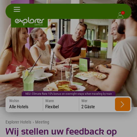
1
NEU: Climate Rate 10% bonus on overnight stays when traveling by train
Wohin
Wann
Wer
Alle Hotels
Flexibel
2 Gäste
Explorer Hotels
›
Meeting
Wij stellen uw feedback op