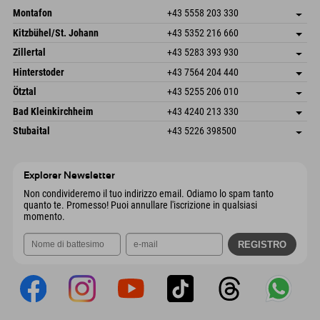
Montafon
+43 5558 203 330
Dorfstr. 127b
Salva indirizzo
Kitzbühel/St. Johann
+43 5352 216 660
6793 Gaschurn/Montafon
Informazioni sull'arrivo
Speckbacherstraße 87
Salva indirizzo
Austria
Prenotazione
Zillertal
+43 5283 393 930
6380 St. Johann in Tirol
Informazioni sull'arrivo
Invia email
Schmiedau 2
Salva indirizzo
Austria
Prenotazione
Hinterstoder
+43 7564 204 440
6272 Kaltenbach im Zillertal
Informazioni sull'arrivo
Invia email
Freizeitpark 10
Salva indirizzo
Austria
Prenotazione
Ötztal
+43 5255 206 010
4573 Hinterstoder
Informazioni sull'arrivo
Invia email
Gscheat 14
Salva indirizzo
Austria
Prenotazione
Bad Kleinkirchheim
+43 4240 213 330
6441 Umhausen
Informazioni sull'arrivo
Invia email
Dorfstraße 24
Salva indirizzo
Austria
Prenotazione
Stubaital
+43 5226 398500
9546 Bad Kleinkirchheim
Informazioni sull'arrivo
Invia email
Wiesenweg 6
Salva indirizzo
Austria
Prenotazione
6167 Neustift im Stubaital
Informazioni sull'arrivo
Invia email
Austria
Prenotazione
Explorer Newsletter
Invia email
Non condivideremo il tuo indirizzo email. Odiamo lo spam tanto
quanto te. Promesso! Puoi annullare l'iscrizione in qualsiasi
momento.