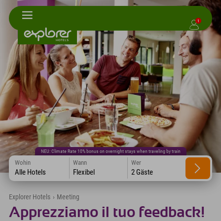
1
NEU: Climate Rate 10% bonus on overnight stays when traveling by train
Wohin
Wann
Wer
Alle Hotels
Flexibel
2 Gäste
Explorer Hotels
›
Meeting
Apprezziamo il tuo feedback!