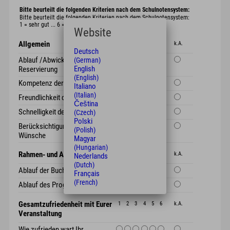
Bitte beurteilt die folgenden Kriterien nach dem Schulnotensystem:
Bitte beurteilt die folgenden Kriterien nach dem Schulnotensystem:
1 = sehr gut ... 6 = ungenügend
Website
Allgemein
1
2
3
4
5
6
k.A.
Deutsch
Ablauf /Abwicklung der
(German)
English
Reservierung
(English)
Kompetenz der Mitarbeiter
Italiano
(Italian)
Freundlichkeit der Mitarbeiter
Čeština
Schnelligkeit der Mitarbeiter
(Czech)
Polski
Berücksichtigung spezieller
(Polish)
Wünsche
Magyar
(Hungarian)
Rahmen- und Abendprogramm
1
2
3
4
5
6
k.A.
Nederlands
(Dutch)
Ablauf der Buchung
Français
(French)
Ablauf des Programms
Gesamtzufriedenheit mit Eurer
1
2
3
4
5
6
k.A.
Veranstaltung
Wie zufrieden wart Ihr