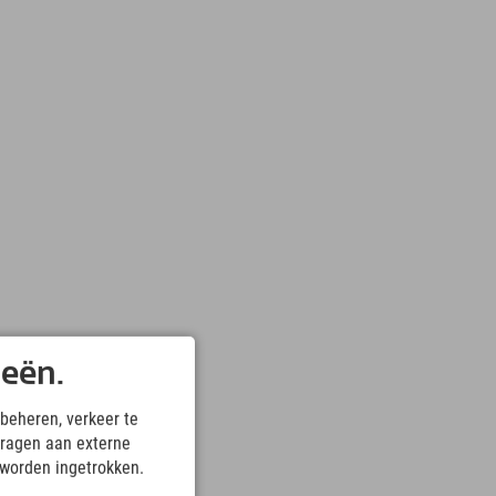
ieën.
beheren, verkeer te
ragen aan externe
 worden ingetrokken.