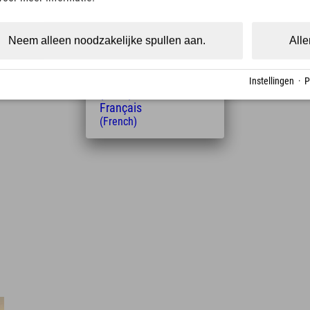
(Czech)
Polski
(Polish)
Neem alleen noodzakelijke spullen aan.
Alle
Magyar
(Hungarian)
Nederlands
Instellingen
·
P
(Dutch)
Français
(French)