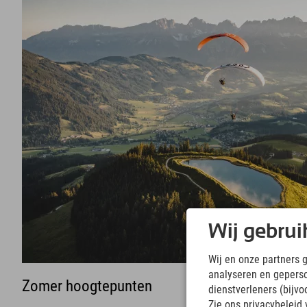
Wij gebrui
Wij en onze partners 
analyseren en gepers
Zomer hoogtepunten
dienstverleners (bijv
Zie ons privacybeleid 