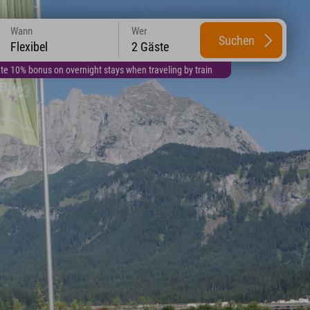
Wann
Wer
Suchen
Flexibel
2 Gäste
te 10% bonus on overnight stays when traveling by train