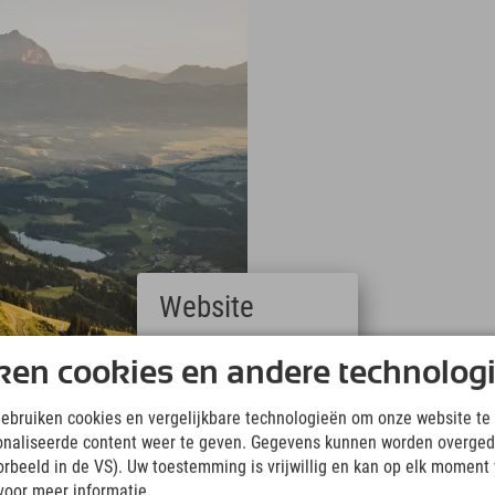
Website
Deutsch
ken cookies en andere technolog
(German)
English
gebruiken cookies en vergelijkbare technologieën om onze website te 
(English)
onaliseerde content weer te geven. Gegevens kunnen worden overged
Italiano
(Italian)
oorbeeld in de VS). Uw toestemming is vrijwillig en kan op elk moment
Čeština
voor meer informatie.