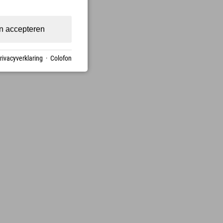
n accepteren
rivacyverklaring
·
Colofon