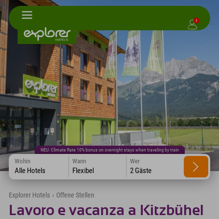
1
NEU: Climate Rate 10% bonus on overnight stays when traveling by train
Wohin
Wann
Wer
Alle Hotels
Flexibel
2 Gäste
Explorer Hotels
›
Offene Stellen
Lavoro e vacanza a Kitzbühel