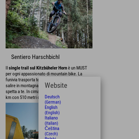
Sentiero Harschbichl
Il
single trail sul Kitzbüheler Horn
è un MUST
per ogni appassionato di mountain bike. La
funivia trasporta te e la tua bicicletta oppure puoi
Website
salire in montagna in bicicletta. La decisione
spetta a te. In cima vi aspetta una discesa di 4,3
Deutsch
km con 510 metri di dislivello e difficoltà media.
(German)
English
(English)
Italiano
(Italian)
Čeština
(Czech)