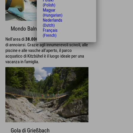
Polski
(Polish)
Magyar
(Hungarian)
Nederlands
(Dutch)
Mondo Balneare Panorama
Français
(French)
Nell'area di
38.000 mq
non c'è alcuna possibilità
di annoiarsi. Grazie agli innumerevoli scivoli, alle
piscine e alle vasche all'aperto, il parco
acquatico di Kitzbühel è il luogo ideale per una
vacanza in famiglia.
Gola di Grießbach