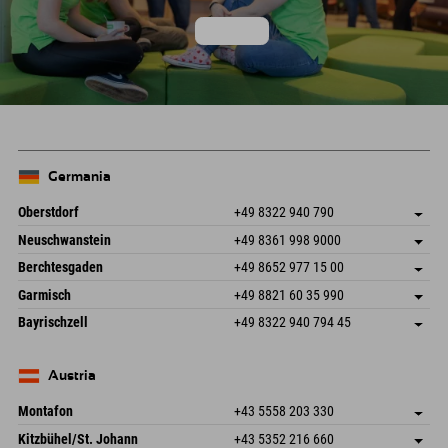
ai lavori
Germania
Oberstdorf
+49 8322 940 790
An der Breitach 3
Salva indirizzo
Neuschwanstein
+49 8361 998 9000
87538 Fischen I. Allgäu
Informazioni sull'arrivo
An der Riese 45
Salva indirizzo
Germania
Prenotazione
Berchtesgaden
+49 8652 977 15 00
87484 Nesselwang im Allgäu
Informazioni sull'arrivo
Invia email
Hofreitstr. 7
Salva indirizzo
Germania
Prenotazione
Garmisch
+49 8821 60 35 990
83471 Schönau am Königssee
Informazioni sull'arrivo
Invia email
Frickenstraße 22
Salva indirizzo
Germania
Prenotazione
Bayrischzell
+49 8322 940 794 45
82490 Farchant
Informazioni sull'arrivo
Invia email
Seebergstr. 17
Salva indirizzo
Germania
Prenotazione
83735 Bayrischzell
Informazioni sull'arrivo
Invia email
Germania
Prenotazione
Austria
Invia email
Montafon
+43 5558 203 330
Dorfstr. 127b
Salva indirizzo
Kitzbühel/St. Johann
+43 5352 216 660