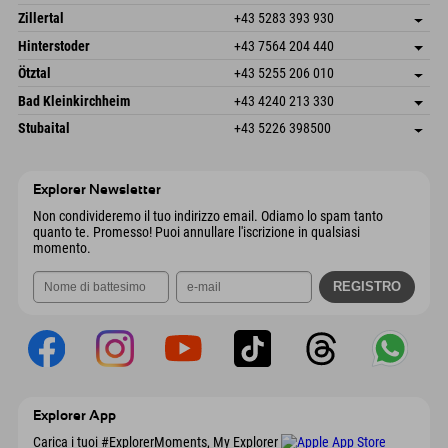
6793 Gaschurn/Montafon
Informazioni sull'arrivo
Speckbacherstraße 87
Salva indirizzo
Austria
Prenotazione
Zillertal
+43 5283 393 930
6380 St. Johann in Tirol
Informazioni sull'arrivo
Invia email
Schmiedau 2
Salva indirizzo
Austria
Prenotazione
Hinterstoder
+43 7564 204 440
6272 Kaltenbach im Zillertal
Informazioni sull'arrivo
Invia email
Freizeitpark 10
Salva indirizzo
Austria
Prenotazione
Ötztal
+43 5255 206 010
4573 Hinterstoder
Informazioni sull'arrivo
Invia email
Gscheat 14
Salva indirizzo
Austria
Prenotazione
Bad Kleinkirchheim
+43 4240 213 330
6441 Umhausen
Informazioni sull'arrivo
Invia email
Dorfstraße 24
Salva indirizzo
Austria
Prenotazione
Stubaital
+43 5226 398500
9546 Bad Kleinkirchheim
Informazioni sull'arrivo
Invia email
Wiesenweg 6
Salva indirizzo
Austria
Prenotazione
6167 Neustift im Stubaital
Informazioni sull'arrivo
Invia email
Austria
Prenotazione
Explorer Newsletter
Invia email
Non condivideremo il tuo indirizzo email. Odiamo lo spam tanto
quanto te. Promesso! Puoi annullare l'iscrizione in qualsiasi
momento.
Explorer App
Carica i tuoi #ExplorerMoments, My Explorer