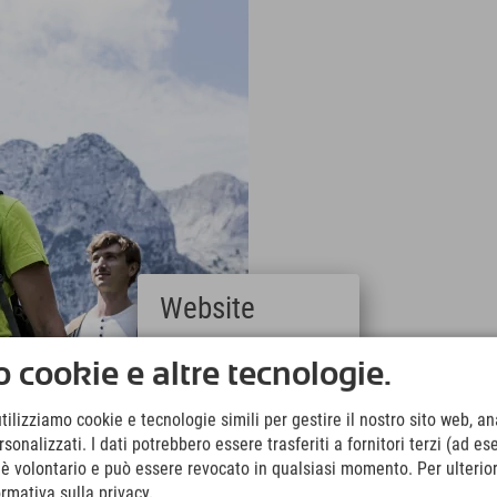
Website
Deutsch
 cookie e altre tecnologie.
(German)
English
utilizziamo cookie e tecnologie simili per gestire il nostro sito web, ana
(English)
onalizzati. I dati potrebbero essere trasferiti a fornitori terzi (ad es
Italiano
(Italian)
o è volontario e può essere revocato in qualsiasi momento. Per ulterior
Čeština
ormativa sulla privacy.