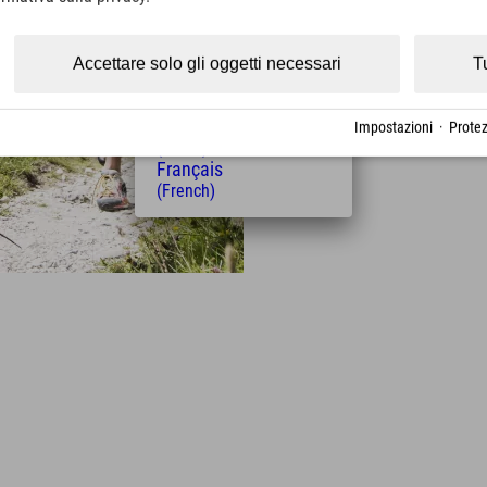
(Czech)
Polski
(Polish)
Accettare solo gli oggetti necessari
T
Magyar
(Hungarian)
Nederlands
Impostazioni
·
Protez
(Dutch)
Français
(French)