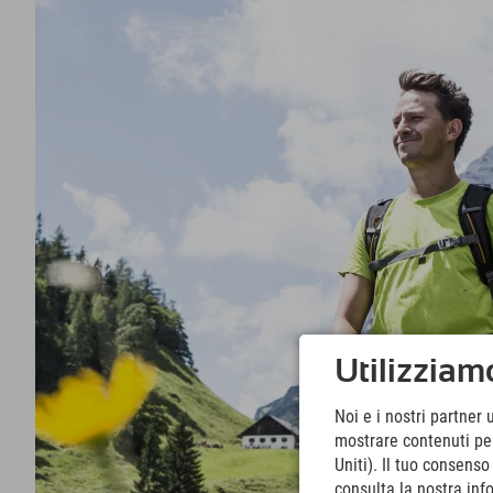
Utilizziamo
Noi e i nostri partner 
mostrare contenuti pers
Uniti). Il tuo consens
consulta la nostra inf