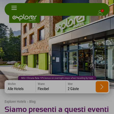
1
NEU: Climate Rate 10% bonus on overnight stays when traveling by train
Wohin
Wann
Wer
Alle Hotels
Flexibel
2 Gäste
Explorer Hotels
›
Blog
Siamo presenti a questi eventi