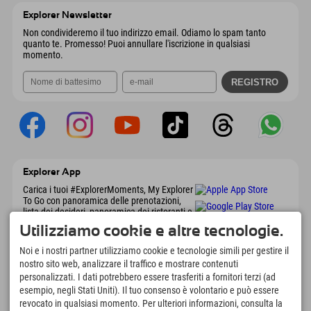
Austria
Prenotazione
Explorer Newsletter
Invia email
Non condivideremo il tuo indirizzo email. Odiamo lo spam tanto
quanto te. Promesso! Puoi annullare l'iscrizione in qualsiasi
momento.
Explorer App
Carica i tuoi #ExplorerMoments, My Explorer
To Go con panoramica delle prenotazioni,
lista dei desideri, panoramica dei ristoranti e
molto altro. Scaricalo subito!
Utilizziamo cookie e altre tecnologie.
Noi e i nostri partner utilizziamo cookie e tecnologie simili per gestire il
È tempo di momenti da esploratore
nostro sito web, analizzare il traffico e mostrare contenuti
personalizzati. I dati potrebbero essere trasferiti a fornitori terzi (ad
166
4.634
km
esempio, negli Stati Uniti). Il tuo consenso è volontario e può essere
Laghi di montagna e piscine
Piste per lo sci e lo
revocato in qualsiasi momento. Per ulteriori informazioni, consulta la
avventura
snowboard