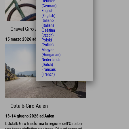
Deutsch
(German)
English
(English)
Italiano
(Italian)
Gravel Giro Aalen
Čeština
(Czech)
15 marzo 2026 ad Aalen
Polski
(Polish)
Magyar
(Hungarian)
Nederlands
(Dutch)
Français
(French)
Ostalb-Giro Aalen
13-14 giugno 2026 ad Aalen
L'Ostalb Giro trasforma la regione dell'Ostalb in