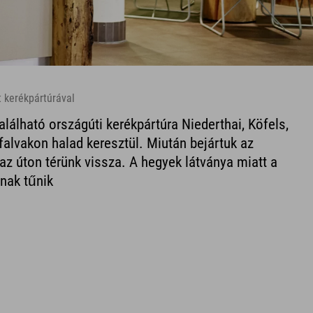
t kerékpártúrával
alálható országúti kerékpártúra Niederthai, Köfels,
falvakon halad keresztül. Miután bejártuk az
az úton térünk vissza. A hegyek látványa miatt a
nak tűnik