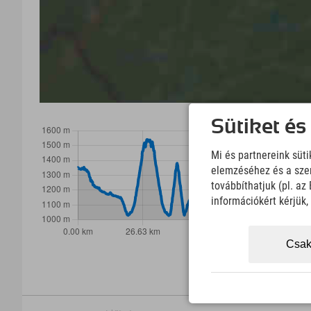
Sütiket és
Mi és partnereink süt
elemzéséhez és a szem
továbbíthatjuk (pl. a
információkért kérjük
Csak