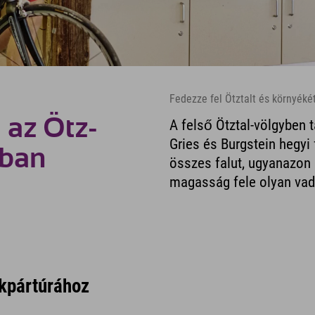
Fedezze fel Ötztalt és környéké
 az Ötz-
A felső Ötztal-völgyben t
Gries és Burgstein hegyi 
iban
összes falut, ugyanazon 
magasság fele olyan vad
ékpártúrához