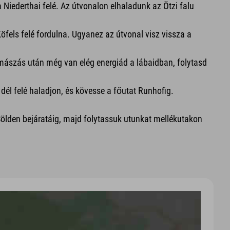
 Niederthai felé. Az útvonalon elhaladunk az Ötzi falu
öfels felé fordulna. Ugyanez az útvonal visz vissza a
 mászás után még van elég energiád a lábaidban, folytasd
 dél felé haladjon, és kövesse a főutat Runhofig.
Sölden bejáratáig, majd folytassuk utunkat mellékutakon