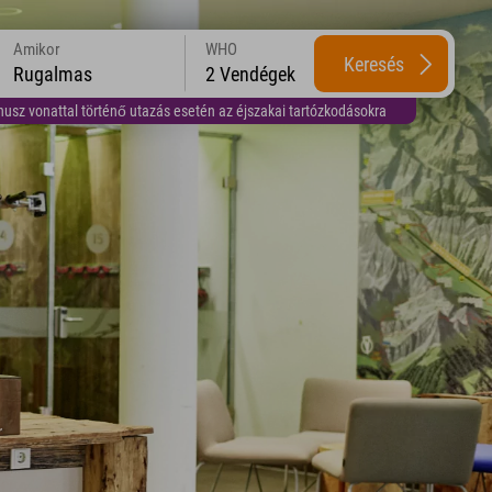
Amikor
WHO
Keresés
Rugalmas
2 Vendégek
usz vonattal történő utazás esetén az éjszakai tartózkodásokra