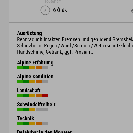
Időtartam
6 Órák
Ausrüstung
Rennrad mit intakten Bremsen und genügend Bremsbel
Schutzhelm, Regen-/Wind-/Sonnen-/Wetterschutzkleidu
Handschuhe, Getränk, ggf. Proviant.
Alpine Erfahrung
Alpine Kondition
Landschaft
Schwindelfreiheit
Technik
Befahrbar in den Monaten