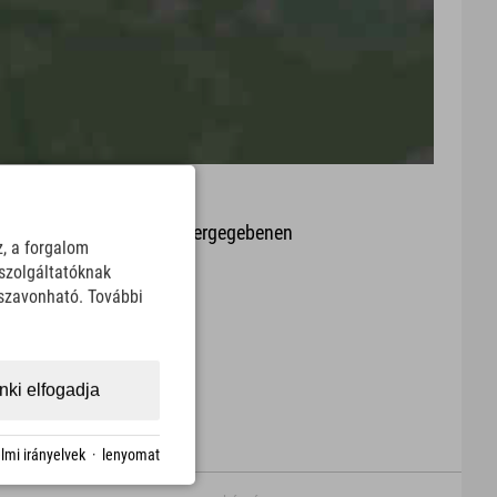
it oder Aktualität der wiedergegebenen
z, a forgalom
arte.
szolgáltatóknak
sszavonható. További
Download
ki elfogadja
lmi irányelvek
·
lenyomat