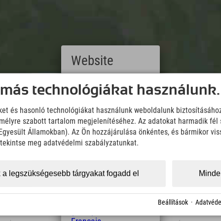
Website
Deutsch
 más technológiákat használunk.
Downloads
(German)
English
Wir übernehmen keine Haftung für die Richtigkeit, Vollständigke
iket és hasonló technológiákat használunk weboldalunk biztosításáho
(English)
Informationen. Wir empfehlen die Mitnahme einer zusätzlichen K
élyre szabott tartalom megjelenítéséhez. Az adatokat harmadik fél 
Italiano
z Egyesült Államokban). Az Ön hozzájárulása önkéntes, és bármikor vi
(Italian)
KML Download
GPX 
Čeština
, tekintse meg adatvédelmi szabályzatunkat.
(Czech)
Polski
(Polish)
 a legszükségesebb tárgyakat fogadd el
Minden
Magyar
(Hungarian)
Nederlands
Beállítások
·
Adatvéde
(Dutch)