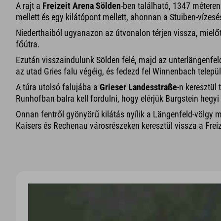
A rajt a
Freizeit Arena Sölden
-ben található, 1347 méteren.
mellett és egy kilátópont mellett, ahonnan a Stuiben-vízesés
Niederthaiból ugyanazon az útvonalon térjen vissza, mielőt
főútra.
Ezután visszaindulunk Sölden felé, majd az unterlängenfel
az utad Gries falu végéig, és fedezd fel Winnenbach települ
A túra utolsó falujába a
Grieser Landesstraße
-n keresztül
Runhofban balra kell fordulni, hogy elérjük Burgstein hegyi 
Onnan fentről gyönyörű kilátás nyílik a Längenfeld-völgy 
Kaisers és Rechenau városrészeken keresztül vissza a Frei