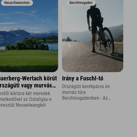
Neuschwanstein
Berchtesgaden
uerberg-Wertach körút
Irány a Fuschl-tó
rszágúti vagy murvás
Országúti kerékpáros és
erékpároknak
murvás túra
estői körtúra két meredek
Berchtesgadenben - Az
melkedővel az Ostallgäu-n
Explorer Hoteltől a Fuschl-tóig
eresztül Nesselwangból