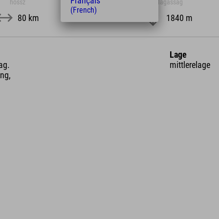
Français
hossz
Magasság
(French)
80 km
1840 m
Lage
ag.
mittlerelage
ng,