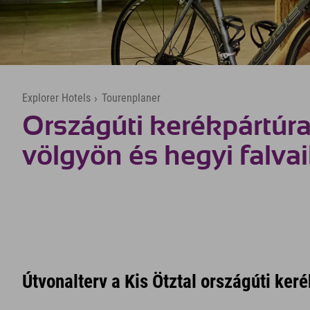
Explorer Hotels
›
Tourenplaner
Országúti kerékpártúra
völgyön és hegyi falva
Útvonalterv a Kis Ötztal országúti ker