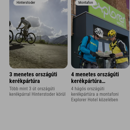
Hinterstoder
Montafon
3 menetes országúti
4 menetes országúti
kerékpártúra
kerékpártúra
Vorarlbergben
Több mint 3 út országúti
4 hágós országúti
kerékpárral Hinterstoder körül
kerékpártúra a montafoni
Explorer Hotel közelében