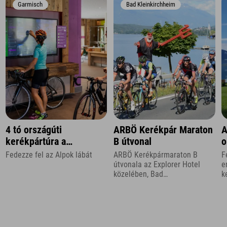
Garmisch
Bad Kleinkirchheim
4 tó országúti
ARBÖ Kerékpár Maraton
A
kerékpártúra a
B útvonal
o
Zugspitze régióban
k
Fedezze fel az Alpok lábát
ARBÖ Kerékpármaraton B
F
útvonala az Explorer Hotel
e
közelében, Bad
k
Kleinkirchheimben