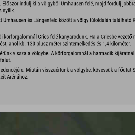
 Először indulj ki a völgyből Umhausen felé, majd fordulj jobbra
 nyílik.
t Umhausen és Längenfeld között a völgy túloldalán található K
di körforgalomnál Gries felé kanyarodunk. Ha a Griesbe vezető
ést, ahol kb. 130 plusz méter szintemelkedés és 1,4 kilométer.
 térünk vissza a völgybe. A körforgalomnál a harmadik kijáratnál
falut.
medencéjére. Miután visszaértünk a völgybe, kövessük a főutat 
zeit Arénához.