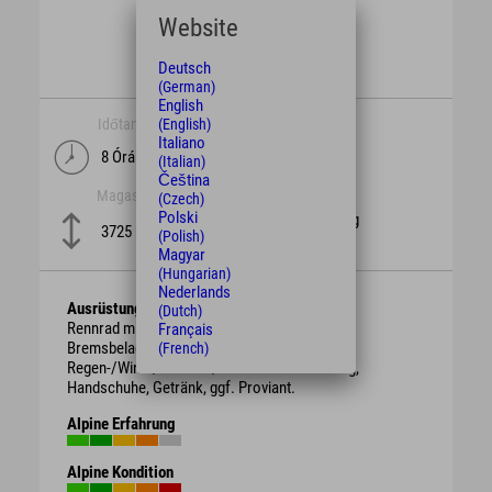
Website
Deutsch
(German)
English
Időtartam
hossz
(English)
Italiano
8 Órák
108,6 km
(Italian)
Čeština
Magasság
nehézség
(Czech)
Polski
schwierig
3725 m
(Polish)
Magyar
(Hungarian)
Nederlands
Ausrüstung
(Dutch)
Rennrad mit intakten Bremsen und genügend
Français
Bremsbelag. Schutzhelm,
(French)
Regen-/Wind-/Sonnen-/Wetterschutzkleidung,
Handschuhe, Getränk, ggf. Proviant.
Alpine Erfahrung
Alpine Kondition