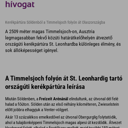
hívogat
Kerékpártúra Söldenből a Timmelsjoch folyón át Olaszországba
A 2509 méter magas Timmelsjoch-on, Ausztria
legmagasabban fekvő közúti határátkelőhelyén átvezető
országúti kerékpártúra St. Leonhardba különleges élmény, és
sok állóképességet igényel.
A Timmelsjoch folyón át St. Leonhardig tartó
országúti kerékpártúra leírása
Miután Söldenben, a
Freizeit Arénánál
elindultunk, az útvonal dél felé
halad a főúton. Sölden után az első néhány kilométeren, Zwieselstein
előtt jobbra elhagyjuk a Venter-völgyet.
Akár 13 százalékos emelkedővel az útvonal Obergurglig folytatódik,
ahol a tulajdonképpeni Timmelsjoch magas alpesi út kezdődik. Átvezet