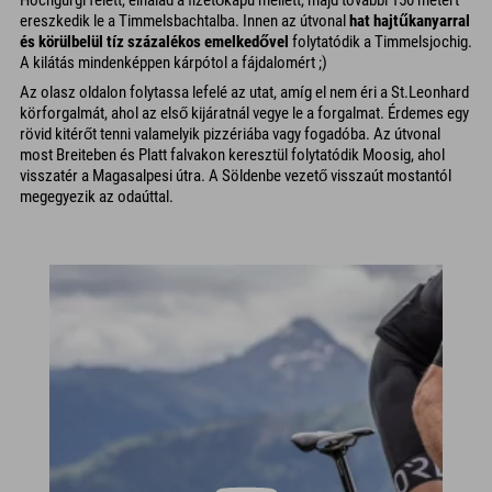
Hochgurgl felett, elhalad a fizetőkapu mellett, majd további 150 métert
ereszkedik le a Timmelsbachtalba. Innen az útvonal
hat hajtűkanyarral
és körülbelül tíz százalékos emelkedővel
folytatódik a Timmelsjochig.
A kilátás mindenképpen kárpótol a fájdalomért ;)
Az olasz oldalon folytassa lefelé az utat, amíg el nem éri a St.Leonhard
körforgalmát, ahol az első kijáratnál vegye le a forgalmat. Érdemes egy
rövid kitérőt tenni valamelyik pizzériába vagy fogadóba. Az útvonal
most Breiteben és Platt falvakon keresztül folytatódik Moosig, ahol
visszatér a Magasalpesi útra. A Söldenbe vezető visszaút mostantól
megegyezik az odaúttal.