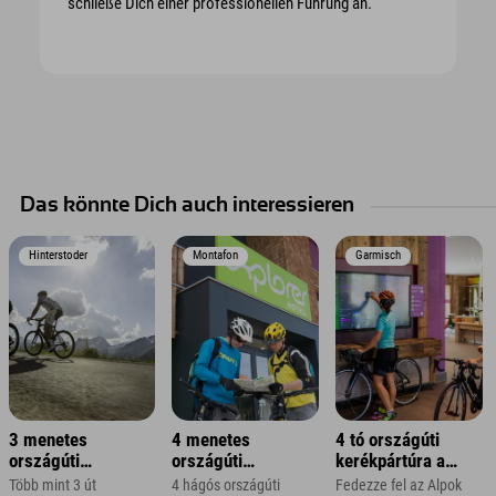
schließe Dich einer professionellen Führung an.
Das könnte Dich auch interessieren
Hinterstoder
Montafon
Garmisch
3 menetes
4 menetes
4 tó országúti
országúti
országúti
kerékpártúra a
kerékpártúra
kerékpártúra
Zugspitze régióban
Több mint 3 út
4 hágós országúti
Fedezze fel az Alpok