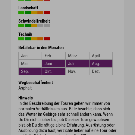
Landschaft
Schwindelfreiheit
Technik
Befahrbar in den Monaten
Jan.
Feb.
März
April
Mai
Juni
Juli
Aug.
Sep.
Okt.
Nov.
Dez.
Wegbeschaffenheit
Asphalt
Hinweis
In der Beschreibung der Touren gehen wir immer von
normalen Verhältnissen aus. Bitte beachte, dass sich
das Wetter im Gebirge sehr schnell ändern kann. Wenn
Du Dir nicht sicher bist, ob Du einer Tour gewachsen
bist, ob Du die nötige alpine Erfahrung, Ausrüstung oder
Ausbildung dazu hast, verzichte lieber auf eine Tour oder