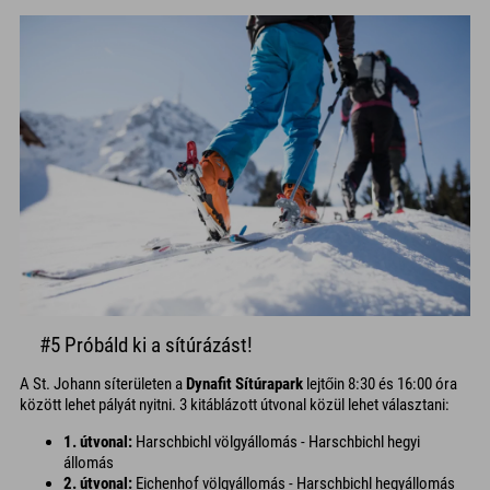
#5 Próbáld ki a sítúrázást!
A St. Johann síterületen a
Dynafit Sítúrapark
lejtőin 8:30 és 16:00 óra
között lehet pályát nyitni. 3 kitáblázott útvonal közül lehet választani:
1. útvonal:
Harschbichl völgyállomás - Harschbichl hegyi
állomás
2. útvonal:
Eichenhof völgyállomás - Harschbichl hegyállomás