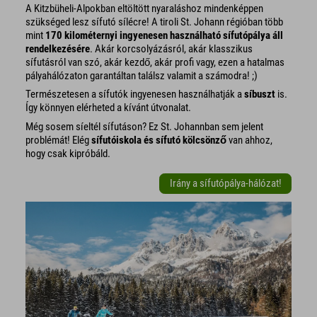
A Kitzbüheli-Alpokban eltöltött nyaraláshoz mindenképpen
szükséged lesz sífutó sílécre! A tiroli St. Johann régióban több
mint
170 kilométernyi ingyenesen használható sífutópálya áll
rendelkezésére
. Akár korcsolyázásról, akár klasszikus
sífutásról van szó, akár kezdő, akár profi vagy, ezen a hatalmas
pályahálózaton garantáltan találsz valamit a számodra! ;)
Természetesen a sífutók ingyenesen használhatják a
síbuszt
is.
Így könnyen elérheted a kívánt útvonalat.
Még sosem síeltél sífutáson? Ez St. Johannban sem jelent
problémát! Elég
sífutóiskola és sífutó kölcsönző
van ahhoz,
hogy csak kipróbáld.
Irány a sífutópálya-hálózat!