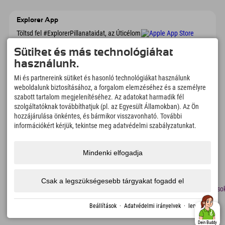
Explorer App
Töltsd fel #ExplorerPillanataidat, az Úticélom
című videódat foglalási áttekintéssel,
bakancslistával, étterem áttekintéssel és
Sütiket és más technológiákat
még sok mással. Töltsd le most!
használunk.
Mi és partnereink sütiket és hasonló technológiákat használunk
Felfedezős pillanatok ideje
weboldalunk biztosításához, a forgalom elemzéséhez és a személyre
szabott tartalom megjelenítéséhez. Az adatokat harmadik fél
166
4.634
km
szolgáltatóknak továbbíthatjuk (pl. az Egyesült Államokban). Az Ön
Hegyi tavak és
Sí- és snowboardpályák
hozzájárulása önkéntes, és bármikor visszavonható. További
élményfürdők
információkért kérjük, tekintse meg adatvédelmi szabályzatunkat.
8.991
km
97
%
Túrázási és hegymászási
Vendégeink ajánlanak
ösvények
minket
Mindenki elfogadja
Csak a legszükségesebb tárgyakat fogadd el
lenyomat
Adatvédelem
Megközelíthetőség
sajtó
Fenntarthatósági
Álláso
tanúsítványok
Traminóval készült
Beállítások
·
Adatvédelmi irányelvek
·
lenyomat
Dein Buddy