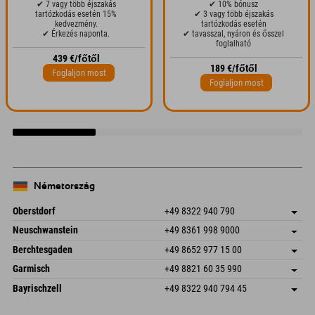
✔ 7 vagy több éjszakás
✔ 10% bónusz
tartózkodás esetén 15%
✔ 3 vagy több éjszakás
kedvezmény.
tartózkodás esetén
✔ Érkezés naponta.
✔ tavasszal, nyáron és ősszel
foglalható
439 €/főtől
189 €/főtől
Foglaljon most
Foglaljon most
Németország
Oberstdorf
+49 8322 940 790
An der Breitach 3
Cím mentése
Neuschwanstein
+49 8361 998 9000
87538 Fischen I. Allgäu
Könyv
An der Riese 45
Cím mentése
Németország
E-mail küldése
Berchtesgaden
+49 8652 977 15 00
87484 Nesselwang im Allgäu
Könyv
Hofreitstr. 7
Cím mentése
Németország
E-mail küldése
Garmisch
+49 8821 60 35 990
83471 Schönau am Königssee
Könyv
Frickenstraße 22
Cím mentése
Németország
E-mail küldése
Bayrischzell
+49 8322 940 794 45
82490 Farchant
Könyv
Seebergstr. 17
Cím mentése
Németország
E-mail küldése
83735 Bayrischzell
Könyv