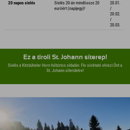
20 napos síelés
Síelés 20-án mindössze 20
20.01.
euróért (napijegy)!
/
20.02.
/
20.03.
Ez a tiroli St. Johann síterep!
Síelés a Kitzbüheler Horn hóbiztos oldalán: Flo síoktató elviszi Önt a
St. Johann síterületre!