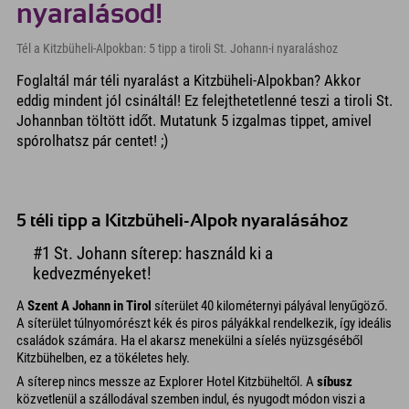
nyaralásod!
Tél a Kitzbüheli-Alpokban: 5 tipp a tiroli St. Johann-i nyaraláshoz
Foglaltál már téli nyaralást a Kitzbüheli-Alpokban? Akkor
eddig mindent jól csináltál! Ez felejthetetlenné teszi a tiroli St.
Johannban töltött időt. Mutatunk 5 izgalmas tippet, amivel
spórolhatsz pár centet! ;)
5 téli tipp a Kitzbüheli-Alpok nyaralásához
#1 St. Johann síterep: használd ki a
kedvezményeket!
A
Szent A Johann in Tirol
síterület 40 kilométernyi pályával lenyűgöző.
A síterület túlnyomórészt kék és piros pályákkal rendelkezik, így ideális
családok számára. Ha el akarsz menekülni a síelés nyüzsgéséből
Kitzbühelben, ez a tökéletes hely.
A síterep nincs messze az Explorer Hotel Kitzbüheltől. A
síbusz
közvetlenül a szállodával szemben indul, és nyugodt módon viszi a