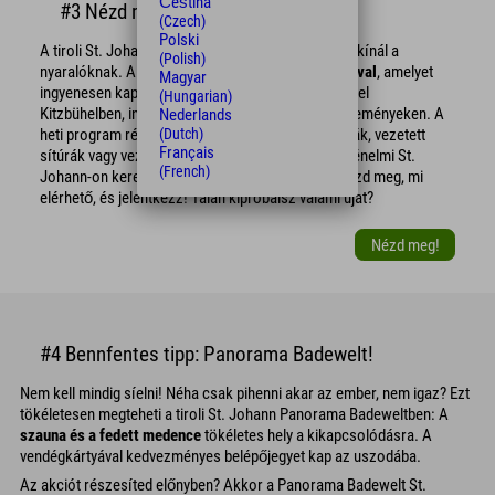
Čeština
#3 Nézd meg a heti programot!
(Czech)
Polski
A tiroli St. Johann régió
ingyenes heti programot
kínál a
(Polish)
nyaralóknak. A
Szenttel. A Johann Vendégkártyával
, amelyet
Magyar
ingyenesen kap téli vakációja alatt az Explorer Hotel
(Hungarian)
Kitzbühelben, ingyenesen vehet részt izgalmas eseményeken. A
Nederlands
(Dutch)
heti program részét képezik vezetett hótalpas túrák, vezetett
Français
sítúrák vagy vezetett és érdekes piaci túrák a történelmi St.
(French)
Johann-on keresztül. Szóval mire vársz? Csak nézd meg, mi
elérhető, és jelentkezz! Talán kipróbálsz valami újat?
Nézd meg!
#4 Bennfentes tipp: Panorama Badewelt!
Nem kell mindig síelni! Néha csak pihenni akar az ember, nem igaz? Ezt
tökéletesen megteheti a tiroli St. Johann Panorama Badeweltben: A
szauna és a fedett medence
tökéletes hely a kikapcsolódásra. A
vendégkártyával kedvezményes belépőjegyet kap az uszodába.
Az akciót részesíted előnyben? Akkor a Panorama Badewelt St.