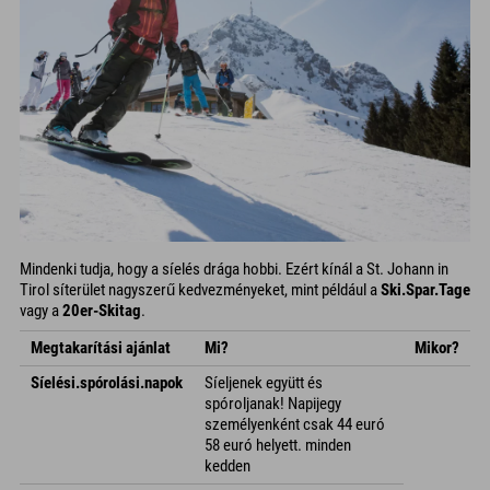
Mindenki tudja, hogy a síelés drága hobbi. Ezért kínál a St. Johann in
Tirol síterület nagyszerű kedvezményeket, mint például a
Ski.Spar.Tage
vagy a
20er-Skitag
.
Megtakarítási ajánlat
Mi?
Mikor?
Síelési.spórolási.napok
Síeljenek együtt és
spóroljanak! Napijegy
személyenként csak 44 euró
58 euró helyett. minden
kedden