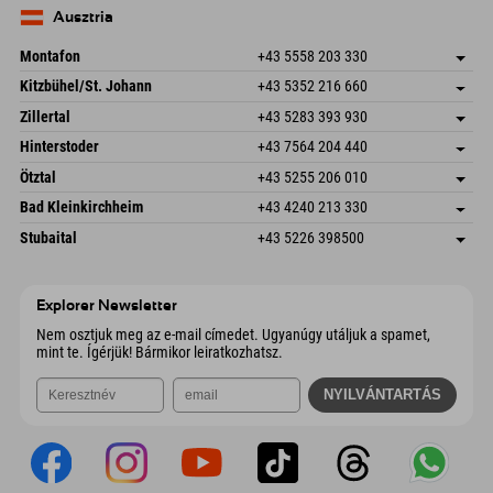
Németország
E-mail küldése
Ausztria
Montafon
+43 5558 203 330
Dorfstr. 127b
Cím mentése
Kitzbühel/St. Johann
+43 5352 216 660
6793 Gaschurn/Montafon
Könyv
Speckbacherstraße 87
Cím mentése
Ausztria
E-mail küldése
Zillertal
+43 5283 393 930
6380 St. Johann in Tirol
Könyv
Schmiedau 2
Cím mentése
Ausztria
E-mail küldése
Hinterstoder
+43 7564 204 440
6272 Kaltenbach im Zillertal
Könyv
Freizeitpark 10
Cím mentése
Ausztria
E-mail küldése
Ötztal
+43 5255 206 010
4573 Hinterstoder
Könyv
Gscheat 14
Cím mentése
Ausztria
E-mail küldése
Bad Kleinkirchheim
+43 4240 213 330
6441 Umhausen
Könyv
Dorfstraße 24
Cím mentése
Ausztria
E-mail küldése
Stubaital
+43 5226 398500
9546 Bad Kleinkirchheim
Könyv
Wiesenweg 6
Cím mentése
Ausztria
E-mail küldése
6167 Neustift im Stubaital
Könyv
Ausztria
E-mail küldése
Explorer Newsletter
Nem osztjuk meg az e-mail címedet. Ugyanúgy utáljuk a spamet,
mint te. Ígérjük! Bármikor leiratkozhatsz.