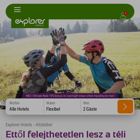
1
NEU: Climate Rate 10% bonus on overnight stays when traveling by train
Wohin
Wann
Wer
Alle Hotels
Flexibel
2 Gäste
Explorer Hotels
›
Kitzbühel
Ettől felejthetetlen lesz a téli