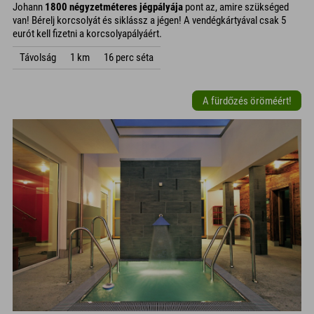
Johann
1800 négyzetméteres jégpályája
pont az, amire szükséged
van! Bérelj korcsolyát és siklássz a jégen! A vendégkártyával csak 5
eurót kell fizetni a korcsolyapályáért.
Távolság
1 km
16 perc séta
A fürdőzés öröméért!