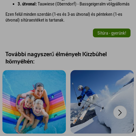
3. útvonal:
Tauwiese (Oberndorf) - Bassgeigeralm völgyállomás
Ezen felül minden szerdán (1-es és 3-as útvonal) és pénteken (1-es
útvonal) sítúraestéket is tartanak.
Sítúra - gyerünk!
További nagyszerű élmények Kitzbühel
környékén: