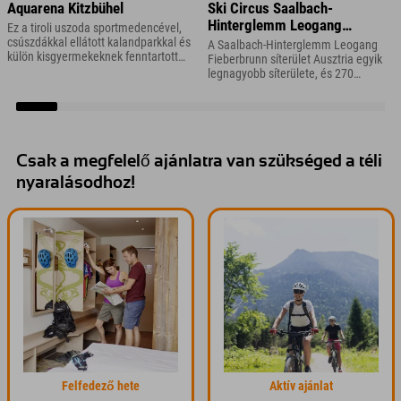
Aquarena Kitzbühel
Ski Circus Saalbach-
Hinterglemm Leogang
Ez a tiroli uszoda sportmedencével,
Fieberbrunn
csúszdákkal ellátott kalandparkkal és
A Saalbach-Hinterglemm Leogang
külön kisgyermekeknek fenntartott
Fieberbrunn síterület Ausztria egyik
területtel rendelkezik.
legnagyobb síterülete, és 270
kilométernyi pályájával rengeteg
változatosságot kínál az ausztriai
sívakáció során.
Csak a megfelelő ajánlatra van szükséged a téli
nyaralásodhoz!
Felfedező hete
Aktív ajánlat