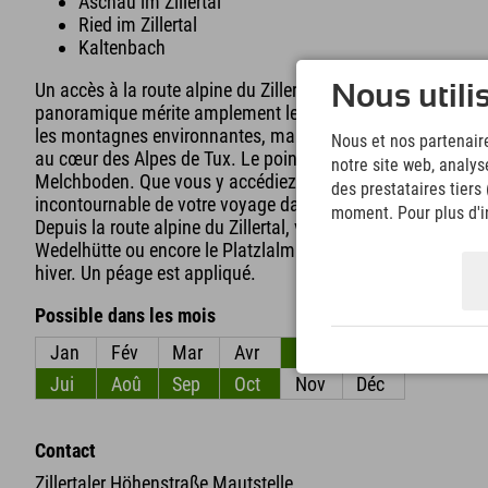
Aschau im Zillertal
Ried im Zillertal
Kaltenbach
Un accès à la route alpine du Zillertal se trouve à proximité
Nous utili
panoramique mérite amplement le détour lors de votre séjo
les montagnes environnantes, mais aussi des points de dép
Nous et nos partenaire
au cœur des Alpes de Tux. Le point culminant de la route alpi
notre site web, analys
Melchboden. Que vous y accédiez en voiture, à moto ou même
des prestataires tiers
incontournable de votre voyage dans la vallée du Zillertal
moment. Pour plus d'in
Depuis la route alpine du Zillertal, vous pourrez notamment r
Wedelhütte ou encore le Platzlalm. La route alpine du Zille
hiver. Un péage est appliqué.
Possible dans les mois
Jan
Fév
Mar
Avr
Mai
Jun
Jui
Aoû
Sep
Oct
Nov
Déc
Contact
Zillertaler Höhenstraße Mautstelle