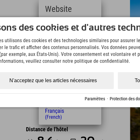
Website
Deutsch
 de l'hôtel Explorer à Kaltenbach. La route
sons des cookies et d'autres tech
(German)
ur, offrant non seulement des vues imprenables sur
English
art idéaux pour des randonnées pédestres et à ski
s utilisons des cookies et des technologies similaires pour assurer 
(English)
ne du Zillertal se situe à 2 020 m d'altitude, à
er le trafic et afficher des contenus personnalisés. Vos données peuve
Italiano
 à vélo, la route alpine du Zillertal est une étape
(Italian)
 (par exemple, aux États-Unis). Votre consentement est volontaire et pe
. De magnifiques panoramas vous y attendent.
Čeština
formations, veuillez consulter notre politique de confidentialité.
ejoindre le refuge Kristallhütte, le refuge
(Czech)
rtal est ouverte uniquement en été et fermée en
Polski
(Polish)
N'acceptez que les articles nécessaires
To
Magyar
(Hungarian)
Nederlands
Paramètres
·
Protection des d
(Dutch)
Français
(French)
Distance de l'hôtel