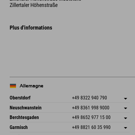
Zillertaler Höhenstraße
Plus d'informations
+
−
Allemagne
Oberstdorf
+49 8322 940 790
An der Breitach 3
Enregistrer l'adresse
Neuschwanstein
+49 8361 998 9000
87538 Fischen I. Allgäu
Informations d'arrivée
An der Riese 45
Enregistrer l'adresse
Allemagne
Réservation
Berchtesgaden
+49 8652 977 15 00
87484 Nesselwang im Allgäu
Informations d'arrivée
Envoyer un e-mail
Hofreitstr. 7
Enregistrer l'adresse
Allemagne
Réservation
Garmisch
+49 8821 60 35 990
83471 Schönau am Königssee
Informations d'arrivée
Envoyer un e-mail