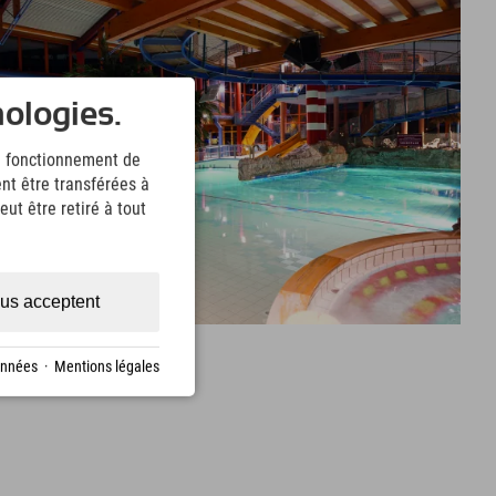
nologies.
le fonctionnement de
nt être transférées à
ut être retiré à tout
us acceptent
onnées
·
Mentions légales