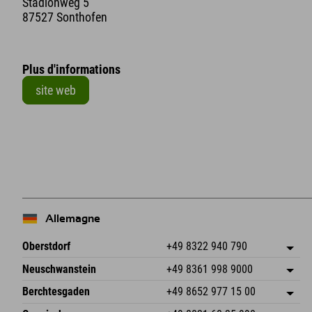
Stadionweg 5
87527 Sonthofen
Plus d'informations
site web
+
−
Allemagne
Oberstdorf
+49 8322 940 790
An der Breitach 3
Enregistrer l'adresse
Neuschwanstein
+49 8361 998 9000
87538 Fischen I. Allgäu
Informations d'arrivée
An der Riese 45
Enregistrer l'adresse
Allemagne
Réservation
Berchtesgaden
+49 8652 977 15 00
87484 Nesselwang im Allgäu
Informations d'arrivée
Envoyer un e-mail
Hofreitstr. 7
Enregistrer l'adresse