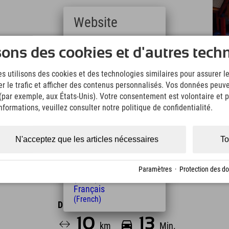
Website
Deutsch
l'Allgäu, avec son coin cheminée, son bain de
sons des cookies et d'autres tech
(German)
en plus encore, vous offre la détente dont vous avez
English
s utilisons des cookies et des technologies similaires pour assurer 
(English)
er le trafic et afficher des contenus personnalisés. Vos données peuve
Italiano
uverez non seulement une relaxation parfaite, mais
 (par exemple, aux États-Unis). Votre consentement est volontaire et pe
(Italian)
ontagnes de l'Allgäu. Vous pouvez également
Čeština
formations, veuillez consulter notre politique de confidentialité.
es et vous faire choyer. Si jamais vous vous
(Czech)
ejoindre le parc aquatique Wonnemar en 35 minutes.
Polski
(Polish)
N'acceptez que les articles nécessaires
To
Magyar
(Hungarian)
Nederlands
Paramètres
·
Protection des d
(Dutch)
Français
(French)
Distance de l'hôtel
10
13
km
Min.