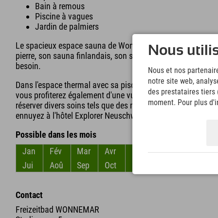
Bain à remous
Piscine à vagues
Jardin de palmiers
Le spacieux espace sauna de Wonnemar, dans la région de 
Nous utili
pierre, son sauna finlandais, son sauna à feu de bois et bi
besoin.
Nous et nos partenaire
notre site web, analys
Dans l'espace thermal avec sa piscine extérieure, vous tro
des prestataires tiers
vous profiterez également d'une vue imprenable sur les m
moment. Pour plus d'in
réserver divers soins tels que des massages ou des gommag
ennuyez à l'hôtel Explorer Neuschwanstein, vous pouvez r
Possible dans les mois
Jan
Fév
Mar
Avr
Mai
Jun
Jui
Aoû
Sep
Oct
Nov
Déc
Contact
Freizeitbad WONNEMAR