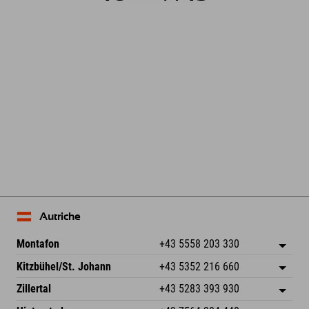
Leaflet
| Map data © OpenStreetMap contributors
Autriche
Montafon
+43 5558 203 330
Dorfstr. 127b
Enregistrer l'adresse
Kitzbühel/St. Johann
+43 5352 216 660
6793 Gaschurn/Montafon
Informations d'arrivée
Speckbacherstraße 87
Enregistrer l'adresse
Autriche
Réservation
Zillertal
+43 5283 393 930
6380 St. Johann in Tirol
Informations d'arrivée
Envoyer un e-mail
Schmiedau 2
Enregistrer l'adresse