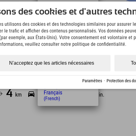
s traces des athlètes. Le funiculaire vous emmène
Deutsch
sons des cookies et d'autres tech
enable sur Oberstdorf et les Alpes de l'Allgäu. Une
(German)
English
epuis la terrasse de l'Erdinger Sportalp et admirer
s utilisons des cookies et des technologies similaires pour assurer 
(English)
téresse, pourquoi ne pas réserver une visite guidée et
er le trafic et afficher des contenus personnalisés. Vos données peuve
Italiano
 (par exemple, aux États-Unis). Votre consentement est volontaire et pe
(Italian)
Čeština
formations, veuillez consulter notre politique de confidentialité.
(Czech)
Polski
(Polish)
N'acceptez que les articles nécessaires
To
Magyar
(Hungarian)
Nederlands
Paramètres
·
Protection des d
stance de l'hôtel
(Dutch)
4
10
50
Français
km
Min.
Min.
(French)