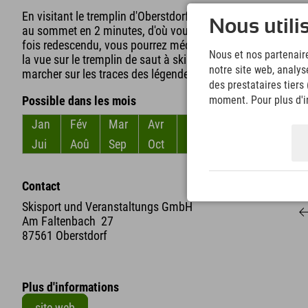
En visitant le tremplin d'Oberstdorf, vous marcherez sur le
Nous utili
au sommet en 2 minutes, d'où vous profiterez d'une vue impr
fois redescendu, vous pourrez méditer sur vos impressions d
Nous et nos partenaire
la vue sur le tremplin de saut à ski. Si le saut à ski vous in
notre site web, analys
marcher sur les traces des légendes de ce sport ?
des prestataires tiers
moment. Pour plus d'in
Possible dans les mois
Jan
Fév
Mar
Avr
Mai
Jun
Jui
Aoû
Sep
Oct
Nov
Déc
Contact
Di
Skisport und Veranstaltungs GmbH
Am Faltenbach 27
87561 Oberstdorf
Plus d'informations
site web