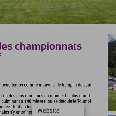
 des championnats
f
ur, beau temps comme mauvais : le tremplin de saut
st l'un des plus modernes au monde. Le plus grand
, culminant à
140 mètres
, où se déroule le Tournoi
'année. Tout au long de l'année, les sauteurs du
Website
nales s'y entraînent.