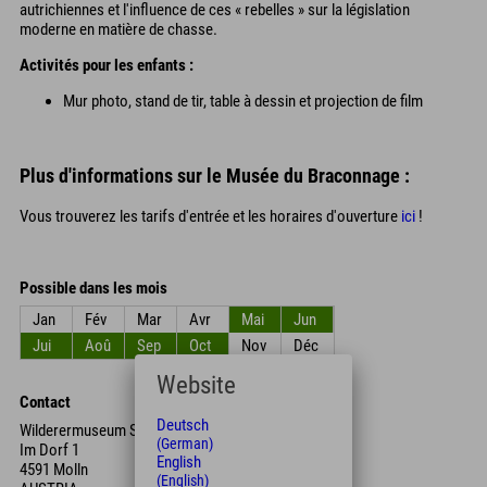
autrichiennes et l'influence de ces « rebelles » sur la législation
moderne en matière de chasse.
Activités pour les enfants :
Mur photo, stand de tir, table à dessin et projection de film
Plus d'informations sur le Musée du Braconnage :
Vous trouverez les tarifs d'entrée et les horaires d'ouverture
ici
!
Possible dans les mois
Jan
Fév
Mar
Avr
Mai
Jun
Jui
Aoû
Sep
Oct
Nov
Déc
Website
Contact
Deutsch
Wilderermuseum St. Pankraz
(German)
Im Dorf 1
English
4591 Molln
(English)