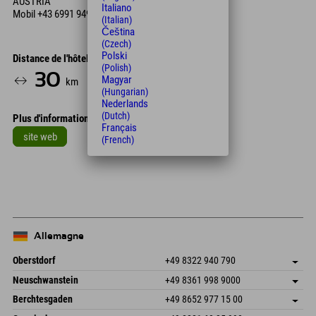
AUSTRIA
Italiano
Mobil
+43 6991 949 12 19
(Italian)
Čeština
(Czech)
Polski
Distance de l'hôtel
(Polish)
30
29
Magyar
km
Min.
(Hungarian)
Nederlands
(Dutch)
Plus d'informations
Français
site web
(French)
Leaflet
| Map data © OpenStreetMap contributors
+
−
Allemagne
Oberstdorf
+49 8322 940 790
An der Breitach 3
Enregistrer l'adresse
Neuschwanstein
+49 8361 998 9000
87538 Fischen I. Allgäu
Informations d'arrivée
An der Riese 45
Enregistrer l'adresse
Allemagne
Réservation
Berchtesgaden
+49 8652 977 15 00
87484 Nesselwang im Allgäu
Informations d'arrivée
Envoyer un e-mail
Hofreitstr. 7
Enregistrer l'adresse