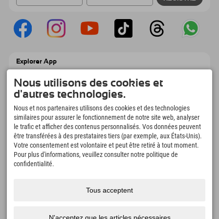
Explorer App
Téléchargez vos #ExplorerMoments, Mon
Explorer à emporter avec aperçu de vos
Nous utilisons des cookies et
réservations, liste de choses à faire, aperçu
d'autres technologies.
des restaurants et bien plus encore.
Téléchargez-le maintenant !
Nous et nos partenaires utilisons des cookies et des technologies
similaires pour assurer le fonctionnement de notre site web, analyser
le trafic et afficher des contenus personnalisés. Vos données peuvent
L'heure des moments d'exploration
être transférées à des prestataires tiers (par exemple, aux États-Unis).
Votre consentement est volontaire et peut être retiré à tout moment.
166
4.634
km
Pour plus d'informations, veuillez consulter notre politique de
Lacs de montagne et
Pistes de ski et de
piscines d'aventure
snowboard
confidentialité.
8.991
km
97
%
Sentiers de randonnée et
Nos clients nous
Tous acceptent
d'alpinisme
recommandent
N'acceptez que les articles nécessaires