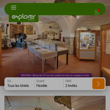
1
NOUVEAU : Bonus de 10 % sur les nuitées lors de vos voyages en train
Où
Quand
OMS
Tous les hôtels
Flexible
2 Invités