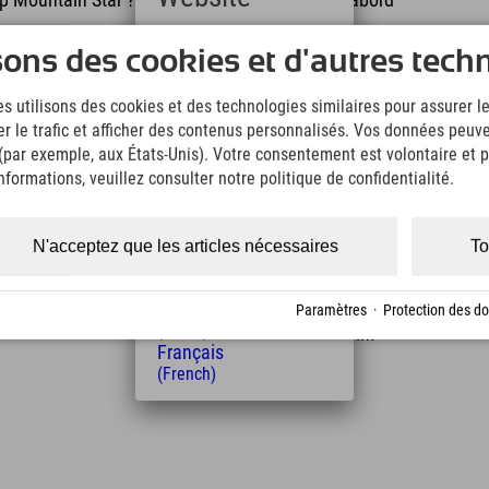
Deutsch
sons des cookies et d'autres tech
vant votre prochaine descente. Et si vous levez les
(German)
Swarovski étincelants. Un parking est disponible au
English
s utilisons des cookies et des technologies similaires pour assurer 
(English)
er le trafic et afficher des contenus personnalisés. Vos données peuve
Italiano
 (par exemple, aux États-Unis). Votre consentement est volontaire et pe
(Italian)
Čeština
formations, veuillez consulter notre politique de confidentialité.
(Czech)
Polski
(Polish)
N'acceptez que les articles nécessaires
To
Magyar
(Hungarian)
Distance de l'hôtel
Nederlands
Paramètres
·
Protection des d
38
40
(Dutch)
km
Min.
Français
(French)