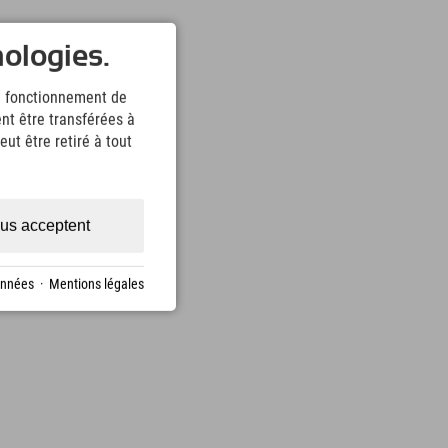
nologies.
le fonctionnement de
nt être transférées à
ut être retiré à tout
us acceptent
onnées
·
Mentions légales