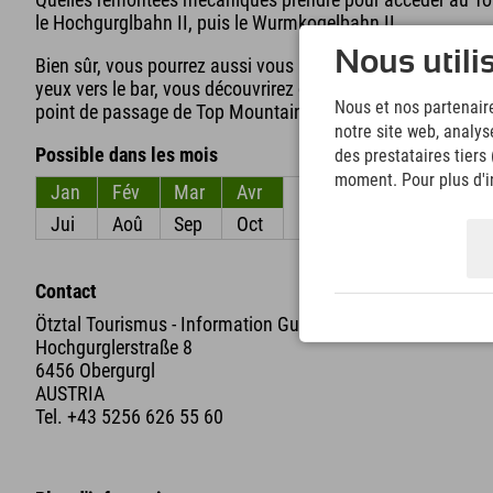
le Hochgurglbahn II, puis le Wurmkogelbahn II.
Nous utili
Bien sûr, vous pourrez aussi vous restaurer au restaurant a
yeux vers le bar, vous découvrirez des milliers de cristaux 
Nous et nos partenaire
point de passage de Top Mountain ou à Hochgurgl.
notre site web, analys
Possible dans les mois
des prestataires tiers
moment. Pour plus d'in
Jan
Fév
Mar
Avr
Mai
Jun
Jui
Aoû
Sep
Oct
Nov
Déc
Contact
Ötztal Tourismus - Information Gurgl
Hochgurglerstraße 8
6456 Obergurgl
AUSTRIA
Tel.
+43 5256 626 55 60