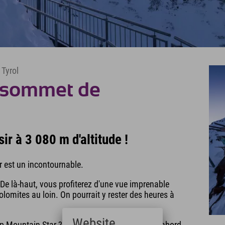
 Tyrol
u sommet de
ir à 3 080 m d'altitude !
ar est un incontournable.
e là-haut, vous profiterez d'une vue imprenable
olomites au loin. On pourrait y rester des heures à
Website
 Mountain Star ? Le mieux est d'emprunter d'abord