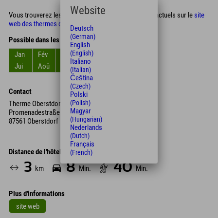
Website
Vous trouverez les tarifs et les horaires d'ouverture actuels sur le
site
web des thermes d'Oberstdorf
.
Deutsch
(German)
Possible dans les mois
English
(English)
Jan
Fév
Mar
Avr
Mai
Jun
Italiano
Jui
Aoû
Sep
Oct
Nov
Déc
(Italian)
Čeština
(Czech)
Contact
Polski
(Polish)
Therme Oberstdorf
Magyar
Promenadestraße 3
(Hungarian)
87561 Oberstdorf
Nederlands
(Dutch)
Français
Distance de l'hôtel
(French)
3
8
40
km
Min.
Min.
Plus d'informations
site web