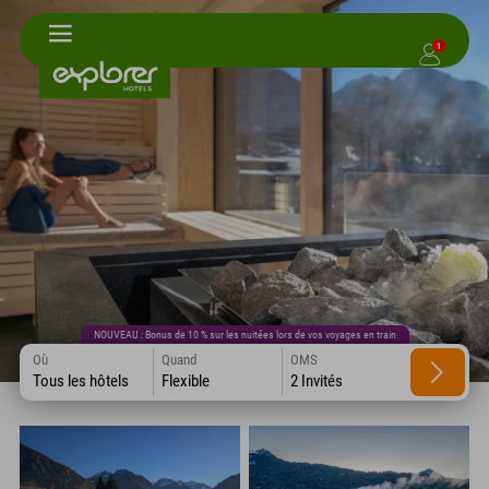
1
NOUVEAU : Bonus de 10 % sur les nuitées lors de vos voyages en train
Où
Quand
OMS
Tous les hôtels
Flexible
2 Invités