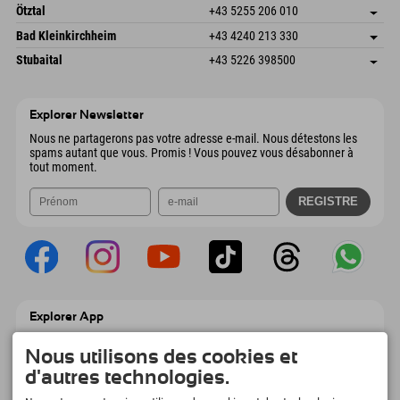
Freizeitpark 10
Enregistrer l'adresse
Autriche
Réservation
Ötztal
+43 5255 206 010
4573 Hinterstoder
Informations d'arrivée
Envoyer un e-mail
Gscheat 14
Enregistrer l'adresse
Autriche
Réservation
Bad Kleinkirchheim
+43 4240 213 330
6441 Umhausen
Informations d'arrivée
Envoyer un e-mail
Dorfstraße 24
Enregistrer l'adresse
Autriche
Réservation
Stubaital
+43 5226 398500
9546 Bad Kleinkirchheim
Informations d'arrivée
Envoyer un e-mail
Wiesenweg 6
Enregistrer l'adresse
Autriche
Réservation
6167 Neustift im Stubaital
Informations d'arrivée
Envoyer un e-mail
Autriche
Réservation
Explorer Newsletter
Envoyer un e-mail
Nous ne partagerons pas votre adresse e-mail. Nous détestons les
spams autant que vous. Promis ! Vous pouvez vous désabonner à
tout moment.
Explorer App
Téléchargez vos #ExplorerMoments, Mon
Explorer à emporter avec aperçu de vos
Nous utilisons des cookies et
réservations, liste de choses à faire, aperçu
d'autres technologies.
des restaurants et bien plus encore.
Téléchargez-le maintenant !