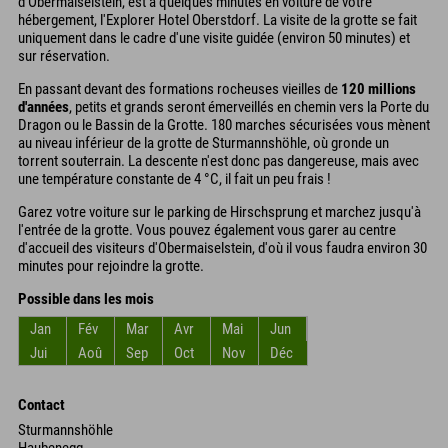
d'Obermaiselstein, est à quelques minutes en voiture de votre
hébergement, l'Explorer Hotel Oberstdorf. La visite de la grotte se fait
uniquement dans le cadre d'une visite guidée (environ 50 minutes) et
sur réservation.
En passant devant des formations rocheuses vieilles de
120 millions
d'années
, petits et grands seront émerveillés en chemin vers la Porte du
Dragon ou le Bassin de la Grotte. 180 marches sécurisées vous mènent
au niveau inférieur de la grotte de Sturmannshöhle, où gronde un
torrent souterrain. La descente n'est donc pas dangereuse, mais avec
une température constante de 4 °C, il fait un peu frais !
Garez votre voiture sur le parking de Hirschsprung et marchez jusqu'à
l'entrée de la grotte. Vous pouvez également vous garer au centre
d'accueil des visiteurs d'Obermaiselstein, d'où il vous faudra environ 30
minutes pour rejoindre la grotte.
Possible dans les mois
Jan
Fév
Mar
Avr
Mai
Jun
Jui
Aoû
Sep
Oct
Nov
Déc
Contact
Sturmannshöhle