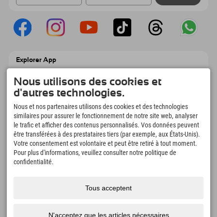
Explorer App
Téléchargez vos #ExplorerMoments, Mon
Explorer à emporter avec aperçu de vos
Nous utilisons des cookies et
réservations, liste de choses à faire, aperçu
d'autres technologies.
des restaurants et bien plus encore.
Téléchargez-le maintenant !
Nous et nos partenaires utilisons des cookies et des technologies
similaires pour assurer le fonctionnement de notre site web, analyser
le trafic et afficher des contenus personnalisés. Vos données peuvent
L'heure des moments d'exploration
être transférées à des prestataires tiers (par exemple, aux États-Unis).
166
4.634
km
Votre consentement est volontaire et peut être retiré à tout moment.
Pour plus d'informations, veuillez consulter notre politique de
Lacs de montagne et
Pistes de ski et de
piscines d'aventure
snowboard
confidentialité.
8.991
km
97
%
Sentiers de randonnée et
Nos clients nous
Tous acceptent
d'alpinisme
recommandent
N'acceptez que les articles nécessaires