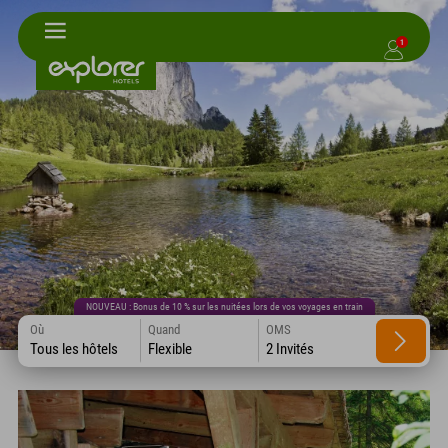
1
NOUVEAU : Bonus de 10 % sur les nuitées lors de vos voyages en train
Où
Quand
OMS
Tous les hôtels
Flexible
2 Invités