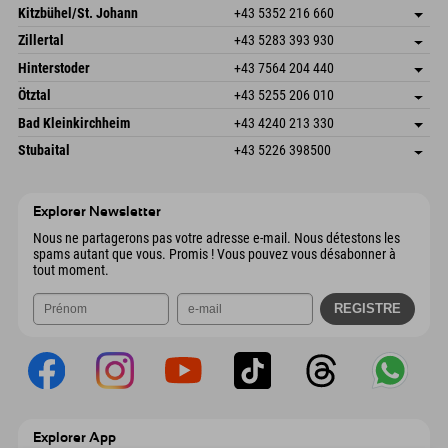
Dorfstr. 127b
Enregistrer l'adresse
Kitzbühel/St. Johann
+43 5352 216 660
6793 Gaschurn/Montafon
Informations d'arrivée
Speckbacherstraße 87
Enregistrer l'adresse
Autriche
Réservation
Zillertal
+43 5283 393 930
6380 St. Johann in Tirol
Informations d'arrivée
Envoyer un e-mail
Schmiedau 2
Enregistrer l'adresse
Autriche
Réservation
Hinterstoder
+43 7564 204 440
6272 Kaltenbach im Zillertal
Informations d'arrivée
Envoyer un e-mail
Freizeitpark 10
Enregistrer l'adresse
Autriche
Réservation
Ötztal
+43 5255 206 010
4573 Hinterstoder
Informations d'arrivée
Envoyer un e-mail
Gscheat 14
Enregistrer l'adresse
Autriche
Réservation
Bad Kleinkirchheim
+43 4240 213 330
6441 Umhausen
Informations d'arrivée
Envoyer un e-mail
Dorfstraße 24
Enregistrer l'adresse
Autriche
Réservation
Stubaital
+43 5226 398500
9546 Bad Kleinkirchheim
Informations d'arrivée
Envoyer un e-mail
Wiesenweg 6
Enregistrer l'adresse
Autriche
Réservation
6167 Neustift im Stubaital
Informations d'arrivée
Envoyer un e-mail
Autriche
Réservation
Explorer Newsletter
Envoyer un e-mail
Nous ne partagerons pas votre adresse e-mail. Nous détestons les
spams autant que vous. Promis ! Vous pouvez vous désabonner à
tout moment.
Explorer App