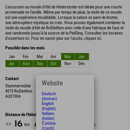
L'excursion au moulin d'été de Hinterstoder est idéale pour une courte
promenade en famille. Même par temps de pluie, la visite de ce moulin
est une expérience inoubliable. Lorsque la nature se pare de brume,
une atmosphère mystique se crée. Vous pouvez également combiner la
visite du moulin d'été de Roßleithen avec celle d'une fabrique de faux et
une randonnée jusqu'à la source de la Pießling. Consultez les horaires
d'ouverture ici. Pour en savoir plus sur l'accès, cliquez ici.
Possible dans les mois
Jan
Fév
Mar
Avr
Mai
Jun
Jui
Aoû
Sep
Oct
Nov
Déc
Contact
Website
Stummermühle
4575 Roßleithen
Deutsch
AUSTRIA
(German)
English
(English)
Italiano
Distance de l'hôtel
(Italian)
16
16
159
Čeština
km
Min.
Min.
(Czech)