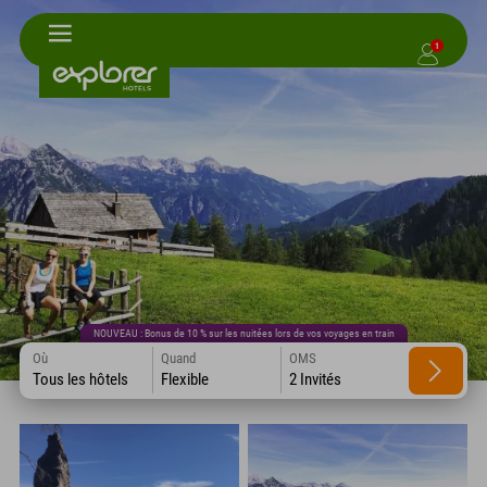
1
NOUVEAU : Bonus de 10 % sur les nuitées lors de vos voyages en train
Où
Quand
OMS
Tous les hôtels
Flexible
2 Invités