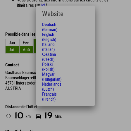
itinéraires sur
ici
!
Website
Deutsch
(German)
Possible dans les mois
English
(English)
Jan
Fév
Mar
Avr
Mai
Jun
Italiano
(Italian)
Jui
Aoû
Sep
Oct
Nov
Déc
Čeština
(Czech)
Polski
Contact
(Polish)
Gasthaus Baumschlagerreith
Magyar
Baumschlagerreith 2
(Hungarian)
4573 Hinterstoder
Nederlands
AUSTRIA
(Dutch)
Français
(French)
Distance de l'hôtel
10
19
km
Min.