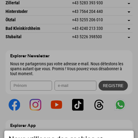
Speckbacherstraße 87
Enregistrer l'adresse
Autriche
Réservation
Zillertal
+43 5283 393 930
6380 St. Johann in Tirol
Informations d'arrivée
Envoyer un e-mail
Schmiedau 2
Enregistrer l'adresse
Autriche
Réservation
Hinterstoder
+43 7564 204 440
6272 Kaltenbach im Zillertal
Informations d'arrivée
Envoyer un e-mail
Freizeitpark 10
Enregistrer l'adresse
Autriche
Réservation
Ötztal
+43 5255 206 010
4573 Hinterstoder
Informations d'arrivée
Envoyer un e-mail
Gscheat 14
Enregistrer l'adresse
Autriche
Réservation
Bad Kleinkirchheim
+43 4240 213 330
6441 Umhausen
Informations d'arrivée
Envoyer un e-mail
Dorfstraße 24
Enregistrer l'adresse
Autriche
Réservation
Stubaital
+43 5226 398500
9546 Bad Kleinkirchheim
Informations d'arrivée
Envoyer un e-mail
Wiesenweg 6
Enregistrer l'adresse
Autriche
Réservation
6167 Neustift im Stubaital
Informations d'arrivée
Envoyer un e-mail
Autriche
Réservation
Explorer Newsletter
Envoyer un e-mail
Nous ne partagerons pas votre adresse e-mail. Nous détestons les
spams autant que vous. Promis ! Vous pouvez vous désabonner à
tout moment.
Explorer App
Téléchargez vos #ExplorerMoments, Mon