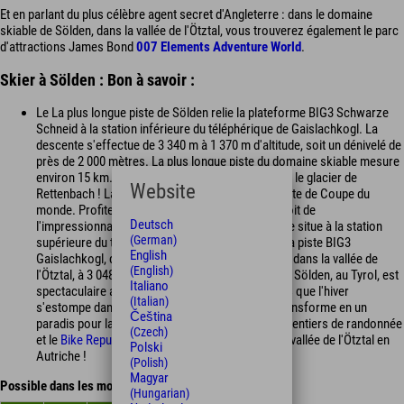
Et en parlant du plus célèbre agent secret d'Angleterre : dans le domaine
skiable de Sölden, dans la vallée de l'Ötztal, vous trouverez également le parc
d'attractions James Bond
007 Elements Adventure World
.
Skier à Sölden : Bon à savoir :
Le La plus longue piste de Sölden relie la plateforme BIG3 Schwarze
Schneid à la station inférieure du téléphérique de Gaislachkogl. La
descente s'effectue de 3 340 m à 1 370 m d'altitude, soit un dénivelé de
près de 2 000 mètres. La plus longue piste du domaine skiable mesure
environ 15 km. La piste la plus raide se trouve sur le glacier de
Website
Rettenbach ! La piste 31, sur le glacier, est une piste de Coupe du
monde. Profitez d'une vue imprenable depuis le toit de
Deutsch
l'impressionnant iceQ ! Le meilleur point de vue se situe à la station
(German)
supérieure du téléphérique de Gaislachkogl, sur la piste BIG3
English
Gaislachkogl, dans le domaine skiable de Sölden, dans la vallée de
(English)
l'Ötztal, à 3 048 m d'altitude. Sölden après l'hiver : Sölden, au Tyrol, est
Italiano
spectaculaire aussi bien en hiver qu'en été ! Alors que l'hiver
(Italian)
s'estompe dans la vallée de l'Ötztal, Sölden se transforme en un
Čeština
paradis pour la randonnée et le VTT ! 300 km de sentiers de randonnée
(Czech)
et le
Bike Republic Sölden
vous attendent dans la vallée de l'Ötztal en
Polski
Autriche !
(Polish)
Magyar
Possible dans les mois
(Hungarian)