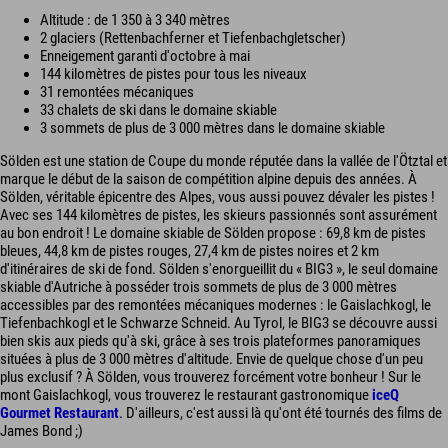
Altitude : de 1 350 à 3 340 mètres
2 glaciers (Rettenbachferner et Tiefenbachgletscher)
Enneigement garanti d'octobre à mai
144 kilomètres de pistes pour tous les niveaux
31 remontées mécaniques
33 chalets de ski dans le domaine skiable
3 sommets de plus de 3 000 mètres dans le domaine skiable
Sölden est une station de Coupe du monde réputée dans la vallée de l'Ötztal et
marque le début de la saison de compétition alpine depuis des années. À
Sölden, véritable épicentre des Alpes, vous aussi pouvez dévaler les pistes !
Avec ses 144 kilomètres de pistes, les skieurs passionnés sont assurément
au bon endroit ! Le domaine skiable de Sölden propose : 69,8 km de pistes
bleues, 44,8 km de pistes rouges, 27,4 km de pistes noires et 2 km
d'itinéraires de ski de fond. Sölden s'enorgueillit du « BIG3 », le seul domaine
skiable d'Autriche à posséder trois sommets de plus de 3 000 mètres
accessibles par des remontées mécaniques modernes : le Gaislachkogl, le
Tiefenbachkogl et le Schwarze Schneid. Au Tyrol, le BIG3 se découvre aussi
bien skis aux pieds qu'à ski, grâce à ses trois plateformes panoramiques
situées à plus de 3 000 mètres d'altitude. Envie de quelque chose d'un peu
plus exclusif ? À Sölden, vous trouverez forcément votre bonheur ! Sur le
mont Gaislachkogl, vous trouverez le restaurant gastronomique
iceQ
Gourmet Restaurant
. D'ailleurs, c'est aussi là qu'ont été tournés des films de
James Bond ;)