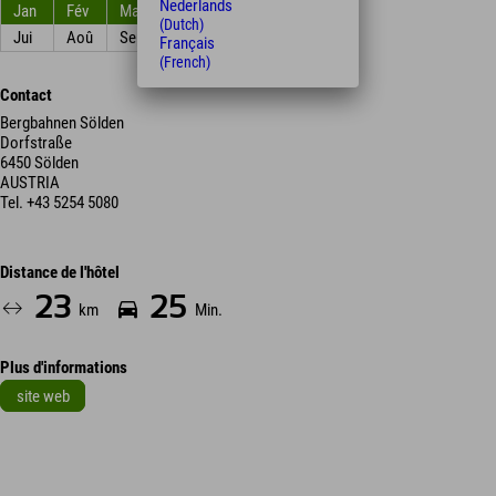
Nederlands
Jan
Fév
Mar
Avr
Mai
Jun
(Dutch)
Jui
Aoû
Sep
Oct
Nov
Déc
Français
(French)
Contact
Bergbahnen Sölden
Dorfstraße
6450 Sölden
AUSTRIA
Tel.
+43 5254 5080
Distance de l'hôtel
23
25
km
Min.
Plus d'informations
site web
Leaflet
| Map data © OpenStreetMap contributors
+