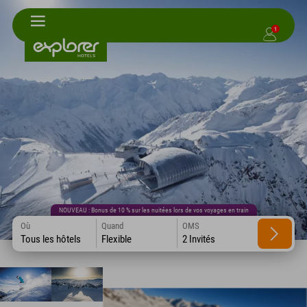
1
NOUVEAU : Bonus de 10 % sur les nuitées lors de vos voyages en train
Où
Quand
OMS
Tous les hôtels
Flexible
2 Invités