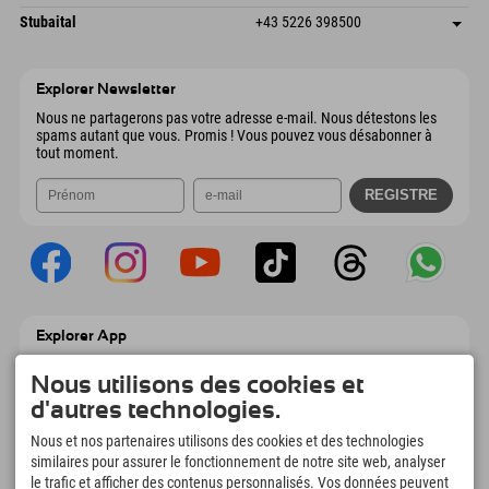
6441 Umhausen
Informations d'arrivée
Envoyer un e-mail
Dorfstraße 24
Enregistrer l'adresse
Autriche
Réservation
Stubaital
+43 5226 398500
9546 Bad Kleinkirchheim
Informations d'arrivée
Envoyer un e-mail
Wiesenweg 6
Enregistrer l'adresse
Autriche
Réservation
6167 Neustift im Stubaital
Informations d'arrivée
Envoyer un e-mail
Autriche
Réservation
Explorer Newsletter
Envoyer un e-mail
Nous ne partagerons pas votre adresse e-mail. Nous détestons les
spams autant que vous. Promis ! Vous pouvez vous désabonner à
tout moment.
Explorer App
Téléchargez vos #ExplorerMoments, Mon
Explorer à emporter avec aperçu de vos
Nous utilisons des cookies et
réservations, liste de choses à faire, aperçu
d'autres technologies.
des restaurants et bien plus encore.
Téléchargez-le maintenant !
Nous et nos partenaires utilisons des cookies et des technologies
similaires pour assurer le fonctionnement de notre site web, analyser
le trafic et afficher des contenus personnalisés. Vos données peuvent