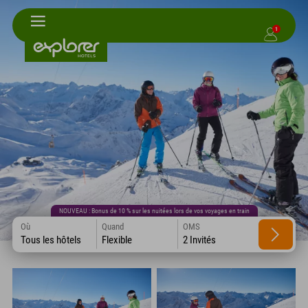
1
NOUVEAU : Bonus de 10 % sur les nuitées lors de vos voyages en train
Où
Quand
OMS
Tous les hôtels
Flexible
2 Invités