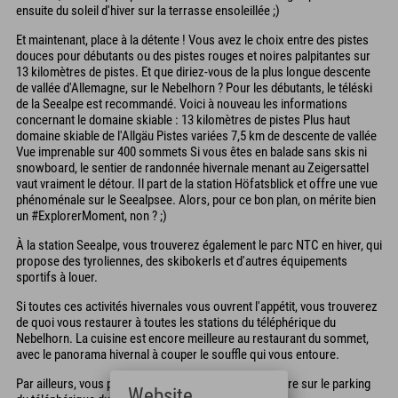
ensuite du soleil d'hiver sur la terrasse ensoleillée ;)
Et maintenant, place à la détente ! Vous avez le choix entre des pistes
douces pour débutants ou des pistes rouges et noires palpitantes sur
13 kilomètres de pistes. Et que diriez-vous de la plus longue descente
de vallée d'Allemagne, sur le Nebelhorn ? Pour les débutants, le téléski
de la Seealpe est recommandé. Voici à nouveau les informations
concernant le domaine skiable : 13 kilomètres de pistes Plus haut
domaine skiable de l'Allgäu Pistes variées 7,5 km de descente de vallée
Vue imprenable sur 400 sommets Si vous êtes en balade sans skis ni
snowboard, le sentier de randonnée hivernale menant au Zeigersattel
vaut vraiment le détour. Il part de la station Höfatsblick et offre une vue
phénoménale sur le Seealpsee. Alors, pour ce bon plan, on mérite bien
un #ExplorerMoment, non ? ;)
À la station Seealpe, vous trouverez également le parc NTC en hiver, qui
propose des tyroliennes, des skibokerls et d'autres équipements
sportifs à louer.
Si toutes ces activités hivernales vous ouvrent l'appétit, vous trouverez
de quoi vous restaurer à toutes les stations du téléphérique du
Nebelhorn. La cuisine est encore meilleure au restaurant du sommet,
avec le panorama hivernal à couper le souffle qui vous entoure.
Par ailleurs, vous pouvez facilement garer votre voiture sur le parking
Website