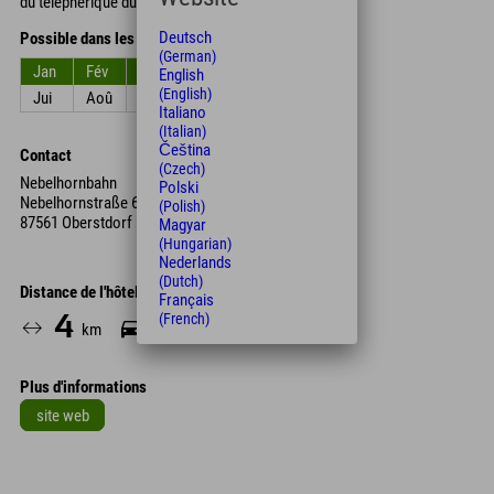
du téléphérique du Nebelhorn.
Deutsch
Possible dans les mois
(German)
Jan
Fév
Mar
Avr
Mai
Jun
English
(English)
Jui
Aoû
Sep
Oct
Nov
Déc
Italiano
(Italian)
Čeština
Contact
(Czech)
Nebelhornbahn
Polski
Nebelhornstraße 67c
(Polish)
87561 Oberstdorf
Magyar
(Hungarian)
Nederlands
(Dutch)
Distance de l'hôtel
Français
(French)
4
9
km
Min.
Plus d'informations
site web
Leaflet
| Map data © OpenStreetMap contributors
+