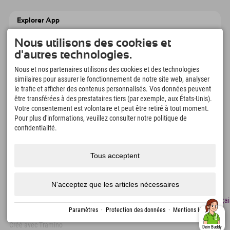
Explorer App
Téléchargez vos #ExplorerMoments, Mon
Explorer à emporter avec aperçu de vos
Nous utilisons des cookies et
réservations, liste de choses à faire, aperçu
d'autres technologies.
des restaurants et bien plus encore.
Téléchargez-le maintenant !
Nous et nos partenaires utilisons des cookies et des technologies
similaires pour assurer le fonctionnement de notre site web, analyser
le trafic et afficher des contenus personnalisés. Vos données peuvent
L'heure des moments d'exploration
être transférées à des prestataires tiers (par exemple, aux États-Unis).
Votre consentement est volontaire et peut être retiré à tout moment.
166
4.634
km
Pour plus d'informations, veuillez consulter notre politique de
Lacs de montagne et
Pistes de ski et de
piscines d'aventure
snowboard
confidentialité.
8.991
km
97
%
Sentiers de randonnée et
Nos clients nous
Tous acceptent
d'alpinisme
recommandent
N'acceptez que les articles nécessaires
Mentions
Protection
Accessibilité
presse
Certificats
Emplois
Françai
légales
des
de
Paramètres
·
Protection des données
·
Mentions légales
données
durabilité
Créé avec Tramino
Dein Buddy