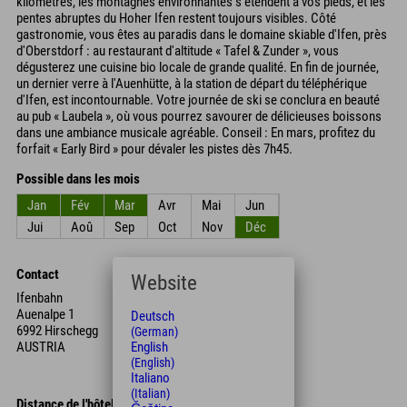
kilomètres, les montagnes environnantes s'étendent à vos pieds, et les
pentes abruptes du Hoher Ifen restent toujours visibles. Côté
gastronomie, vous êtes au paradis dans le domaine skiable d'Ifen, près
d'Oberstdorf : au restaurant d'altitude « Tafel & Zunder », vous
dégusterez une cuisine bio locale de grande qualité. En fin de journée,
un dernier verre à l'Auenhütte, à la station de départ du téléphérique
d'Ifen, est incontournable. Votre journée de ski se conclura en beauté
au pub « Laubela », où vous pourrez savourer de délicieuses boissons
dans une ambiance musicale agréable. Conseil : En mars, profitez du
forfait « Early Bird » pour dévaler les pistes dès 7h45.
Possible dans les mois
Jan
Fév
Mar
Avr
Mai
Jun
Jui
Aoû
Sep
Oct
Nov
Déc
Contact
Website
Ifenbahn
Auenalpe 1
Deutsch
6992 Hirschegg
(German)
AUSTRIA
English
(English)
Italiano
(Italian)
Distance de l'hôtel