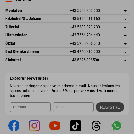
Envoyer un e-mail
Montafon
+43 5558 203 330
Dorfstr. 127b
Enregistrer l'adresse
Kitzbühel/St. Johann
+43 5352 216 660
6793 Gaschurn/Montafon
Informations d'arrivée
Speckbacherstraße 87
Enregistrer l'adresse
Autriche
Réservation
Zillertal
+43 5283 393 930
6380 St. Johann in Tirol
Informations d'arrivée
Envoyer un e-mail
Schmiedau 2
Enregistrer l'adresse
Autriche
Réservation
Hinterstoder
+43 7564 204 440
6272 Kaltenbach im Zillertal
Informations d'arrivée
Envoyer un e-mail
Freizeitpark 10
Enregistrer l'adresse
Autriche
Réservation
Ötztal
+43 5255 206 010
4573 Hinterstoder
Informations d'arrivée
Envoyer un e-mail
Gscheat 14
Enregistrer l'adresse
Autriche
Réservation
Bad Kleinkirchheim
+43 4240 213 330
6441 Umhausen
Informations d'arrivée
Envoyer un e-mail
Dorfstraße 24
Enregistrer l'adresse
Autriche
Réservation
Stubaital
+43 5226 398500
9546 Bad Kleinkirchheim
Informations d'arrivée
Envoyer un e-mail
Wiesenweg 6
Enregistrer l'adresse
Autriche
Réservation
6167 Neustift im Stubaital
Informations d'arrivée
Envoyer un e-mail
Autriche
Réservation
Explorer Newsletter
Envoyer un e-mail
Nous ne partagerons pas votre adresse e-mail. Nous détestons les
spams autant que vous. Promis ! Vous pouvez vous désabonner à
tout moment.