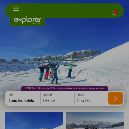
1
NOUVEAU : Bonus de 10 % sur les nuitées lors de vos voyages en train
Où
Quand
OMS
Tous les hôtels
Flexible
2 Invités