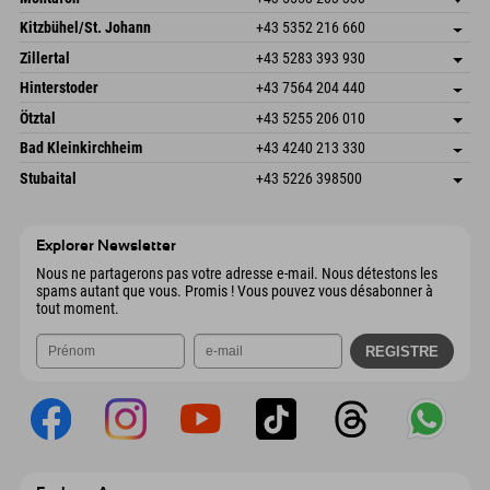
Dorfstr. 127b
Enregistrer l'adresse
Kitzbühel/St. Johann
+43 5352 216 660
6793 Gaschurn/Montafon
Informations d'arrivée
Speckbacherstraße 87
Enregistrer l'adresse
Autriche
Réservation
Zillertal
+43 5283 393 930
6380 St. Johann in Tirol
Informations d'arrivée
Envoyer un e-mail
Schmiedau 2
Enregistrer l'adresse
Autriche
Réservation
Hinterstoder
+43 7564 204 440
6272 Kaltenbach im Zillertal
Informations d'arrivée
Envoyer un e-mail
Freizeitpark 10
Enregistrer l'adresse
Autriche
Réservation
Ötztal
+43 5255 206 010
4573 Hinterstoder
Informations d'arrivée
Envoyer un e-mail
Gscheat 14
Enregistrer l'adresse
Autriche
Réservation
Bad Kleinkirchheim
+43 4240 213 330
6441 Umhausen
Informations d'arrivée
Envoyer un e-mail
Dorfstraße 24
Enregistrer l'adresse
Autriche
Réservation
Stubaital
+43 5226 398500
9546 Bad Kleinkirchheim
Informations d'arrivée
Envoyer un e-mail
Wiesenweg 6
Enregistrer l'adresse
Autriche
Réservation
6167 Neustift im Stubaital
Informations d'arrivée
Envoyer un e-mail
Autriche
Réservation
Explorer Newsletter
Envoyer un e-mail
Nous ne partagerons pas votre adresse e-mail. Nous détestons les
spams autant que vous. Promis ! Vous pouvez vous désabonner à
tout moment.