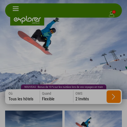
1
NOUVEAU : Bonus de 10 % sur les nuitées lors de vos voyages en train
Où
Quand
OMS
Tous les hôtels
Flexible
2 Invités