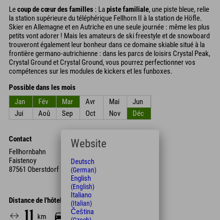
Le
coup de cœur des familles
: La
piste familiale
, une piste bleue, relie
la station supérieure du téléphérique Fellhorn II à la station de Höfle.
Skier en Allemagne et en Autriche en une seule journée : même les plus
petits vont adorer ! Mais les amateurs de ski freestyle et de snowboard
trouveront également leur bonheur dans ce domaine skiable situé à la
frontière germano-autrichienne : dans les parcs de loisirs Crystal Peak,
Crystal Ground et Crystal Ground, vous pourrez perfectionner vos
compétences sur les modules de kickers et les funboxes.
Possible dans les mois
Jan
Fév
Mar
Avr
Mai
Jun
Jui
Aoû
Sep
Oct
Nov
Déc
Contact
Website
Fellhornbahn
Faistenoy
Deutsch
87561 Oberstdorf
(German)
English
(English)
Italiano
Distance de l'hôtel
(Italian)
Čeština
11
15
km
Min.