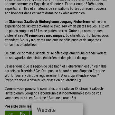
connue comme le « Pays de la détente ». Et pour cause ! Débutants,
experts, familles et amateurs de sensations fortes : chacun trouvera
son bonheur dans ce vaste domaine skiable autrichien.
Le
Skicircus Saalbach Hinterglemm Leogang Fieberbrunn
offre une
expérience de ski exceptionnelle avec 140 km de pistes bleues, 112 km
de pistes rouges et 18 km de pistes noires. Outre ses nombreuses
pistes et ses
70 remontées mécaniques
, 60 chalets confortables vous
attendent. Vous y trouverez une cuisine délicieuse et de superbes
terrasses ensoleillées.
De plus, ce domaine skiable prisé offre également une grande variété
de snowparks, des pistes éclairées et des pistes de luge.
Saviez-vous que la région de Saalbach et Fieberbrunn est un véritable
paradis du freeride ? Ce n'est pas un hasard si une étape du Freeride
World Tour s'y déroule régulièrement. Alors, qu'attendez-vous ?
Préparez-vous à dévaler les pistes en poudreuse ! ;)
Comme vous pouvez le constater, une visite au Skicircus Saalbach-
Hinterglemm Leogang Fieberbrunn est incontournable lors de vos
vacances au ski en Autriche ! Aucune excuse ! ;)
Possible dans les mois
Website
Jan
Fév
Mar
Avr
Mai
Jun