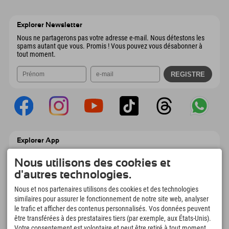
Wiesenweg 6
Enregistrer l'adresse
Autriche
Réservation
6167 Neustift im Stubaital
Informations d'arrivée
Envoyer un e-mail
Autriche
Réservation
Explorer Newsletter
Envoyer un e-mail
Nous ne partagerons pas votre adresse e-mail. Nous détestons les
spams autant que vous. Promis ! Vous pouvez vous désabonner à
tout moment.
Explorer App
Téléchargez vos #ExplorerMoments, Mon
Explorer à emporter avec aperçu de vos
Nous utilisons des cookies et
réservations, liste de choses à faire, aperçu
d'autres technologies.
des restaurants et bien plus encore.
Téléchargez-le maintenant !
Nous et nos partenaires utilisons des cookies et des technologies
similaires pour assurer le fonctionnement de notre site web, analyser
le trafic et afficher des contenus personnalisés. Vos données peuvent
L'heure des moments d'exploration
être transférées à des prestataires tiers (par exemple, aux États-Unis).
Votre consentement est volontaire et peut être retiré à tout moment.