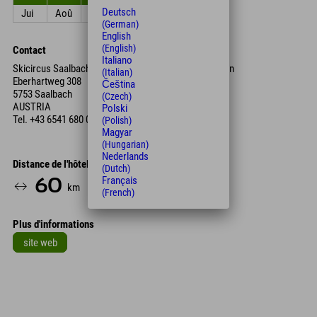
Deutsch
Jui
Aoû
Sep
Oct
Nov
Déc
(German)
English
(English)
Contact
Italiano
Skicircus Saalbach-Hinterglemm Leogang Fieberbrunn
(Italian)
Eberhartweg 308
Čeština
5753 Saalbach
(Czech)
AUSTRIA
Polski
Tel.
+43 6541 680 068
(Polish)
Magyar
(Hungarian)
Nederlands
Distance de l'hôtel
(Dutch)
Français
60
1
km
Min.
(French)
Plus d'informations
site web
Leaflet
| Map data © OpenStreetMap contributors
+
−