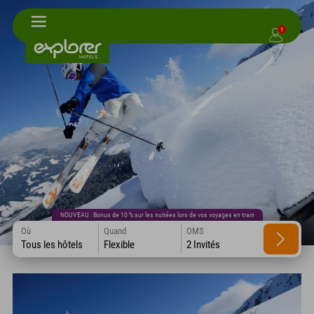
1
NOUVEAU : Bonus de 10 % sur les nuitées lors de vos voyages en train
Où
Quand
OMS
Tous les hôtels
Flexible
2 Invités