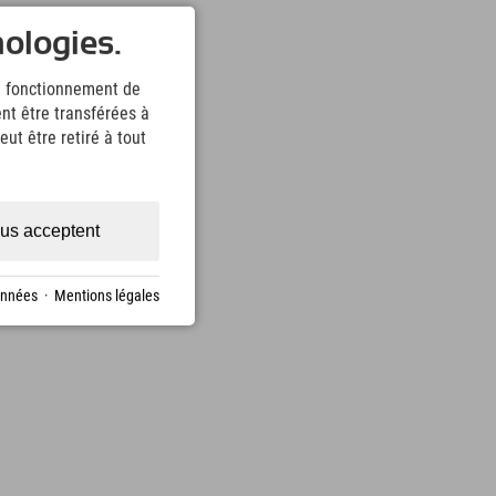
nologies.
le fonctionnement de
nt être transférées à
ut être retiré à tout
us acceptent
onnées
·
Mentions légales