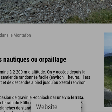
 dans le Montafon
és nautiques ou orpaillage
lmine à 2 200 m d’altitude. On y accède depuis la
entier de randonnée facile (environ 1 heure). Il est
t et de descendre à pied jusqu’au Seetal (environ
casion de gravir le Hochjoch par une
via ferrata
.
 ferrata du Kälbersee, un peu plus exigeante. Si
Website
 planches de stand-up paddle au Seetal, dans le