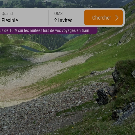
Quand
OMS
Chercher
Flexible
2 Invités
 de 10 % sur les nuitées lors de vos voyages en train