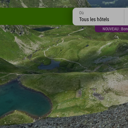
Où
Tous les hôtels
NOUVEAU : Bonus