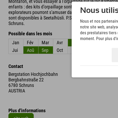
Montafon, et vous essayer à l’orpaillage sur le lac Kälberse
enfants : des kits d’orpaillage sont disponibles à la location
Nous utili
explorateurs pourront s'amuser dans les ruisseaux ;) Et si l
sont disponibles à Seetalhüsli. P.S. Le téléphérique Hochjo
Nous et nos partenaire
Schruns.
notre site web, analys
des prestataires tiers
Possible dans les mois
moment. Pour plus d'in
Jan
Fév
Mar
Avr
Mai
Jun
Jui
Aoû
Sep
Oct
Nov
Déc
Contact
Bergstation Hochjochbahn
Bergbahnstraße 22
6780 Schruns
AUSTRIA
Plus d'informations