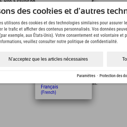
e. Bon à savoir pour les familles avec de jeunes
Deutsch
 au Seetal, à Silvretta Montafon. Ainsi, les petits
sons des cookies et d'autres tech
(German)
a faim se fait sentir ? Des en-cas et des boissons
English
chbahn est à 10 minutes à pied de la gare de
s utilisons des cookies et des technologies similaires pour assurer 
(English)
er le trafic et afficher des contenus personnalisés. Vos données peuve
Italiano
 (par exemple, aux États-Unis). Votre consentement est volontaire et pe
(Italian)
Čeština
formations, veuillez consulter notre politique de confidentialité.
(Czech)
Polski
(Polish)
N'acceptez que les articles nécessaires
To
Magyar
(Hungarian)
Distance de l'hôtel
Nederlands
Paramètres
·
Protection des d
12
15
(Dutch)
km
Min.
Français
(French)