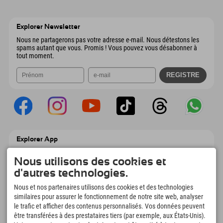
9546 Bad Kleinkirchheim
Informations d'arrivée
Envoyer un e-mail
Wiesenweg 6
Enregistrer l'adresse
Autriche
Réservation
6167 Neustift im Stubaital
Informations d'arrivée
Envoyer un e-mail
Autriche
Réservation
Explorer Newsletter
Envoyer un e-mail
Nous ne partagerons pas votre adresse e-mail. Nous détestons les
spams autant que vous. Promis ! Vous pouvez vous désabonner à
tout moment.
Explorer App
Téléchargez vos #ExplorerMoments, Mon
Explorer à emporter avec aperçu de vos
Nous utilisons des cookies et
réservations, liste de choses à faire, aperçu
d'autres technologies.
des restaurants et bien plus encore.
Téléchargez-le maintenant !
Nous et nos partenaires utilisons des cookies et des technologies
similaires pour assurer le fonctionnement de notre site web, analyser
le trafic et afficher des contenus personnalisés. Vos données peuvent
L'heure des moments d'exploration
être transférées à des prestataires tiers (par exemple, aux États-Unis).