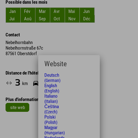
Possible dans les mois
Jan
Fév
Mar
Avr
Mai
Jun
Jui
Aoû
Sep
Oct
Nov
Déc
Contact
Nebelhornbahn
Nebelhornstraße 67c
87561 Oberstdorf
Website
Distance de l'hôtel
Deutsch
(German)
3
9
km
Min.
English
(English)
Italiano
Plus d'informations
(Italian)
Čeština
site web
(Czech)
Polski
Leaflet
| Map data © OpenStreetMap contributors
(Polish)
+
Magyar
(Hungarian)
−