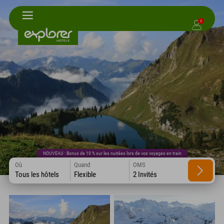
1
NOUVEAU : Bonus de 10 % sur les nuitées lors de vos voyages en train
Où
Quand
OMS
Tous les hôtels
Flexible
2 Invités