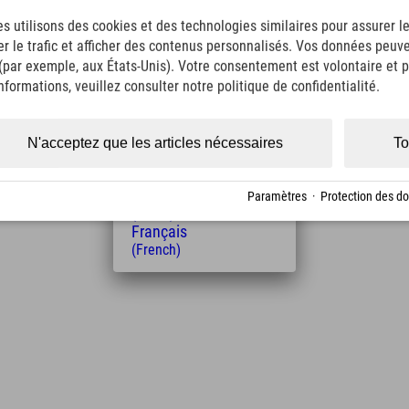
English
s utilisons des cookies et des technologies similaires pour assurer 
(English)
er le trafic et afficher des contenus personnalisés. Vos données peuve
Italiano
(Italian)
 (par exemple, aux États-Unis). Votre consentement est volontaire et pe
Čeština
formations, veuillez consulter notre politique de confidentialité.
(Czech)
Distance de l'hôtel
Polski
(Polish)
3
6
N'acceptez que les articles nécessaires
To
km
Min.
Magyar
(Hungarian)
Nederlands
Paramètres
·
Protection des d
(Dutch)
Français
(French)
Leaflet
| Map data © OpenStreetMap contributors