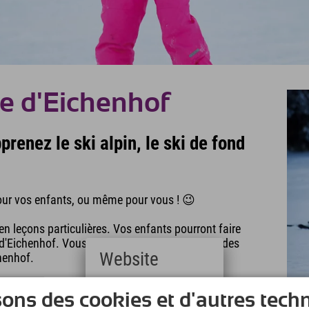
ge d'Eichenhof
prenez le ski alpin, le ski de fond
 pour vos enfants, ou même pour vous ! 😉
n leçons particulières. Vos enfants pourront faire
ts d'Eichenhof. Vous pouvez également réserver des
Website
henhof.
Deutsch
sons des cookies et d'autres tech
(German)