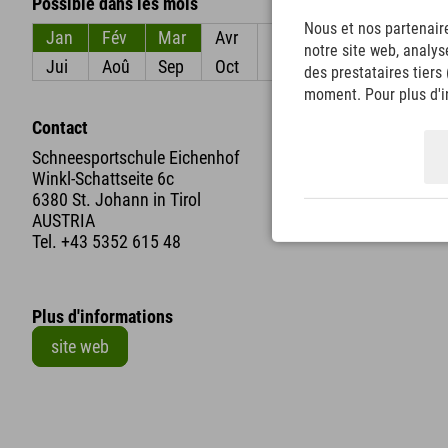
Possible dans les mois
Nous et nos partenaire
Jan
Fév
Mar
Avr
Mai
Jun
notre site web, analys
Jui
Aoû
Sep
Oct
Nov
Déc
des prestataires tiers
moment. Pour plus d'in
Contact
Schneesportschule Eichenhof
Winkl-Schattseite 6c
6380 St. Johann in Tirol
AUSTRIA
Tel.
+43 5352 615 48
Plus d'informations
site web
+