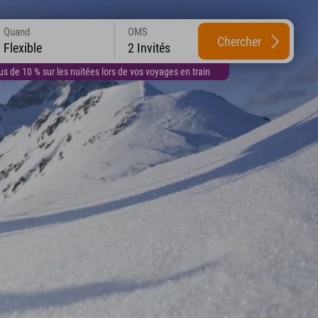
Quand
OMS
Chercher
Flexible
2 Invités
 de 10 % sur les nuitées lors de vos voyages en train