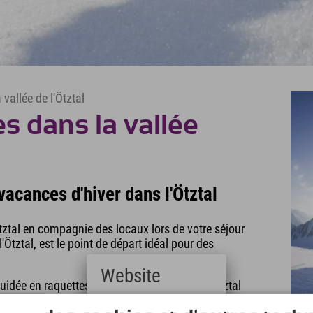
vallée de l'Ötztal
s dans la vallée
acances d'hiver dans l'Ötztal
Ötztal en compagnie des locaux lors de votre séjour
Ötztal, est le point de départ idéal pour des
Website
idée en raquettes. L'office de tourisme de l'Ötztal
avantage des raquettes ? Aucune expérience
Deutsch