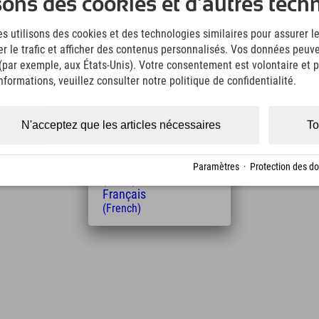
sons des cookies et d'autres tech
(German)
English
s utilisons des cookies et des technologies similaires pour assurer 
(English)
er le trafic et afficher des contenus personnalisés. Vos données peuve
Italiano
(Italian)
 (par exemple, aux États-Unis). Votre consentement est volontaire et pe
Čeština
formations, veuillez consulter notre politique de confidentialité.
(Czech)
Polski
Distance de l'hôtel
(Polish)
N'acceptez que les articles nécessaires
To
Magyar
8
10
km
Min.
(Hungarian)
Nederlands
Paramètres
·
Protection des d
(Dutch)
Français
(French)
Leaflet
| Map data © OpenStreetMap contributors