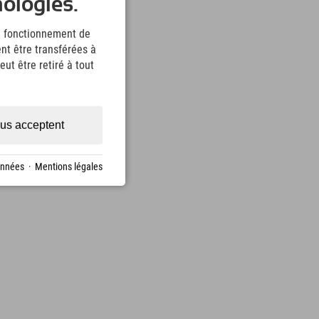
nologies.
le fonctionnement de
nt être transférées à
ut être retiré à tout
us acceptent
onnées
·
Mentions légales