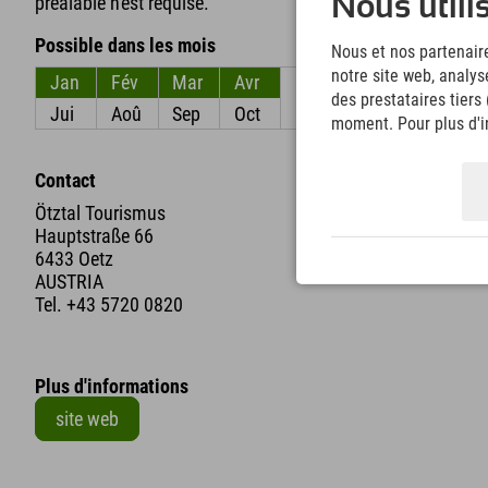
préalable n'est requise.
Nous utili
Possible dans les mois
Nous et nos partenaire
notre site web, analys
Jan
Fév
Mar
Avr
Mai
Jun
des prestataires tiers
Jui
Aoû
Sep
Oct
Nov
Déc
moment. Pour plus d'in
Contact
Ötztal Tourismus
Hauptstraße 66
6433 Oetz
AUSTRIA
Tel.
+43 5720 0820
Plus d'informations
site web