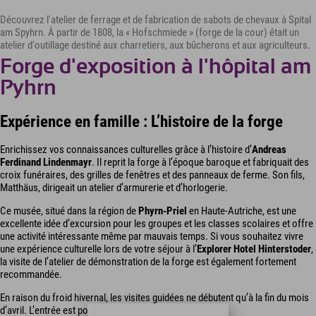
Découvrez l'atelier de ferrage et de fabrication de sabots de chevaux à Spital
am Spyhrn. À partir de 1808, la « Hofschmiede » (forge de la cour) était un
atelier d'outillage destiné aux charretiers, aux bûcherons et aux agriculteurs.
Forge d'exposition à l'hôpital am
Pyhrn
Expérience en famille : L’histoire de la forge
Enrichissez vos connaissances culturelles grâce à l’histoire d’
Andreas
Ferdinand Lindenmayr
. Il reprit la forge à l’époque baroque et fabriquait des
croix funéraires, des grilles de fenêtres et des panneaux de ferme. Son fils,
Matthäus, dirigeait un atelier d’armurerie et d’horlogerie.
Ce musée, situé dans la région de
Phyrn-Priel
en Haute-Autriche, est une
excellente idée d’excursion pour les groupes et les classes scolaires et offre
une activité intéressante même par mauvais temps. Si vous souhaitez vivre
une expérience culturelle lors de votre séjour à l’
Explorer Hotel Hinterstoder
,
la visite de l’atelier de démonstration de la forge est également fortement
recommandée.
En raison du froid hivernal, les visites guidées ne débutent qu’à la fin du mois
d’avril. L’entrée est possible uniquement sur réservation.