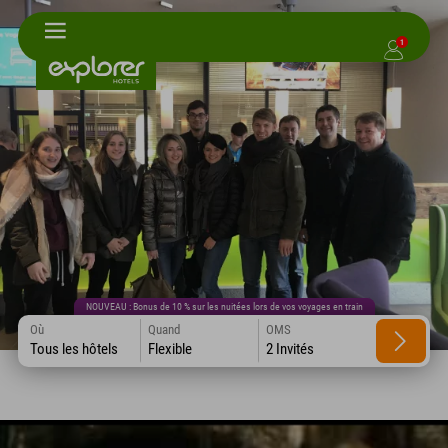
1
NOUVEAU : Bonus de 10 % sur les nuitées lors de vos voyages en train
Où
Quand
OMS
Tous les hôtels
Flexible
2 Invités