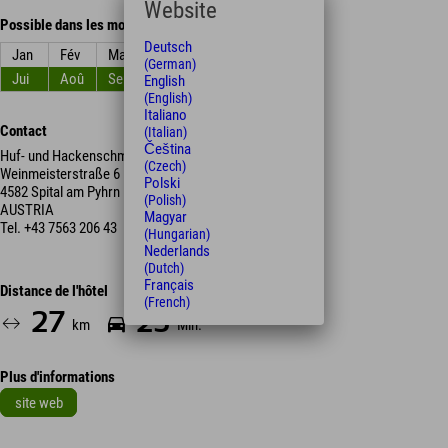
Website
Possible dans les mois
Deutsch
Jan
Fév
Mar
Avr
Mai
Jun
(German)
Jui
Aoû
Sep
Oct
Nov
Déc
English
(English)
Italiano
Contact
(Italian)
Čeština
Huf- und Hackenschmiede Lindermayr - Schauschmiede
(Czech)
Weinmeisterstraße 6
Polski
4582 Spital am Pyhrn
(Polish)
AUSTRIA
Magyar
Tel.
+43 7563 206 43
(Hungarian)
Nederlands
(Dutch)
Français
Distance de l'hôtel
(French)
27
25
km
Min.
Plus d'informations
site web
Leaflet
| Map data © OpenStreetMap contributors