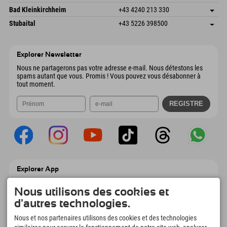
4573 Hinterstoder
Informations d'arrivée
Envoyer un e-mail
Gscheat 14
Enregistrer l'adresse
Autriche
Réservation
Bad Kleinkirchheim
+43 4240 213 330
6441 Umhausen
Informations d'arrivée
Envoyer un e-mail
Dorfstraße 24
Enregistrer l'adresse
Autriche
Réservation
Stubaital
+43 5226 398500
9546 Bad Kleinkirchheim
Informations d'arrivée
Envoyer un e-mail
Wiesenweg 6
Enregistrer l'adresse
Autriche
Réservation
6167 Neustift im Stubaital
Informations d'arrivée
Envoyer un e-mail
Autriche
Réservation
Explorer Newsletter
Envoyer un e-mail
Nous ne partagerons pas votre adresse e-mail. Nous détestons les
spams autant que vous. Promis ! Vous pouvez vous désabonner à
tout moment.
Explorer App
Téléchargez vos #ExplorerMoments, Mon
Explorer à emporter avec aperçu de vos
Nous utilisons des cookies et
réservations, liste de choses à faire, aperçu
d'autres technologies.
des restaurants et bien plus encore.
Téléchargez-le maintenant !
Nous et nos partenaires utilisons des cookies et des technologies