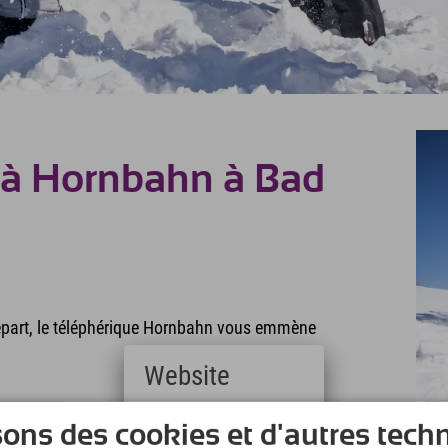
 à Hornbahn à Bad
 départ, le téléphérique Hornbahn vous emmène
Website
Deutsch
squ'à la Grüebplätzle en longs virages.
sons des cookies et d'autres tech
(German)