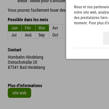
Bleue : idéale pour s'amuser en luge en famille.
Nous et nos partenaire
Vous pouvez facilement louer des luges sur place.
notre site web, analys
des prestataires tiers
Possible dans les mois
moment. Pour plus d'in
Jan
Fév
Mar
Avr
Mai
Jun
Jui
Aoû
Sep
Oct
Nov
Déc
Contact
Hornbahn Hindelang
Ostrachstraße 20
87541 Bad Hindelang
Plus d'informations
site web