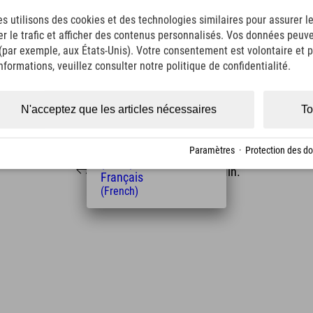
English
s utilisons des cookies et des technologies similaires pour assurer 
(English)
er le trafic et afficher des contenus personnalisés. Vos données peuve
Italiano
 (par exemple, aux États-Unis). Votre consentement est volontaire et pe
(Italian)
Čeština
formations, veuillez consulter notre politique de confidentialité.
(Czech)
Polski
(Polish)
N'acceptez que les articles nécessaires
To
Magyar
(Hungarian)
Distance de l'hôtel
Nederlands
Paramètres
·
Protection des d
(Dutch)
19
22
km
Min.
Français
(French)