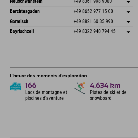
Neuschwanstein
+49 8361 998 9000
87538 Fischen I. Allgäu
Informations d'arrivée
An der Riese 45
Enregistrer l'adresse
Allemagne
Réservation
Berchtesgaden
+49 8652 977 15 00
87484 Nesselwang im Allgäu
Informations d'arrivée
Envoyer un e-mail
Hofreitstr. 7
Enregistrer l'adresse
Allemagne
Réservation
Garmisch
+49 8821 60 35 990
83471 Schönau am Königssee
Informations d'arrivée
Envoyer un e-mail
Frickenstraße 22
Enregistrer l'adresse
Allemagne
Réservation
Bayrischzell
+49 8322 940 794 45
82490 Farchant
Informations d'arrivée
Envoyer un e-mail
Seebergstr. 17
Enregistrer l'adresse
Allemagne
Réservation
83735 Bayrischzell
Informations d'arrivée
Envoyer un e-mail
Allemagne
Réservation
Envoyer un e-mail
L'heure des moments d'exploration
166
4.634
km
Lacs de montagne et
Pistes de ski et de
piscines d'aventure
snowboard