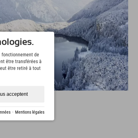
nologies.
le fonctionnement de
nt être transférées à
ut être retiré à tout
us acceptent
onnées
·
Mentions légales