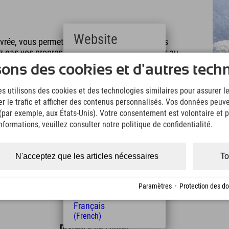
Website
vrée, vous permettant de patiner et de faire des
ez pas vos propres patins, vous pouvez en louer au
Deutsch
sons des cookies et d'autres tech
(German)
English
 semble trop risqué : vous pouvez tout simplement
s utilisons des cookies et des technologies similaires pour assurer 
(English)
er le trafic et afficher des contenus personnalisés. Vos données peuve
Italiano
g par vous-même ! ;)
 (par exemple, aux États-Unis). Votre consentement est volontaire et pe
(Italian)
Čeština
formations, veuillez consulter notre politique de confidentialité.
e ou vous y rendre à vélo depuis votre hôtel à
(Czech)
Polski
(Polish)
N'acceptez que les articles nécessaires
To
Magyar
(Hungarian)
Nederlands
Paramètres
·
Protection des d
(Dutch)
Français
(French)
Distance de l'hôtel