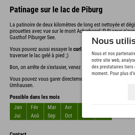
Patinage sur le lac de Piburg
La patinoire de deux kilomètres de long est nettoyée et dégi
pirouettes avec vue sur le mont Acherkogel :P Si vous n'av
Gasthof Piburger See.
Nous utili
Vous pouvez aussi essayer le
curling
. Et si tout cela vous
Nous et nos partenaire
traverser le lac gelé à pied ;)
notre site web, analys
Bon, on arrête de s'extasier, venez découvrir le lac de Pibur
des prestataires tiers
moment. Pour plus d'in
Vous pouvez vous garer directement au Gasthof Piburger Se
Umhausen.
Possible dans les mois
Jan
Fév
Mar
Avr
Mai
Jun
Jui
Aoû
Sep
Oct
Nov
Déc
Contact