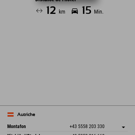
12
15
km
Min.
Leaflet
| Map data © OpenStreetMap contributors
Autriche
Montafon
+43 5558 203 330
Dorfstr. 127b
Enregistrer l'adresse