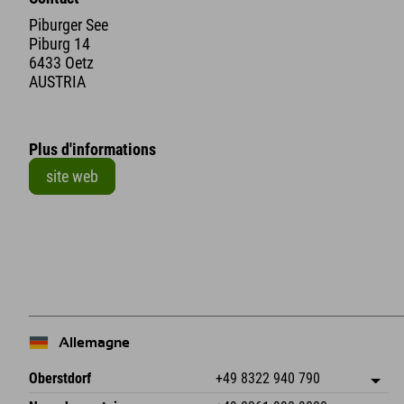
Piburger See
Piburg 14
6433 Oetz
AUSTRIA
Plus d'informations
site web
+
−
Allemagne
Oberstdorf
+49 8322 940 790
An der Breitach 3
Enregistrer l'adresse