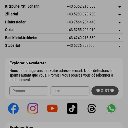
Dorfstr. 127b
Enregistrer l'adresse
Kitzbühel/St. Johann
+43 5352 216 660
6793 Gaschurn/Montafon
Informations d'arrivée
Speckbacherstraße 87
Enregistrer l'adresse
Autriche
Réservation
Zillertal
+43 5283 393 930
6380 St. Johann in Tirol
Informations d'arrivée
Envoyer un e-mail
Schmiedau 2
Enregistrer l'adresse
Autriche
Réservation
Hinterstoder
+43 7564 204 440
6272 Kaltenbach im Zillertal
Informations d'arrivée
Envoyer un e-mail
Freizeitpark 10
Enregistrer l'adresse
Autriche
Réservation
Ötztal
+43 5255 206 010
4573 Hinterstoder
Informations d'arrivée
Envoyer un e-mail
Gscheat 14
Enregistrer l'adresse
Autriche
Réservation
Bad Kleinkirchheim
+43 4240 213 330
6441 Umhausen
Informations d'arrivée
Envoyer un e-mail
Dorfstraße 24
Enregistrer l'adresse
Autriche
Réservation
Stubaital
+43 5226 398500
9546 Bad Kleinkirchheim
Informations d'arrivée
Envoyer un e-mail
Wiesenweg 6
Enregistrer l'adresse
Autriche
Réservation
6167 Neustift im Stubaital
Informations d'arrivée
Envoyer un e-mail
Autriche
Réservation
Explorer Newsletter
Envoyer un e-mail
Nous ne partagerons pas votre adresse e-mail. Nous détestons les
spams autant que vous. Promis ! Vous pouvez vous désabonner à
tout moment.
Explorer App