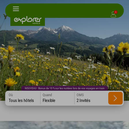
1
NOUVEAU : Bonus de 10 % sur les nuitées lors de vos voyages en train
Où
Quand
OMS
Tous les hôtels
Flexible
2 Invités