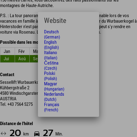
150 mètres carrés, vous découvrirez des faits passionnants sur les
montagnes de Haute-Autriche.
P.S. : La tour panoramique est une destination incontournable lors de vos
Website
vacances en famille à Hinterstoder ! Actuellement, la tour du Wurbauerkogel à
Hinterstoder n'est pas accessible par télésiège, mais on peut s'y rendre en
Deutsch
voiture via Rosenau. La randonnée dure environ 3 heures.
(German)
English
Possible dans les mois
(English)
Jan
Fév
Mar
Avr
Mai
Jun
Italiano
(Italian)
Jui
Aoû
Sep
Oct
Nov
Déc
Čeština
(Czech)
Polski
Contact
(Polish)
Sessellift Wurbauerkogel
Magyar
Kühbergstraße 2
(Hungarian)
4580 Windischgarsten
Nederlands
AUSTRIA
(Dutch)
Tel.
+43 7564 5275
Français
(French)
Distance de l'hôtel
20
27
km
Min.