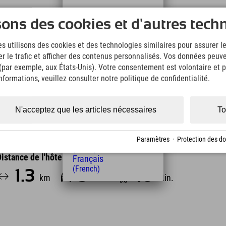
pelouse de 20 000 m², idéale pour bronzer.
Deutsch
sons des cookies et d'autres tech
 de jeux : table de ping-pong, terrain de streetball,
(German)
English
, glaces, frites, grillades et plats du jour. Miam !
s utilisons des cookies et des technologies similaires pour assurer 
(English)
er le trafic et afficher des contenus personnalisés. Vos données peuve
Italiano
dant une quinzaine de minutes. Des places de
 (par exemple, aux États-Unis). Votre consentement est volontaire et pe
(Italian)
e la piscine extérieure.
Čeština
formations, veuillez consulter notre politique de confidentialité.
(Czech)
Polski
(Polish)
N'acceptez que les articles nécessaires
To
Magyar
(Hungarian)
Nederlands
Paramètres
·
Protection des d
(Dutch)
Distance de l'hôtel
Français
(French)
1.3
3
16
km
Min.
Min.