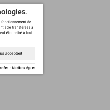
nologies.
le fonctionnement de
nt être transférées à
ut être retiré à tout
us acceptent
onnées
·
Mentions légales