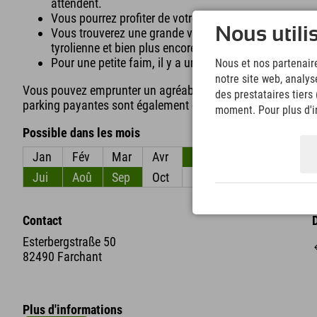
attendent.
Vous pourrez profiter de votre journée sur la grande 
Nous utili
Vous trouverez une grande variété d'activités sur l'aire
tyrolienne et bien plus encore !
Pour une petite faim, il y a un kiosque : gâteaux maison
Nous et nos partenaire
notre site web, analys
Vous pouvez emprunter un agréable sentier piétonnier pen
des prestataires tiers
parking payantes sont également disponibles juste en face d
moment. Pour plus d'in
Possible dans les mois
Jan
Fév
Mar
Avr
Mai
Jun
Jui
Aoû
Sep
Oct
Nov
Déc
Contact
Esterbergstraße 50
82490 Farchant
Plus d'informations