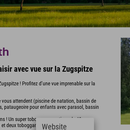
th
aisir avec vue sur la Zugspitze
 Zugspitze ! Profitez d’une vue imprenable sur la
 vous attendent (piscine de natation, bassin de
es, pataugeoire pour enfants avec parasol, bassin
ns ! Un super toboggan aquatique de 43 m, un
 et deux toboggans pour les tout-petits vous
Website