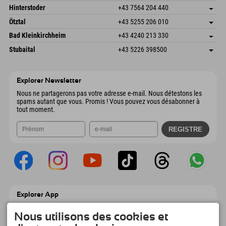
Envoyer un e-mail
Schmiedau 2
Enregistrer l'adresse
Autriche
Réservation
Hinterstoder
+43 7564 204 440
6272 Kaltenbach im Zillertal
Informations d'arrivée
Envoyer un e-mail
Freizeitpark 10
Enregistrer l'adresse
Autriche
Réservation
Ötztal
+43 5255 206 010
4573 Hinterstoder
Informations d'arrivée
Envoyer un e-mail
Gscheat 14
Enregistrer l'adresse
Autriche
Réservation
Bad Kleinkirchheim
+43 4240 213 330
6441 Umhausen
Informations d'arrivée
Envoyer un e-mail
Dorfstraße 24
Enregistrer l'adresse
Autriche
Réservation
Stubaital
+43 5226 398500
9546 Bad Kleinkirchheim
Informations d'arrivée
Envoyer un e-mail
Wiesenweg 6
Enregistrer l'adresse
Autriche
Réservation
6167 Neustift im Stubaital
Informations d'arrivée
Envoyer un e-mail
Autriche
Réservation
Explorer Newsletter
Envoyer un e-mail
Nous ne partagerons pas votre adresse e-mail. Nous détestons les
spams autant que vous. Promis ! Vous pouvez vous désabonner à
tout moment.
Explorer App
Téléchargez vos #ExplorerMoments, Mon
Nous utilisons des cookies et
Explorer à emporter avec aperçu de vos
réservations, liste de choses à faire, aperçu