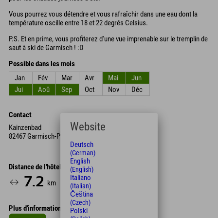
Vous pourrez vous détendre et vous rafraîchir dans une eau dont la
température oscille entre 18 et 22 degrés Celsius.
P.S. Et en prime, vous profiterez d'une vue imprenable sur le tremplin de
saut à ski de Garmisch ! :D
Possible dans les mois
Jan
Fév
Mar
Avr
Mai
Jun
Jui
Aoû
Sep
Oct
Nov
Déc
Contact
Website
Kainzenbad
82467 Garmisch-Partenkirchen
Deutsch
(German)
English
Distance de l'hôtel
(English)
Italiano
7.2
15
km
Min.
(Italian)
Čeština
(Czech)
Plus d'informations
Polski