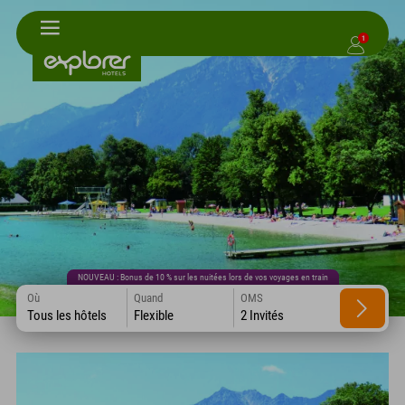
1
NOUVEAU : Bonus de 10 % sur les nuitées lors de vos voyages en train
Où
Quand
OMS
Tous les hôtels
Flexible
2 Invités