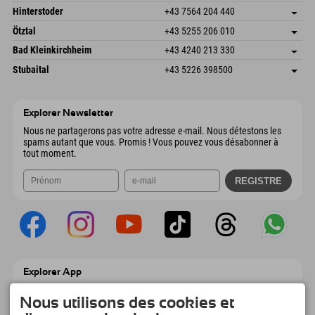
Envoyer un e-mail
Schmiedau 2
Enregistrer l'adresse
Autriche
Réservation
Hinterstoder
+43 7564 204 440
6272 Kaltenbach im Zillertal
Informations d'arrivée
Envoyer un e-mail
Freizeitpark 10
Enregistrer l'adresse
Autriche
Réservation
Ötztal
+43 5255 206 010
4573 Hinterstoder
Informations d'arrivée
Envoyer un e-mail
Gscheat 14
Enregistrer l'adresse
Autriche
Réservation
Bad Kleinkirchheim
+43 4240 213 330
6441 Umhausen
Informations d'arrivée
Envoyer un e-mail
Dorfstraße 24
Enregistrer l'adresse
Autriche
Réservation
Stubaital
+43 5226 398500
9546 Bad Kleinkirchheim
Informations d'arrivée
Envoyer un e-mail
Wiesenweg 6
Enregistrer l'adresse
Autriche
Réservation
6167 Neustift im Stubaital
Informations d'arrivée
Envoyer un e-mail
Autriche
Réservation
Explorer Newsletter
Envoyer un e-mail
Nous ne partagerons pas votre adresse e-mail. Nous détestons les
spams autant que vous. Promis ! Vous pouvez vous désabonner à
tout moment.
Explorer App
Téléchargez vos #ExplorerMoments, Mon
Explorer à emporter avec aperçu de vos
Nous utilisons des cookies et
réservations, liste de choses à faire, aperçu