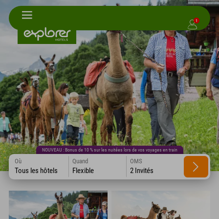
1
NOUVEAU : Bonus de 10 % sur les nuitées lors de vos voyages en train
Où
Quand
OMS
Tous les hôtels
Flexible
2 Invités