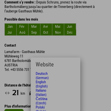
Comment s’y rendre :
Depuis Schruns, prenez la route via
Bartholomäberg jusqu’au quartier de l’Innerberg (directement à
l’auberge Gasthaus Mühle).
Possible dans les mois
Jan
Fév
Mar
Avr
Mai
Jun
Jui
Aoû
Sep
Oct
Nov
Déc
Contact
Lamafarm - Gasthaus Mühle
Mühleweg 11
6781 Bartholomäberg,
Website
AUSTRIA
Tel.
+43 5556 731 12
Deutsch
(German)
English
Distance de l'hôtel
(English)
Italiano
21
28
km
Min.
(Italian)
Čeština
(Czech)
Plus d'informations
Polski