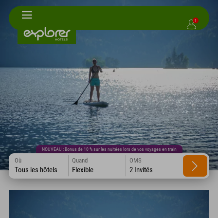
1
NOUVEAU : Bonus de 10 % sur les nuitées lors de vos voyages en train
Où
Quand
OMS
Tous les hôtels
Flexible
2 Invités