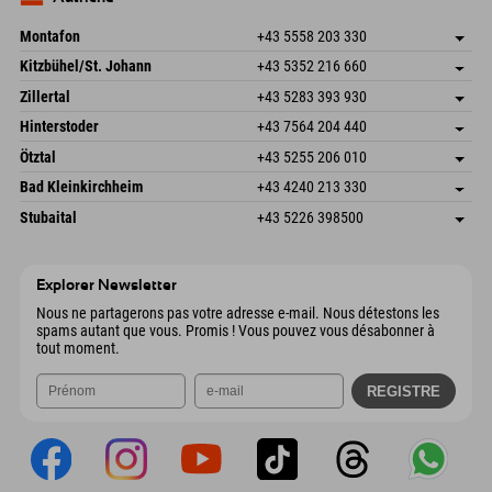
Envoyer un e-mail
Montafon
+43 5558 203 330
Dorfstr. 127b
Enregistrer l'adresse
Kitzbühel/St. Johann
+43 5352 216 660
6793 Gaschurn/Montafon
Informations d'arrivée
Speckbacherstraße 87
Enregistrer l'adresse
Autriche
Réservation
Zillertal
+43 5283 393 930
6380 St. Johann in Tirol
Informations d'arrivée
Envoyer un e-mail
Schmiedau 2
Enregistrer l'adresse
Autriche
Réservation
Hinterstoder
+43 7564 204 440
6272 Kaltenbach im Zillertal
Informations d'arrivée
Envoyer un e-mail
Freizeitpark 10
Enregistrer l'adresse
Autriche
Réservation
Ötztal
+43 5255 206 010
4573 Hinterstoder
Informations d'arrivée
Envoyer un e-mail
Gscheat 14
Enregistrer l'adresse
Autriche
Réservation
Bad Kleinkirchheim
+43 4240 213 330
6441 Umhausen
Informations d'arrivée
Envoyer un e-mail
Dorfstraße 24
Enregistrer l'adresse
Autriche
Réservation
Stubaital
+43 5226 398500
9546 Bad Kleinkirchheim
Informations d'arrivée
Envoyer un e-mail
Wiesenweg 6
Enregistrer l'adresse
Autriche
Réservation
6167 Neustift im Stubaital
Informations d'arrivée
Envoyer un e-mail
Autriche
Réservation
Explorer Newsletter
Envoyer un e-mail
Nous ne partagerons pas votre adresse e-mail. Nous détestons les
spams autant que vous. Promis ! Vous pouvez vous désabonner à
tout moment.