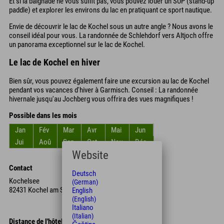
Et si la baignade ne vous suffit pas, vous pouvez louer un SUP (stand-up
paddle) et explorer les environs du lac en pratiquant ce sport nautique.
Envie de découvrir le lac de Kochel sous un autre angle ? Nous avons le
conseil idéal pour vous. La randonnée de Schlehdorf vers Altjoch offre
un panorama exceptionnel sur le lac de Kochel.
Le lac de Kochel en hiver
Bien sûr, vous pouvez également faire une excursion au lac de Kochel
pendant vos vacances d'hiver à Garmisch. Conseil : La randonnée
hivernale jusqu'au Jochberg vous offrira des vues magnifiques !
Possible dans les mois
Jan
Fév
Mar
Avr
Mai
Jun
Jui
Aoû
Sep
Oct
Nov
Déc
Website
Contact
Deutsch
Kochelsee
(German)
82431 Kochel am See
English
(English)
Italiano
(Italian)
Distance de l'hôtel