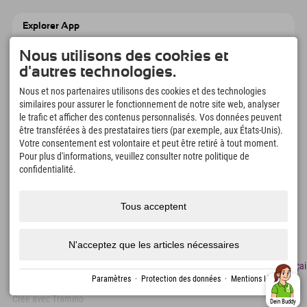
Explorer App
Téléchargez vos #ExplorerMoments, Mon
Nous utilisons des cookies et
Explorer à emporter avec aperçu de vos
réservations, liste de choses à faire, aperçu
d'autres technologies.
des restaurants et bien plus encore.
Téléchargez-le maintenant !
Nous et nos partenaires utilisons des cookies et des technologies
similaires pour assurer le fonctionnement de notre site web, analyser
le trafic et afficher des contenus personnalisés. Vos données peuvent
L'heure des moments d'exploration
être transférées à des prestataires tiers (par exemple, aux États-Unis).
Votre consentement est volontaire et peut être retiré à tout moment.
166
4.634
km
Pour plus d'informations, veuillez consulter notre politique de
Lacs de montagne et
Pistes de ski et de
piscines d'aventure
snowboard
confidentialité.
8.991
km
97
%
Sentiers de randonnée et
Nos clients nous
Tous acceptent
d'alpinisme
recommandent
N'acceptez que les articles nécessaires
Mentions
Protection
Accessibilité
presse
Certificats
Emplois
Françai
légales
des
de
Paramètres
·
Protection des données
·
Mentions légales
données
durabilité
Créé avec Tramino
Dein Buddy