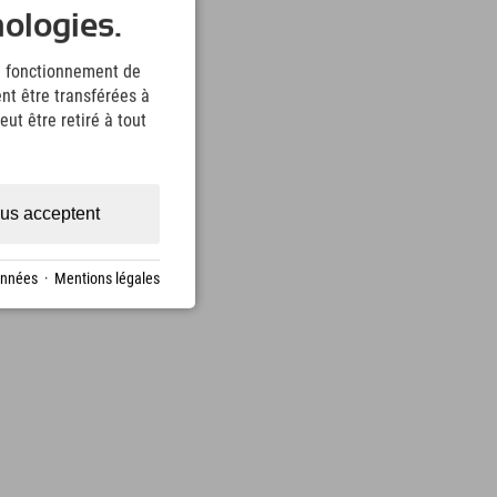
nologies.
le fonctionnement de
nt être transférées à
ut être retiré à tout
us acceptent
onnées
·
Mentions légales