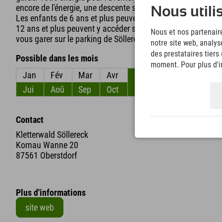
encore de l'énergie, une descente sur l'Allgäu Coaster, la pi
Nous utili
Les enfants de 6 ans et plus peuvent accéder au parc d'es
12 ans et plus peuvent y accéder seuls (avec une autorisati
Nous et nos partenaire
vous garer sur le parking de Söllereckbahn.
notre site web, analys
des prestataires tiers
Possible dans les mois
moment. Pour plus d'in
Jan
Fév
Mar
Avr
Mai
Jun
Jui
Aoû
Sep
Oct
Nov
Déc
Contact
Kletterwald Söllereck
Kornau Wanne 20
87561 Oberstdorf
Plus d'informations
site web