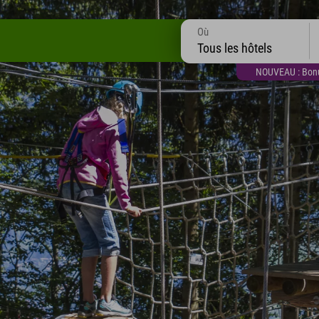
Où
Tous les hôtels
NOUVEAU : Bonus