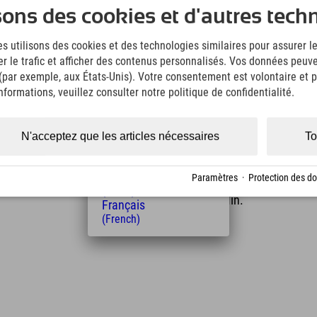
Deutsch
ste de luge du Söllereck, vaut également le détour.
sons des cookies et d'autres tech
(German)
calade accompagnés d'un adulte, et les enfants de
English
on écrite de leur parent ou tuteur). Vous pouvez
s utilisons des cookies et des technologies similaires pour assurer 
(English)
er le trafic et afficher des contenus personnalisés. Vos données peuve
Italiano
(Italian)
 (par exemple, aux États-Unis). Votre consentement est volontaire et pe
Čeština
formations, veuillez consulter notre politique de confidentialité.
(Czech)
Polski
(Polish)
N'acceptez que les articles nécessaires
To
Magyar
(Hungarian)
Distance de l'hôtel
Nederlands
Paramètres
·
Protection des d
(Dutch)
6
15
km
Min.
Français
(French)