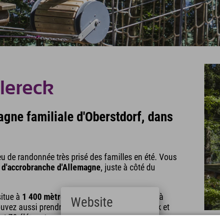
llereck
agne familiale d'Oberstdorf, dans
eu de randonnée très prisé des familles en été. Vous
s d'accrobranche d'Allemagne
, juste à côté du
situe à
1 400 mètres
et est bien sûr accessible à
Website
uvez aussi prendre le téléphérique du Söllereck et
ant 70 éléments, vous attendent ! S'il vous reste