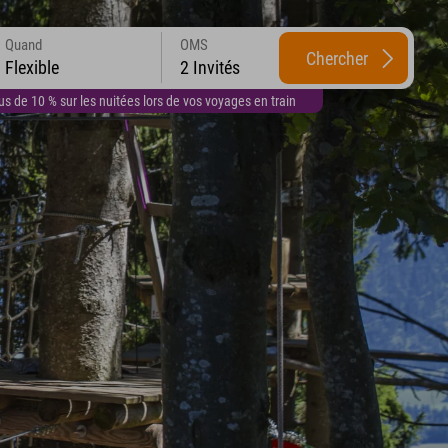
Quand
OMS
Chercher
Flexible
2 Invités
 de 10 % sur les nuitées lors de vos voyages en train