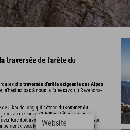
a traversée de l'arête du
rquoi cette
traversée d'arête exigeante des Alpes
, n'hésitez pas à nous la faire savoir ;) Revenons-
e de 5 km de long qui s'étend
du sommet du
oujours au-dessus de
2 600 m
. L'itinéraire ne
enture doit avoir le pied très sûr et ne pas avoir
Website
équipement d'escalade complet et d'une corde de