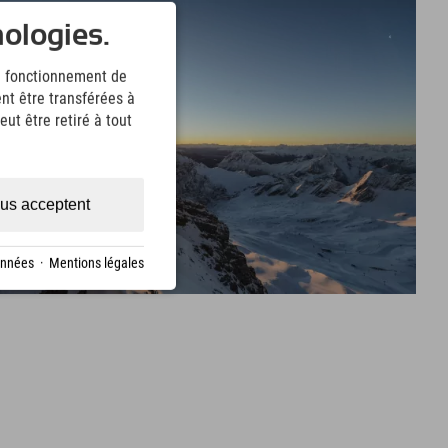
nologies.
le fonctionnement de
nt être transférées à
ut être retiré à tout
us acceptent
onnées
·
Mentions légales