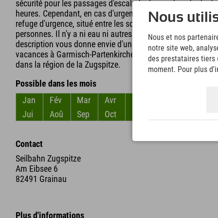
sécurité pour les passages d'escalade. La randonnée du Ju
heures. Cependant, en cas d'urgence, elle peut être divisée
Nous utili
refuge d'urgence, situé entre les sommets du Höllentalspit
personnes. Il n'y a ni eau ni autres commodités. Le refuge e
Nous et nos partenaire
description vous donne envie d'un verre, alors la crête du 
notre site web, analys
vacances à Garmisch-Partenkirchen. Rassurez-vous, il exi
des prestataires tiers
dans la région de la Zugspitze.
moment. Pour plus d'in
Possible dans les mois
Jan
Fév
Mar
Avr
Mai
Jun
Jui
Aoû
Sep
Oct
Nov
Déc
Contact
Seilbahn Zugspitze
Am Eibsee 6
82491 Grainau
Plus d'informations