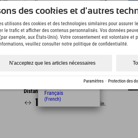
biläumsgrat sur la Zugspitze dure généralement 9
Deutsch
 en deux jours, avec une nuit en refuge (bivouac). Ce
sons des cookies et d'autres tech
(German)
ze moyen et extérieur, offre un couchage sûr pour 12
English
st une sorte de bunker pour dormir. Si cette
s utilisons des cookies et des technologies similaires pour assurer 
(English)
Jubiläumsgrat n'est probablement pas faite pour vos
er le trafic et afficher des contenus personnalisés. Vos données peuve
Italiano
ste de nombreuses autres randonnées exigeantes
(Italian)
 (par exemple, aux États-Unis). Votre consentement est volontaire et pe
Čeština
formations, veuillez consulter notre politique de confidentialité.
(Czech)
Polski
(Polish)
N'acceptez que les articles nécessaires
To
Magyar
(Hungarian)
Nederlands
Paramètres
·
Protection des d
(Dutch)
Distance de l'hôtel
Français
(French)
15.6
26
km
Min.