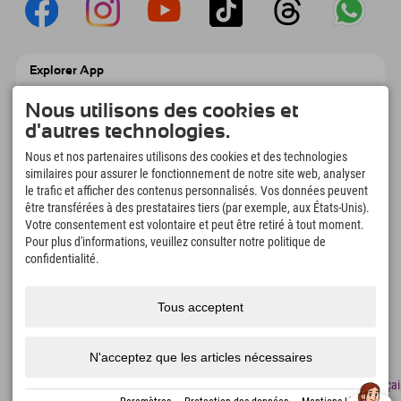
Explorer App
Téléchargez vos #ExplorerMoments, Mon
Explorer à emporter avec aperçu de vos
Nous utilisons des cookies et
réservations, liste de choses à faire, aperçu
d'autres technologies.
des restaurants et bien plus encore.
Téléchargez-le maintenant !
Nous et nos partenaires utilisons des cookies et des technologies
similaires pour assurer le fonctionnement de notre site web, analyser
le trafic et afficher des contenus personnalisés. Vos données peuvent
L'heure des moments d'exploration
être transférées à des prestataires tiers (par exemple, aux États-Unis).
166
4.634
km
Votre consentement est volontaire et peut être retiré à tout moment.
Pour plus d'informations, veuillez consulter notre politique de
Lacs de montagne et
Pistes de ski et de
piscines d'aventure
snowboard
confidentialité.
8.991
km
97
%
Sentiers de randonnée et
Nos clients nous
Tous acceptent
d'alpinisme
recommandent
N'acceptez que les articles nécessaires
Mentions
Protection
Accessibilité
presse
Certificats
Emplois
Françai
légales
des
de