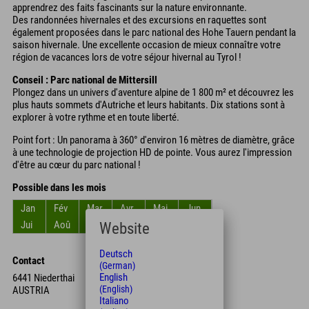
apprendrez des faits fascinants sur la nature environnante.
Des randonnées hivernales et des excursions en raquettes sont
également proposées dans le parc national des Hohe Tauern pendant la
saison hivernale. Une excellente occasion de mieux connaître votre
région de vacances lors de votre séjour hivernal au Tyrol !
Conseil : Parc national de Mittersill
Plongez dans un univers d'aventure alpine de 1 800 m² et découvrez les
plus hauts sommets d'Autriche et leurs habitants. Dix stations sont à
explorer à votre rythme et en toute liberté.
Point fort : Un panorama à 360° d'environ 16 mètres de diamètre, grâce
à une technologie de projection HD de pointe. Vous aurez l'impression
d'être au cœur du parc national !
Possible dans les mois
Jan
Fév
Mar
Avr
Mai
Jun
Jui
Aoû
Sep
Oct
Nov
Déc
Website
Deutsch
Contact
(German)
English
6441 Niederthai
(English)
AUSTRIA
Italiano