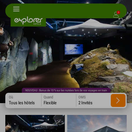
1
NOUVEAU : Bonus de 10 % sur les nuitées lors de vos voyages en train
Où
Quand
OMS
Tous les hôtels
Flexible
2 Invités