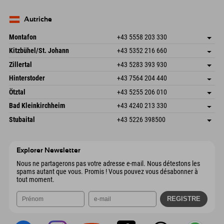
Seebergstr. 17
Enregistrer l'adresse
Allemagne
Réservation
83735 Bayrischzell
Informations d'arrivée
Envoyer un e-mail
Allemagne
Réservation
Autriche
Envoyer un e-mail
Montafon
+43 5558 203 330
Dorfstr. 127b
Enregistrer l'adresse
Kitzbühel/St. Johann
+43 5352 216 660
6793 Gaschurn/Montafon
Informations d'arrivée
Speckbacherstraße 87
Enregistrer l'adresse
Autriche
Réservation
Zillertal
+43 5283 393 930
6380 St. Johann in Tirol
Informations d'arrivée
Envoyer un e-mail
Schmiedau 2
Enregistrer l'adresse
Autriche
Réservation
Hinterstoder
+43 7564 204 440
6272 Kaltenbach im Zillertal
Informations d'arrivée
Envoyer un e-mail
Freizeitpark 10
Enregistrer l'adresse
Autriche
Réservation
Ötztal
+43 5255 206 010
4573 Hinterstoder
Informations d'arrivée
Envoyer un e-mail
Gscheat 14
Enregistrer l'adresse
Autriche
Réservation
Bad Kleinkirchheim
+43 4240 213 330
6441 Umhausen
Informations d'arrivée
Envoyer un e-mail
Dorfstraße 24
Enregistrer l'adresse
Autriche
Réservation
Stubaital
+43 5226 398500
9546 Bad Kleinkirchheim
Informations d'arrivée
Envoyer un e-mail
Wiesenweg 6
Enregistrer l'adresse
Autriche
Réservation
6167 Neustift im Stubaital
Informations d'arrivée
Envoyer un e-mail
Autriche
Réservation
Explorer Newsletter
Envoyer un e-mail
Nous ne partagerons pas votre adresse e-mail. Nous détestons les
spams autant que vous. Promis ! Vous pouvez vous désabonner à
tout moment.