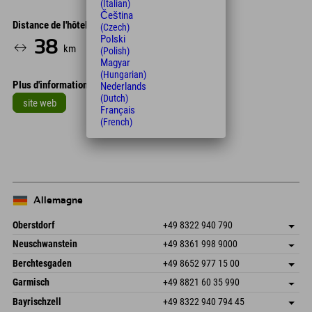
(Italian)
Čeština
Distance de l'hôtel
(Czech)
Polski
38
44
km
Min.
(Polish)
Magyar
(Hungarian)
Plus d'informations
Nederlands
(Dutch)
site web
Français
(French)
Leaflet
| Map data © OpenStreetMap contributors
+
−
Allemagne
Oberstdorf
+49 8322 940 790
An der Breitach 3
Enregistrer l'adresse
Neuschwanstein
+49 8361 998 9000
87538 Fischen I. Allgäu
Informations d'arrivée
An der Riese 45
Enregistrer l'adresse
Allemagne
Réservation
Berchtesgaden
+49 8652 977 15 00
87484 Nesselwang im Allgäu
Informations d'arrivée
Envoyer un e-mail
Hofreitstr. 7
Enregistrer l'adresse
Allemagne
Réservation
Garmisch
+49 8821 60 35 990
83471 Schönau am Königssee
Informations d'arrivée
Envoyer un e-mail
Frickenstraße 22
Enregistrer l'adresse
Allemagne
Réservation
Bayrischzell
+49 8322 940 794 45
82490 Farchant
Informations d'arrivée
Envoyer un e-mail