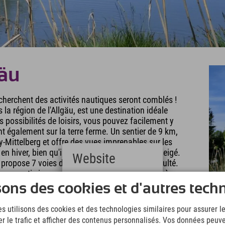
gäu
echerchent des activités nautiques seront comblés !
la région de l'Allgäu, est une destination idéale
possibilités de loisirs, vous pouvez facilement y
nt également sur la terre ferme. Un sentier de 9 km,
Oy-Mittelberg et offre des vues imprenables sur les
n hiver, bien qu'il ne soit pas entièrement déneigé.
Website
propose 7 voies de différents niveaux de difficulté.
r une sortie improvisée. P.S. Envie d'une balade à
Deutsch
wang, il ne faut qu'une trentaine de minutes ;)
sons des cookies et d'autres tech
(German)
English
s utilisons des cookies et des technologies similaires pour assurer 
(English)
er le trafic et afficher des contenus personnalisés. Vos données peuve
Italiano