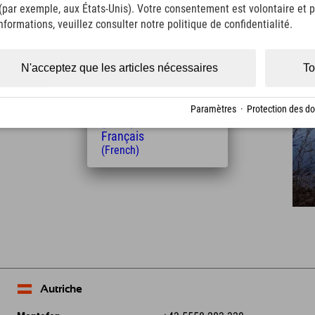
(Italian)
 (par exemple, aux États-Unis). Votre consentement est volontaire et pe
Čeština
formations, veuillez consulter notre politique de confidentialité.
(Czech)
Distance de l'hôtel
Polski
6
11
(Polish)
N'acceptez que les articles nécessaires
To
km
Min.
Magyar
(Hungarian)
Nederlands
Paramètres
·
Protection des d
(Dutch)
Français
(French)
Leaflet
| Map data © OpenStreetMap contributors
Autriche