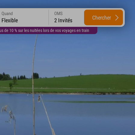
Quand
OMS
Chercher
Flexible
2 Invités
 de 10 % sur les nuitées lors de vos voyages en train