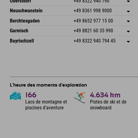
Oberstdorf
+49 8322 940 790
An der Breitach 3
Enregistrer l'adresse
Neuschwanstein
+49 8361 998 9000
87538 Fischen I. Allgäu
Informations d'arrivée
An der Riese 45
Enregistrer l'adresse
Allemagne
Réservation
Berchtesgaden
+49 8652 977 15 00
87484 Nesselwang im Allgäu
Informations d'arrivée
Envoyer un e-mail
Hofreitstr. 7
Enregistrer l'adresse
Allemagne
Réservation
Garmisch
+49 8821 60 35 990
83471 Schönau am Königssee
Informations d'arrivée
Envoyer un e-mail
Frickenstraße 22
Enregistrer l'adresse
Allemagne
Réservation
Bayrischzell
+49 8322 940 794 45
82490 Farchant
Informations d'arrivée
Envoyer un e-mail
Seebergstr. 17
Enregistrer l'adresse
Allemagne
Réservation
83735 Bayrischzell
Informations d'arrivée
Envoyer un e-mail
Allemagne
Réservation
Envoyer un e-mail
L'heure des moments d'exploration
166
4.634
km
Lacs de montagne et
Pistes de ski et de
piscines d'aventure
snowboard