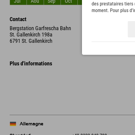
Jui
Aoû
Sep
Oct
Nov
Déc
des prestataires tiers
moment. Pour plus d'in
Contact
Bergstation Garfrescha Bahn
St. Gallenkirch 198a
6791 St. Gallenkirch
Plus d'informations
+
−
Allemagne