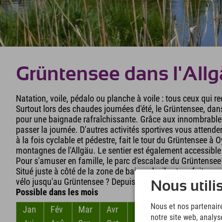
Grüntensee dans l'All
Natation, voile, pédalo ou planche à voile : tous ceux qui r
Surtout lors des chaudes journées d'été, le Grüntensee, dans 
pour une baignade rafraîchissante. Grâce aux innombrables 
passer la journée. D'autres activités sportives vous attende
à la fois cyclable et pédestre, fait le tour du Grüntensee à 
montagnes de l'Allgäu. Le sentier est également accessible e
Pour s'amuser en famille, le parc d'escalade du Grüntensee 
Situé juste à côté de la zone de baignade, il est parfait pou
vélo jusqu'au Grüntensee ? Depuis l'Explorer Hotel à Nessel
Nous utili
Possible dans les mois
Nous et nos partenaire
Jan
Fév
Mar
Avr
Mai
Jun
notre site web, analys