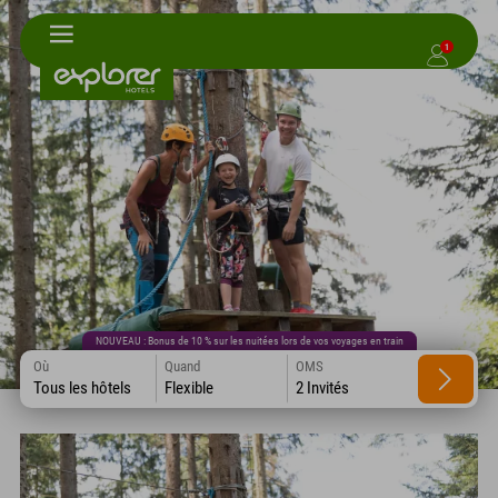
1
NOUVEAU : Bonus de 10 % sur les nuitées lors de vos voyages en train
Où
Quand
OMS
Tous les hôtels
Flexible
2 Invités