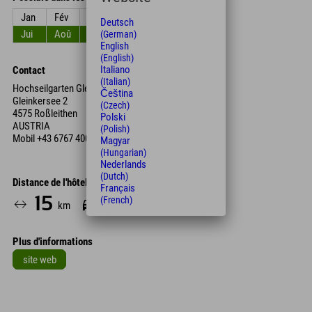
Jan
Fév
Mar
Avr
Mai
Jun
Deutsch
Jui
Aoû
Sep
Oct
Nov
Déc
(German)
English
(English)
Italiano
Contact
(Italian)
Hochseilgarten Gleinkersee:
Čeština
Gleinkersee 2
(Czech)
4575 Roßleithen
Polski
AUSTRIA
(Polish)
Mobil
+43 6767 400 250
Magyar
(Hungarian)
Nederlands
(Dutch)
Distance de l'hôtel
Français
15
19
(French)
km
Min.
Plus d'informations
site web
Leaflet
| Map data © OpenStreetMap contributors
+