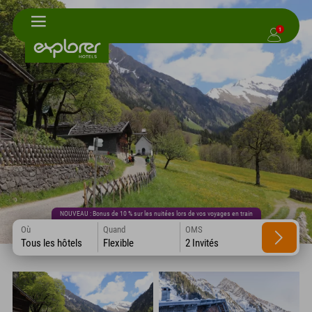
1
NOUVEAU : Bonus de 10 % sur les nuitées lors de vos voyages en train
Où
Quand
OMS
Tous les hôtels
Flexible
2 Invités