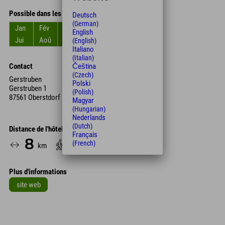
Possible dans les mois
Deutsch
(German)
Jan
Fév
Mar
Avr
Mai
Jun
English
Jui
Aoû
Sep
Oct
Nov
Déc
(English)
Italiano
(Italian)
Čeština
Contact
(Czech)
Gerstruben
Polski
Gerstruben 1
(Polish)
87561 Oberstdorf
Magyar
(Hungarian)
Nederlands
(Dutch)
Distance de l'hôtel
Français
8
130
(French)
km
Min.
Plus d'informations
site web
Leaflet
| Map data © OpenStreetMap contributors
+