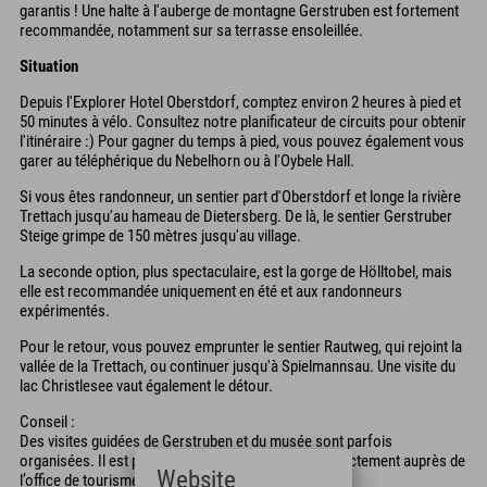
garantis ! Une halte à l'auberge de montagne Gerstruben est fortement
recommandée, notamment sur sa terrasse ensoleillée.
Situation
Depuis l'Explorer Hotel Oberstdorf, comptez environ 2 heures à pied et
50 minutes à vélo. Consultez notre planificateur de circuits pour obtenir
l'itinéraire :) Pour gagner du temps à pied, vous pouvez également vous
garer au téléphérique du Nebelhorn ou à l'Oybele Hall.
Si vous êtes randonneur, un sentier part d'Oberstdorf et longe la rivière
Trettach jusqu'au hameau de Dietersberg. De là, le sentier Gerstruber
Steige grimpe de 150 mètres jusqu'au village.
La seconde option, plus spectaculaire, est la gorge de Hölltobel, mais
elle est recommandée uniquement en été et aux randonneurs
expérimentés.
Pour le retour, vous pouvez emprunter le sentier Rautweg, qui rejoint la
vallée de la Trettach, ou continuer jusqu'à Spielmannsau. Une visite du
lac Christlesee vaut également le détour.
Conseil :
Des visites guidées de Gerstruben et du musée sont parfois
organisées. Il est préférable de vérifier les dates directement auprès de
Website
l’office de tourisme.