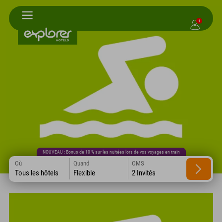
1
NOUVEAU : Bonus de 10 % sur les nuitées lors de vos voyages en train
Où
Quand
OMS
Tous les hôtels
Flexible
2 Invités