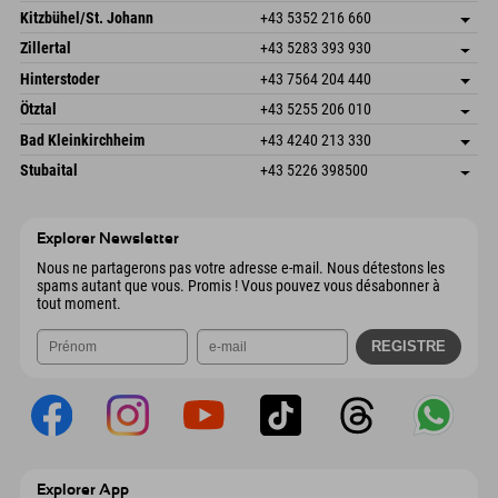
Dorfstr. 127b
Enregistrer l'adresse
Kitzbühel/St. Johann
+43 5352 216 660
6793 Gaschurn/Montafon
Informations d'arrivée
Speckbacherstraße 87
Enregistrer l'adresse
Autriche
Réservation
Zillertal
+43 5283 393 930
6380 St. Johann in Tirol
Informations d'arrivée
Envoyer un e-mail
Schmiedau 2
Enregistrer l'adresse
Autriche
Réservation
Hinterstoder
+43 7564 204 440
6272 Kaltenbach im Zillertal
Informations d'arrivée
Envoyer un e-mail
Freizeitpark 10
Enregistrer l'adresse
Autriche
Réservation
Ötztal
+43 5255 206 010
4573 Hinterstoder
Informations d'arrivée
Envoyer un e-mail
Gscheat 14
Enregistrer l'adresse
Autriche
Réservation
Bad Kleinkirchheim
+43 4240 213 330
6441 Umhausen
Informations d'arrivée
Envoyer un e-mail
Dorfstraße 24
Enregistrer l'adresse
Autriche
Réservation
Stubaital
+43 5226 398500
9546 Bad Kleinkirchheim
Informations d'arrivée
Envoyer un e-mail
Wiesenweg 6
Enregistrer l'adresse
Autriche
Réservation
6167 Neustift im Stubaital
Informations d'arrivée
Envoyer un e-mail
Autriche
Réservation
Explorer Newsletter
Envoyer un e-mail
Nous ne partagerons pas votre adresse e-mail. Nous détestons les
spams autant que vous. Promis ! Vous pouvez vous désabonner à
tout moment.
Explorer App