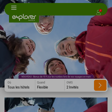
1
NOUVEAU : Bonus de 10 % sur les nuitées lors de vos voyages en train
Où
Quand
OMS
Tous les hôtels
Flexible
2 Invités