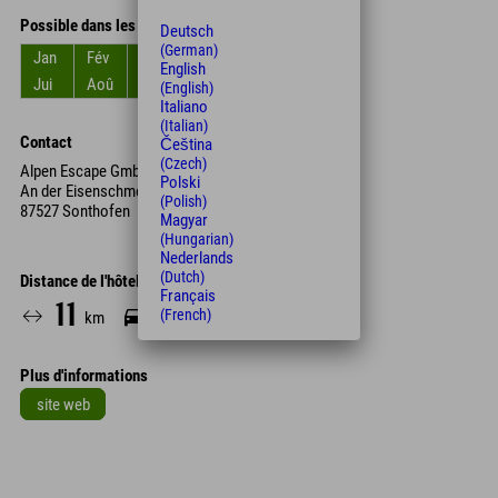
Possible dans les mois
Deutsch
(German)
Jan
Fév
Mar
Avr
Mai
Jun
English
Jui
Aoû
Sep
Oct
Nov
Déc
(English)
Italiano
(Italian)
Contact
Čeština
(Czech)
Alpen Escape GmbH
Polski
An der Eisenschmelze 14
(Polish)
87527 Sonthofen
Magyar
(Hungarian)
Nederlands
(Dutch)
Distance de l'hôtel
Français
11
15
(French)
km
Min.
Plus d'informations
site web
Leaflet
| Map data © OpenStreetMap contributors
+