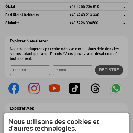
6272 Kaltenbach im Zillertal
Informations d'arrivée
Envoyer un e-mail
Freizeitpark 10
Enregistrer l'adresse
Autriche
Réservation
Ötztal
+43 5255 206 010
4573 Hinterstoder
Informations d'arrivée
Envoyer un e-mail
Gscheat 14
Enregistrer l'adresse
Autriche
Réservation
Bad Kleinkirchheim
+43 4240 213 330
6441 Umhausen
Informations d'arrivée
Envoyer un e-mail
Dorfstraße 24
Enregistrer l'adresse
Autriche
Réservation
Stubaital
+43 5226 398500
9546 Bad Kleinkirchheim
Informations d'arrivée
Envoyer un e-mail
Wiesenweg 6
Enregistrer l'adresse
Autriche
Réservation
6167 Neustift im Stubaital
Informations d'arrivée
Envoyer un e-mail
Autriche
Réservation
Explorer Newsletter
Envoyer un e-mail
Nous ne partagerons pas votre adresse e-mail. Nous détestons les
spams autant que vous. Promis ! Vous pouvez vous désabonner à
tout moment.
Explorer App
Téléchargez vos #ExplorerMoments, Mon
Explorer à emporter avec aperçu de vos
Nous utilisons des cookies et
réservations, liste de choses à faire, aperçu
d'autres technologies.
des restaurants et bien plus encore.