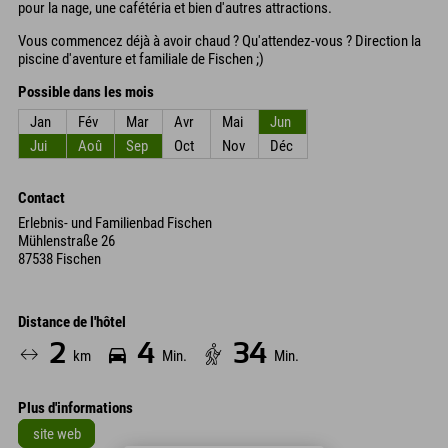
pour la nage, une cafétéria et bien d'autres attractions.
Vous commencez déjà à avoir chaud ? Qu'attendez-vous ? Direction la
piscine d'aventure et familiale de Fischen ;)
Possible dans les mois
Jan
Fév
Mar
Avr
Mai
Jun
Jui
Aoû
Sep
Oct
Nov
Déc
Contact
Erlebnis- und Familienbad Fischen
Mühlenstraße 26
87538 Fischen
Distance de l'hôtel
2
4
34
km
Min.
Min.
Plus d'informations
site web