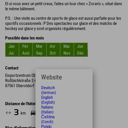
Et si vous avez un petit creux, faites un tour chez « Zoran's », situé dans
le même bâtiment.
P.S. : Une visite au centre de sports de glace est aussi parfaite pour les
sportifs occasionnels :P Des spectacles sur glace et des matchs de
hockey sur glace y sont organisés régulièrement.
Possible dans les mois
Jan
Fév
Mar
Avr
Mai
Jun
Jui
Aoû
Sep
Oct
Nov
Déc
Contact
Eisportzentrum Oberstdorf
Website
Roßbichlstraße 2-6
87561 Oberstdorf
Deutsch
(German)
English
(English)
Distance de l'hôtel
Italiano
3
8
(Italian)
km
Min.
Čeština
(Czech)
Polski