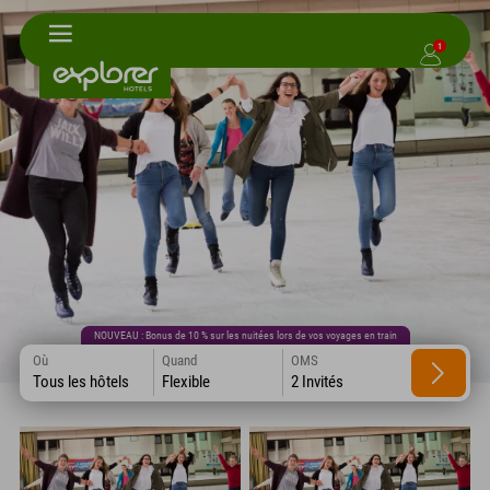
1
NOUVEAU : Bonus de 10 % sur les nuitées lors de vos voyages en train
Où
Quand
OMS
Tous les hôtels
Flexible
2 Invités