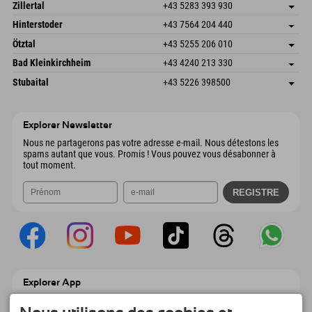
Speckbacherstraße 87
Enregistrer l'adresse
Autriche
Réservation
Zillertal
+43 5283 393 930
6380 St. Johann in Tirol
Informations d'arrivée
Envoyer un e-mail
Schmiedau 2
Enregistrer l'adresse
Autriche
Réservation
Hinterstoder
+43 7564 204 440
6272 Kaltenbach im Zillertal
Informations d'arrivée
Envoyer un e-mail
Freizeitpark 10
Enregistrer l'adresse
Autriche
Réservation
Ötztal
+43 5255 206 010
4573 Hinterstoder
Informations d'arrivée
Envoyer un e-mail
Gscheat 14
Enregistrer l'adresse
Autriche
Réservation
Bad Kleinkirchheim
+43 4240 213 330
6441 Umhausen
Informations d'arrivée
Envoyer un e-mail
Dorfstraße 24
Enregistrer l'adresse
Autriche
Réservation
Stubaital
+43 5226 398500
9546 Bad Kleinkirchheim
Informations d'arrivée
Envoyer un e-mail
Wiesenweg 6
Enregistrer l'adresse
Autriche
Réservation
6167 Neustift im Stubaital
Informations d'arrivée
Envoyer un e-mail
Autriche
Réservation
Explorer Newsletter
Envoyer un e-mail
Nous ne partagerons pas votre adresse e-mail. Nous détestons les
spams autant que vous. Promis ! Vous pouvez vous désabonner à
tout moment.
Explorer App
Téléchargez vos #ExplorerMoments, Mon
Explorer à emporter avec aperçu de vos